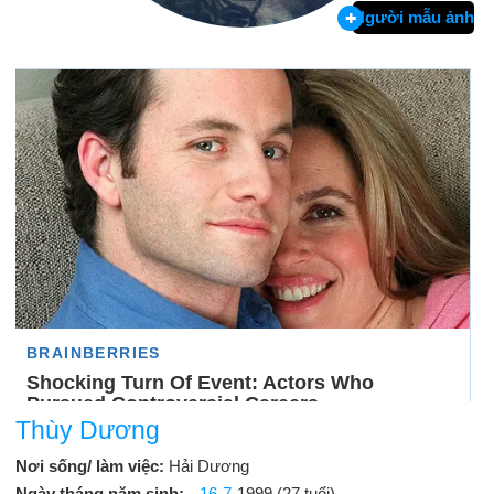
Người mẫu ảnh
Thùy Dương
Nơi sống/ làm việc:
Hải Dương
Ngày tháng năm sinh:
16-7
-1999 (27 tuổi)