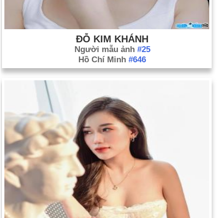
ĐỖ KIM KHÁNH
Người mẫu ảnh
#25
Hồ Chí Minh
#646