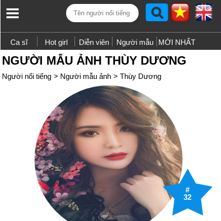
Ca sĩ
Hot girl
Diễn viên
Người mẫu
MỚI NHẤT
NGƯỜI MẪU ẢNH THÙY DƯƠNG
Người nổi tiếng
>
Người mẫu ảnh
>
Thùy Dương
#
32