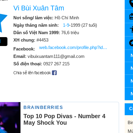
Vi Bùi Xuân Tâm
Nơi sống/ làm việc:
Hồ Chí Minh
Ngày tháng năm sinh:
1-9
-1999 (27 tuổi)
Dân số Việt Nam 1999:
76,6 triệu
XH chung:
#4453
ĩ
web.facebook.com/profile.php?id=61562980007927
Facebook:
N
Email:
vibuixuantam111@gmail.com
Số điện thoại:
0927 267 215
N
N
N
C
Bi
Mù