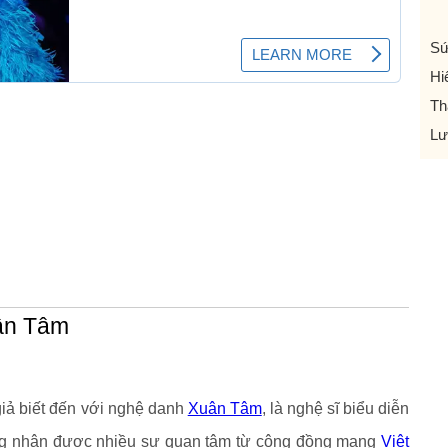
Sứ
Hi
Th
Lư
uân Tâm
iả biết đến với nghệ danh
Xuân Tâm
, là nghệ sĩ biểu diễn
đang nhận được nhiều sự quan tâm từ cộng đồng mạng
Việt