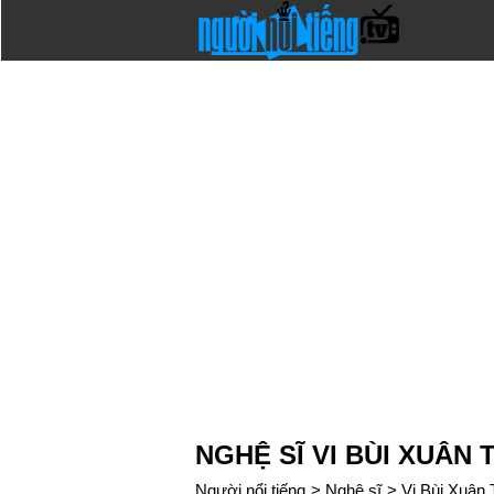
NGHỆ SĨ VI BÙI XUÂN 
Người nổi tiếng
>
Nghệ sĩ
>
Vi Bùi Xuân