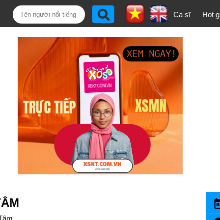
Ca sĩ
Hot gi
TÂM
 Tâm