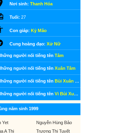
Nơi sinh:
Thanh Hóa
Tuổi:
27
Con giáp:
Kỷ Mão
Cung hoàng đạo:
Xử Nữ
hững người nổi tiếng tên
Tâm
hững người nổi tiếng tên
Xuân Tâm
hững người nổi tiếng tên
Bùi Xuân Tâm
hững người nổi tiếng tên
Vi Bùi Xuân Tâm
ùng năm sinh 1999
n Yet
Nguyễn Hùng Bảo
a A Thi
Trương Thị Tuyết