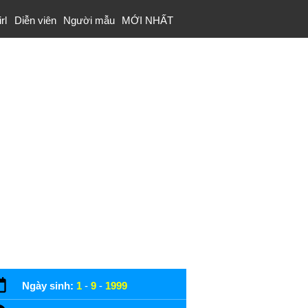
rl
Diễn viên
Người mẫu
MỚI NHẤT
Ngày sinh:
1
-
9
-
1999