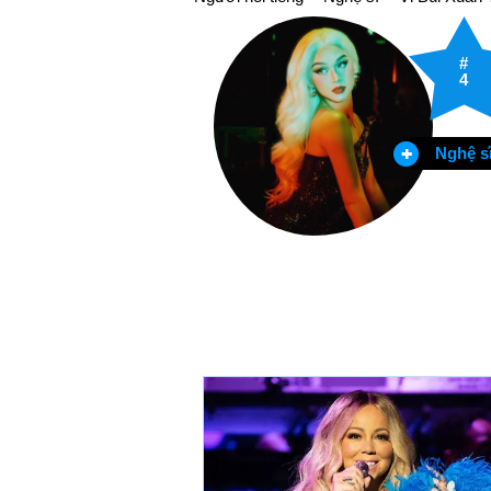
#
4
Nghệ s