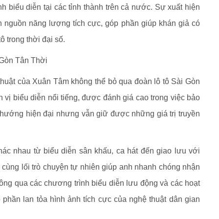
 biểu diễn tại các tỉnh thành trên cả nước. Sự xuất hiện
 nguồn năng lượng tích cực, góp phần giúp khán giả có
ô trong thời đại số.
i Gòn Tân Thời
thuật của Xuân Tâm không thể bỏ qua đoàn lô tô Sài Gòn
vị biểu diễn nổi tiếng, được đánh giá cao trong việc bảo
eo hướng hiện đại nhưng vẫn giữ được những giá trị truyền
khác nhau từ biểu diễn sân khấu, ca hát đến giao lưu với
 cùng lối trò chuyện tự nhiên giúp anh nhanh chóng nhận
g qua các chương trình biểu diễn lưu động và các hoạt
phần lan tỏa hình ảnh tích cực của nghệ thuật dân gian