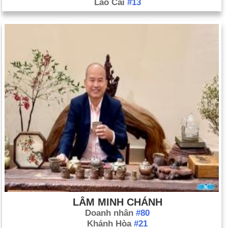
Lào Cai
#13
LÂM MINH CHÁNH
Doanh nhân
#80
Khánh Hòa
#21