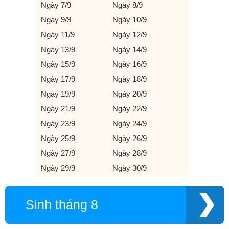
Ngày 7/9
Ngày 8/9
Ngày 9/9
Ngày 10/9
Ngày 11/9
Ngày 12/9
Ngày 13/9
Ngày 14/9
Ngày 15/9
Ngày 16/9
Ngày 17/9
Ngày 18/9
Ngày 19/9
Ngày 20/9
Ngày 21/9
Ngày 22/9
Ngày 23/9
Ngày 24/9
Ngày 25/9
Ngày 26/9
Ngày 27/9
Ngày 28/9
Ngày 29/9
Ngày 30/9
Sinh tháng 8