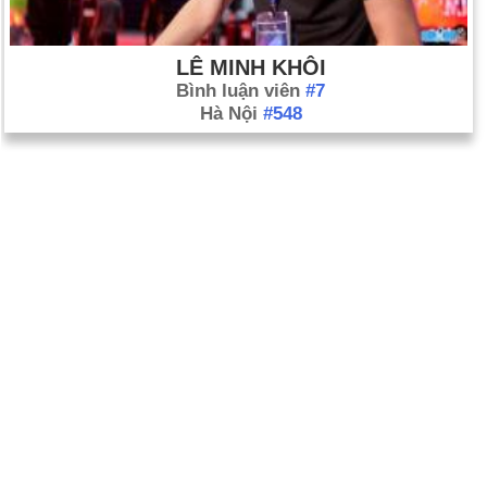
LÊ MINH KHÔI
Bình luận viên
#7
Hà Nội
#548