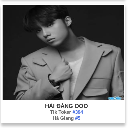
HẢI ĐĂNG DOO
Tik Toker
#394
Hà Giang
#5