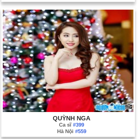
QUỲNH NGA
Ca sĩ
#399
Hà Nội
#559