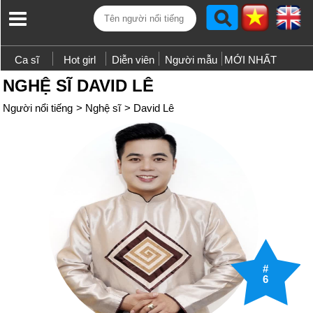
Ca sĩ
Hot girl
Diễn viên
Người mẫu
MỚI NHẤT
NGHỆ SĨ DAVID LÊ
Người nổi tiếng
>
Nghệ sĩ
>
David Lê
#
6