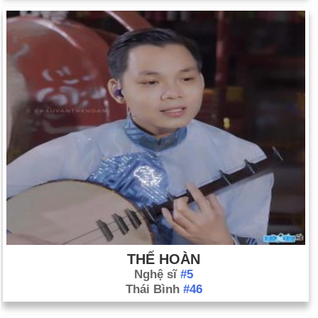
THẾ HOÀN
Nghệ sĩ
#5
Thái Bình
#46