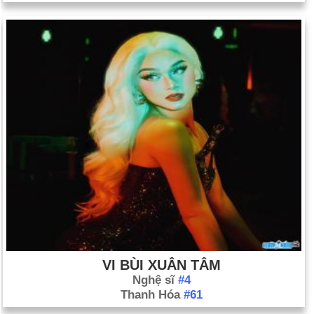
VI BÙI XUÂN TÂM
Nghệ sĩ
#4
Thanh Hóa
#61