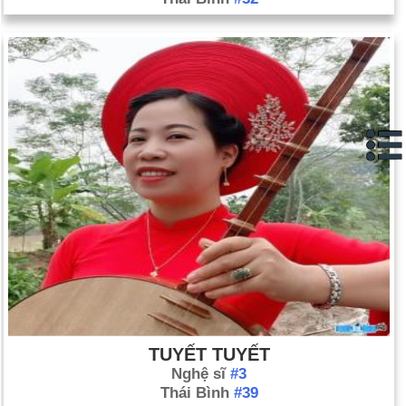
TUYẾT TUYẾT
Nghệ sĩ
#3
Thái Bình
#39