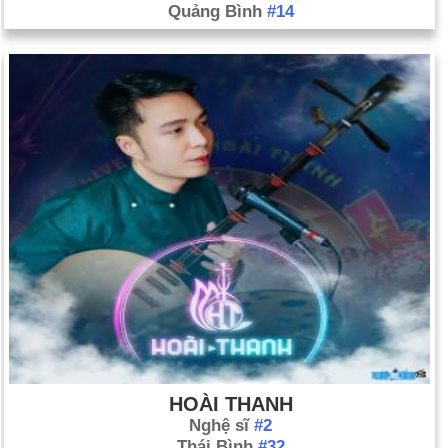
Quảng Bình
#14
HOÀI THANH
Nghệ sĩ
#2
Thái Bình
#32