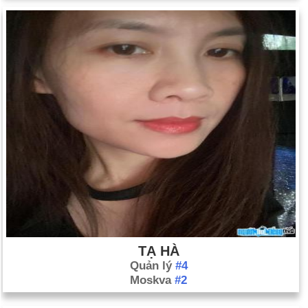
TẠ HÀ
Quản lý
#4
Moskva
#2