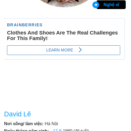
Nghệ sĩ
David Lê
Nơi sống/ làm việc:
Hà Nội
Ngày tháng năm sinh:
17-9
-1980 (46 tuổi)