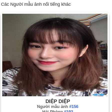
Các Người mẫu ảnh nổi tiếng khác
Đại sứ quán Hoa Kỳ ở Kenya và Tanzania bị đánh bom (ngày
7 tháng 8). Tên lửa hành trình của Mỹ đã bắn trúng các căn cứ
bị nghi là khủng bố ở Sudan và Afghanistan (ngày 20 tháng 8).
Nga chiến đấu để ngăn chặn sự sụp đổ tài chính (ngày 17
tháng 8).
Cựu độc tài Chile Augusto Pinochet bị bắt tại London (ngày 16
tháng 10).
Thỏa thuận Wye Mills giữa Netanyahu và Arafat thúc đẩy các
cuộc đàm phán hòa bình Trung Đông tiến tới (ngày 23 tháng
10). Bối cảnh: Đàm phán Hòa bình Trung Đông
Ngày sinh Trương Chí Thiện (3-7) trong lịch sử
Ngày 3-7 năm 1608:
Thuyền trưởng Samuel de Champlain
thành lập thành phố Quebec của Canada.
Ngày 3-7 năm 1775:
Tổng tư lệnh George Washington nắm
DIỆP DIỆP
quyền chỉ huy Lục quân Lục địa tại Cambridge, Mass.
Người mẫu ảnh
#156
Ngày 3-7 năm 1863:
Trận Gettysburg kết thúc.
Hải Phòng
#193