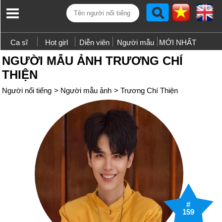
Ca sĩ
Hot girl
Diễn viên
Người mẫu
MỚI NHẤT
NGƯỜI MẪU ẢNH TRƯƠNG CHÍ
THIỆN
Người nổi tiếng
>
Người mẫu ảnh
>
Trương Chí Thiện
#
159