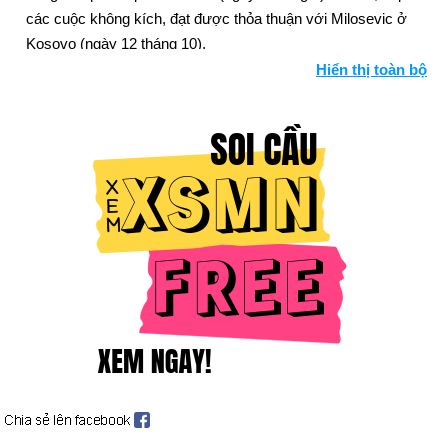
các cuộc không kích, đạt được thỏa thuận với Milosevic ở
Kosovo (ngày 12 tháng 10).
Hiển thị toàn bộ
Hiệp định Thứ Sáu Tuần Thánh đã đạt được ở Bắc Ireland
(ngày 10 tháng 4). Quốc hội Ireland ủng hộ hiệp định hòa bình
(ngày 22 tháng 4). Bối cảnh: Các cuộc đàm phán hòa bình tại
Bắc Ireland
Người châu Âu đồng ý về một đơn vị tiền tệ duy nhất là đồng
euro (ngày 3 tháng 5).
Ấn Độ tiến hành ba cuộc thử nghiệm nguyên tử bất chấp sự
phản đối của toàn thế giới (ngày 11 tháng 5 năm 13). Pakistan
thực hiện năm vụ thử hạt nhân để đáp trả (ngày 29, 30 tháng
5).
Nhà độc tài Indonesia Suharto từ chức sau 32 năm cầm
quyền (ngày 21 tháng 5).
Iraq chấm dứt hợp tác với các thanh sát viên vũ khí của Liên
hợp quốc (ngày 5 tháng 8). Clinton ra lệnh không kích (16–19
tháng 12).