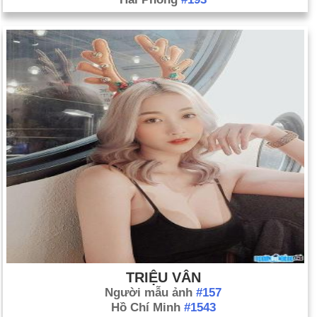
Ngày 3-7 năm 1890:
Idaho trở thành tiểu bang thứ 43 của Hoa
Kỳ.
Ngày 3-7 năm 1930:
Cơ quan Quản lý Cựu chiến binh Hoa Kỳ
do Quốc hội thành lập.
Ngày 3-7 năm 1962:
Jackie Robinson trở thành người Mỹ gốc
Phi đầu tiên được giới thiệu vào Đại sảnh Danh vọng Bóng
chày.
TRIỆU VÂN
Người mẫu ảnh
#157
Hồ Chí Minh
#1543