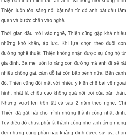
thấy bản thân mình rất "ăn ảnh" và trong mỗi khung hình
Thiện luôn tỏa sáng nổi bật nên từ đó anh bắt đầu làm
quen và bước chân vào nghề.
Thời gian đầu mới vào nghề, Thiện cũng gặp khá nhiều
những khó khăn, áp lực. Khi lựa chọn theo đuổi con
đường nghệ thuật, Thiện không nhận được sự ủng hộ từ
gia đình. Ba mẹ luôn lo rằng con đường mà anh đi sẽ rất
nhiều chông gai, cám dỗ lại còn bấp bênh nữa. Bên cạnh
đó, Thiện cũng đối mặt với nhiều ý kiến chê bai về ngoại
hình, nhất là chiều cao không quá nổi trội của bản thân.
Nhưng vượt lên trên tất cả sau 2 năm theo nghề, Chí
Thiện đã gặt hái cho mình những thành công nhất định.
Tuy điều đó chưa phải là thành công như anh từng mong
đợi nhưng cũng phần nào khẳng định được sự lựa chọn