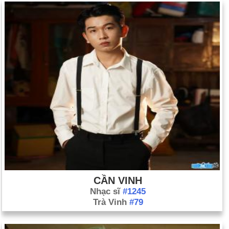
CẦN VINH
Nhạc sĩ
#1245
Trà Vinh
#79