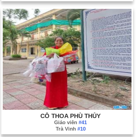
CÔ THOA PHÙ THỦY
Giáo viên
#41
Trà Vinh
#10