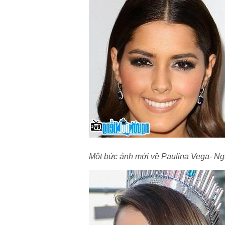
Một bức ảnh mới về Paulina Vega- Ngư