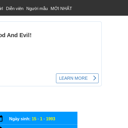
rl
Diễn viên
Người mẫu
MỚI NHẤT
Ngày sinh:
15
-
1
-
1993