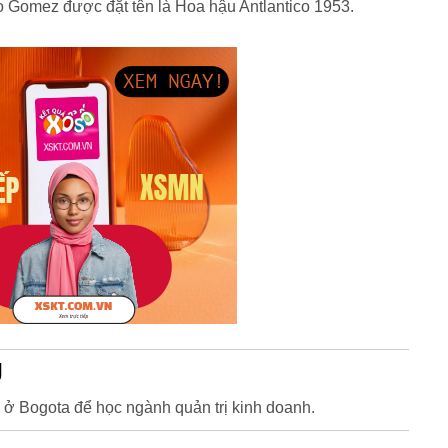
lo Gomez được đặt tên là Hoa hậu Antlantico 1953.
g
a ở Bogota để học ngành quản trị kinh doanh.