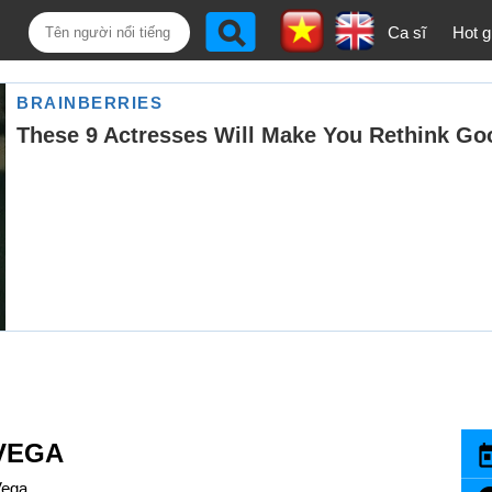
Ca sĩ
Hot gi
VEGA
Vega