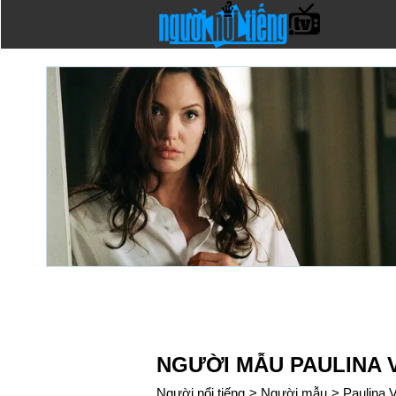
NGƯỜI MẪU PAULINA 
Người nổi tiếng
>
Người mẫu
>
Paulina 