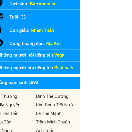
Nơi sinh:
Barranquilla
Tuổi:
33
Con giáp:
Nhâm Thân
Cung hoàng đạo:
Ma Kết
hững người nổi tiếng tên
Vega
hững người nổi tiếng tên
Paulina Vega
ùng năm sinh 1993
 Thương
Đinh Thế Cường
lly Nguyễn
Kim Bánh Trôi Nước
i Tân Tiến
Lê Thế Mạnh
p Tần
Trầm Minh Thuần
 Nắng
Anh Tuấn