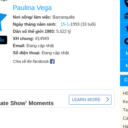
Paulina Vega
Nơi sống/ làm việc:
Barranquilla
Ngày tháng năm sinh:
15-1
-1993 (33 tuổi)
Dân số thế giới 1993:
5.522 tỷ
XH chung:
#14949
ẫu
Email:
Đang cập nhật
Số điện thoại:
Đang cập nhật
N
N
C
Hồ
Ke
Tà
Cá
Hà