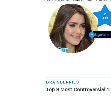
#
339
Người m