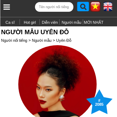
Ca sĩ
Hot girl
Diễn viên
Người mẫu
MỚI NHẤT
NGƯỜI MẪU UYÊN ĐỖ
Người nổi tiếng
>
Người mẫu
>
Uyên Đỗ
#
2085