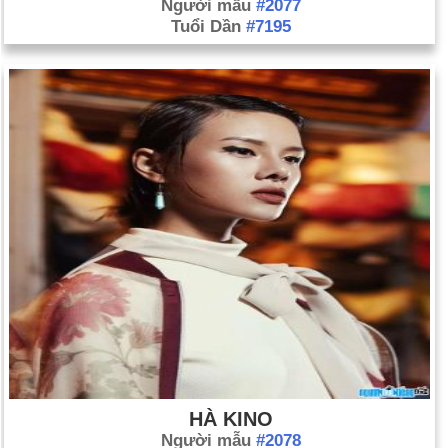
Người mẫu
#2077
Tuổi Dần
#7195
HÀ KINO
Người mẫu
#2078