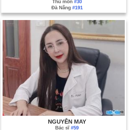
Thủ môn
#30
Đà Nẵng
#191
NGUYỄN MAY
Bác sĩ
#59