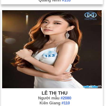
Quảng Ninh
#153
LÊ THỊ THU
Người mẫu
#2080
Kiên Giang
#110