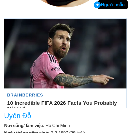
Người mẫu
Uyên Đỗ
Nơi sống/ làm việc:
Hồ Chí Minh
Ngày tháng năm sinh:
?-?-1997 (29 tuổi)