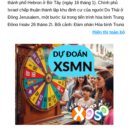
thành phố Hebron ở Bờ Tây (ngày 16 tháng 1). Chính phủ
Israel chấp thuận thành lập khu định cư của người Do Thái ở
Đông Jerusalem, một bước lùi trong tiến trình hòa bình Trung
Đông (ngày 26 tháng 2). Bối cảnh: Đàm phán Hòa bình Trung
Đông
Hiển thị toàn bộ
Hoa Kỳ, Vương quốc Anh và Pháp đồng ý đóng băng chiến lợi
phẩm vàng của Đức Quốc xã (ngày 3 tháng 2).
Hồng Kông trở lại chế độ cai trị của Trung Quốc (ngày 30
tháng 6).
Khmer Đỏ tổ chức phiên tòa xét xử thủ lĩnh lâu năm Pol Pot
(ngày 25 tháng 7).
Gói thanh toán đầu tiên của Thụy Sĩ cho các nạn nhân
Holocaust (ngày 17 tháng 9).
Liên minh Châu Âu có kế hoạch kết nạp sáu quốc gia (ngày 13
tháng 12).