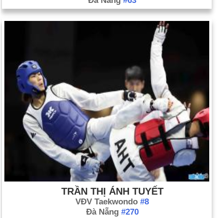
Đà Nẵng
#63
TRẦN THỊ ÁNH TUYẾT
VĐV Taekwondo
#8
Đà Nẵng
#270