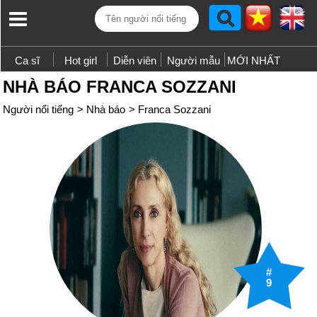
Ca sĩ
Hot girl
Diễn viên
Người mẫu
MỚI NHẤT
NHÀ BÁO FRANCA SOZZANI
Người nổi tiếng
>
Nhà báo
>
Franca Sozzani
#
9