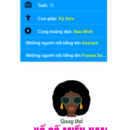
Tuổi:
76
Con giáp:
Kỷ Sửu
Cung hoàng đạo:
Bảo Bình
Những người nổi tiếng tên
Sozzani
Những người nổi tiếng tên
Franca Sozzani