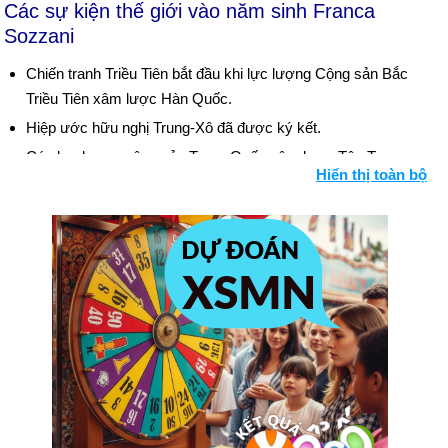
Các sự kiện thế giới vào năm sinh Franca
Sozzani
Chiến tranh Triều Tiên bắt đầu khi lực lượng Cộng sản Bắc
Triều Tiên xâm lược Hàn Quốc.
Hiệp ước hữu nghị Trung-Xô đã được ký kết.
Các lực lượng cộng sản Trung Quốc xâm lược Tây Tạng.
Hiển thị toàn bộ
Nhà vật lý nguyên tử người Anh Klaus Fuchs bị kết tội làm
gián điệp cho Liên Xô. Bối cảnh: Chiến tranh lạnh
Ngày sinh Franca Sozzani (20-1) trong lịch sử
Ngày 20-1 năm 1801:
John Marshall được bổ nhiệm làm
Chánh án Tòa án Tối cao Hoa Kỳ
Ngày 20-1 năm 1841:
Kết quả của Chiến tranh "Nha phiến" lần
thứ nhất, Hồng Kông được nhượng cho người Anh.
Ngày 20-1 năm 1942:
Đức Quốc xã đã đưa ra "Giải pháp cuối
cùng" của họ liên quan đến người Do Thái tại Hội nghị
Wannsee.