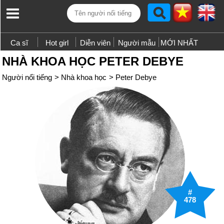
Ca sĩ
Hot girl
Diễn viên
Người mẫu
MỚI NHẤT
NHÀ KHOA HỌC PETER DEBYE
Người nổi tiếng
>
Nhà khoa học
>
Peter Debye
#
478