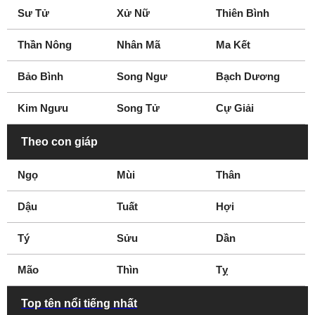
Sư Tử
Xử Nữ
Thiên Bình
Thần Nông
Nhân Mã
Ma Kết
Bảo Bình
Song Ngư
Bạch Dương
Kim Ngưu
Song Tử
Cự Giải
Theo con giáp
Ngọ
Mùi
Thân
Dậu
Tuất
Hợi
Tý
Sửu
Dần
Mão
Thìn
Tỵ
Top tên nổi tiếng nhất