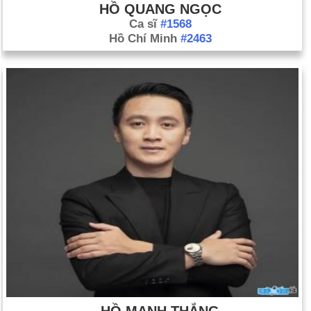
HỒ QUANG NGỌC
Ca sĩ
#1568
Hồ Chí Minh
#2463