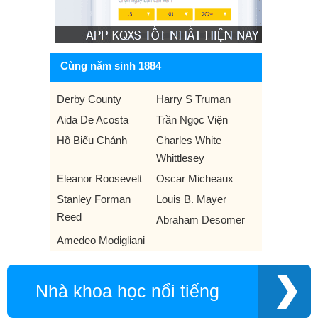
Cùng năm sinh 1884
Derby County
Harry S Truman
Aida De Acosta
Trần Ngọc Viện
Hồ Biểu Chánh
Charles White
Whittlesey
Eleanor Roosevelt
Oscar Micheaux
Stanley Forman
Louis B. Mayer
Reed
Abraham Desomer
Amedeo Modigliani
Nhà khoa học nổi tiếng