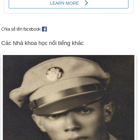
người Mỹ gốc Phi thứ hai nhận được giải nam diễn viên chính
xuất sắc nhất.
Ngày 24-3 năm 2004:
Thành trì hơn nửa thế kỷ của gia đình
Bird khét tiếng trên quốc gia Antigua và Barbuda đã kết thúc
khi Baldwin Spencer giành được chức thủ tướng trong cuộc
tổng tuyển cử.
Các Nhà khoa học nổi tiếng khác