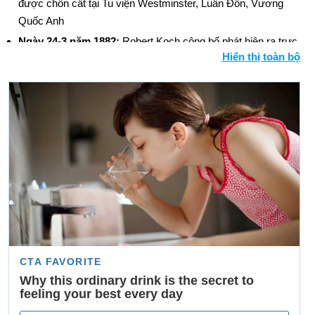
được chôn cất tại Tu viện Westminster, Luân Đôn, Vương
Quốc Anh
Ngày 24-3 năm 1882:
Robert Koch công bố phát hiện ra trực
Hiển thị toàn bộ
khuẩn lao.
Ngày 24-3 năm 1949:
Laurence Olivier's Hamlet trở thành bộ
phim Anh đầu tiên đoạt giải Oscar.
Ngày 24-3 năm 1958:
Ngôi sao nhạc rock 'n' roll Elvis Presley
gia nhập quân đội Hoa Kỳ trong hai năm.
Ngày 24-3 năm 1989:
Trong một trong những vụ tràn dầu tồi tệ
nhất trong lịch sử gần đây, tàu chở dầu Exxon Valdez mắc cạn
và thả 240.000 thùng dầu vào Prince William Sound.
Ngày 24-3 năm 1999:
NATO bắt đầu tiến hành các cuộc
không kích nhằm buộc Serbia ngừng các hành động thù địch
với người Albania ở Kosovo.
Ngày 24-3 năm 2002:
Halle Berry trở thành nữ diễn viên
người Mỹ gốc Phi đầu tiên giành giải Oscar cho nữ diễn viên
chính xuất sắc nhất và Denzel Washington trở thành diễn viên