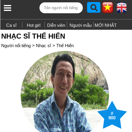
Ca sĩ
Hot girl
Diễn viên
Người mẫu
MỚI NHẤT
NHẠC SĨ THẾ HIỂN
Người nổi tiếng
>
Nhạc sĩ
>
Thế Hiển
#
900