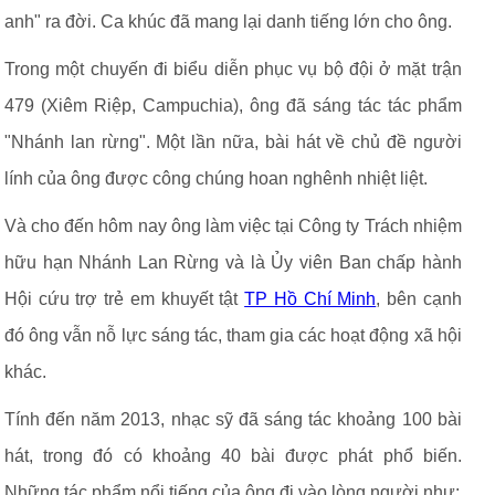
anh" ra đời. Ca khúc đã mang lại danh tiếng lớn cho ông.
Trong một chuyến đi biểu diễn phục vụ bộ đội ở mặt trận
479 (Xiêm Riệp, Campuchia), ông đã sáng tác tác phẩm
"Nhánh lan rừng". Một lần nữa, bài hát về chủ đề người
lính của ông được công chúng hoan nghênh nhiệt liệt.
Và cho đến hôm nay ông làm việc tại Công ty Trách nhiệm
hữu hạn Nhánh Lan Rừng và là Ủy viên Ban chấp hành
Hội cứu trợ trẻ em khuyết tật
TP Hồ Chí Minh
, bên cạnh
đó ông vẫn nỗ lực sáng tác, tham gia các hoạt động xã hội
khác.
Tính đến năm 2013, nhạc sỹ đã sáng tác khoảng 100 bài
hát, trong đó có khoảng 40 bài được phát phổ biến.
Những tác phẩm nổi tiếng của ông đi vào lòng người như: