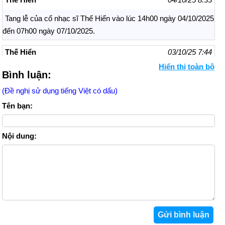
Tang lễ của cố nhạc sĩ Thế Hiển vào lúc 14h00 ngày 04/10/2025
đến 07h00 ngày 07/10/2025.
Thế Hiển
03/10/25 7:44
Hiển thị toàn bộ
Nhạc sĩ Thế Hiển mất lúc 21h15 ngày 01/10/2025, hưởng thọ
Bình luận:
70 tuổi.
(Đề nghị sử dụng tiếng Việt có dấu)
Lại Thế Hiển
02/10/25 16:32
Tên bạn:
Tối 1-10, tại Bệnh viện Quân y 175, nhạc sĩ, Nghệ sĩ Nhân dân
(NSND) Thế Hiển trút hơi thở cuối cùng sau thời gian chống chọi
Nội dung:
với bệnh hiểm nghèo, hưởng thọ 71 tuổi.
Thế Hiển
02/10/25 7:53
Nhạc sĩ Thế Hiển qua đời vì bệnh ung thư phổi.
Thế Hiển
02/10/25 6:59