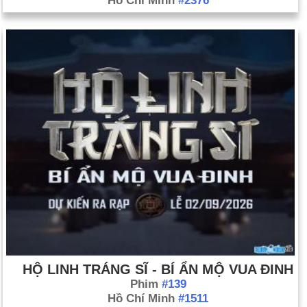
Hồ Chí Minh
#2376
HỘ LINH TRÁNG SĨ - BÍ ẨN MỘ VUA ĐINH
Phim
#139
Hồ Chí Minh
#1511