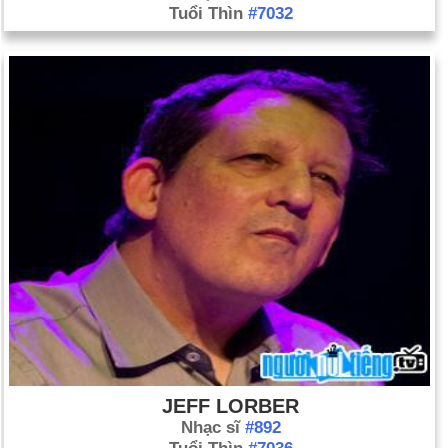
Tuổi Thìn
#7032
JEFF LORBER
Nhạc sĩ
#892