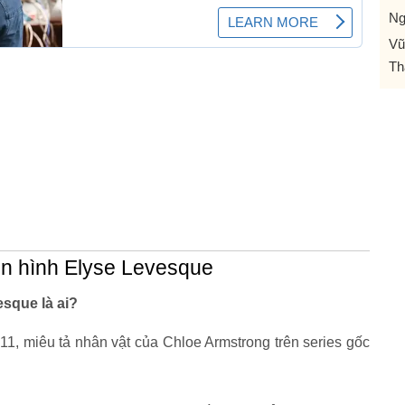
Ng
Vũ
Th
ền hình Elyse Levesque
esque là ai?
1, miêu tả nhân vật của Chloe Armstrong trên series gốc