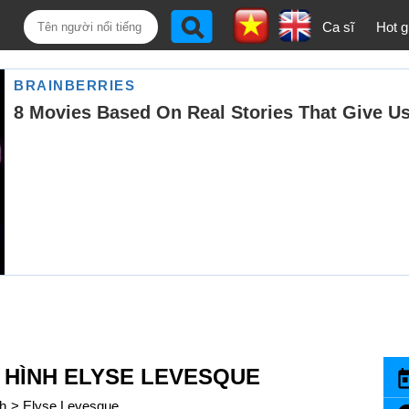
Ca sĩ
Hot gi
 HÌNH ELYSE LEVESQUE
nh
>
Elyse Levesque