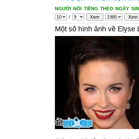
NGƯỜI NỔI TIẾNG THEO NGÀY SIN
/
Một số hình ảnh về Elyse