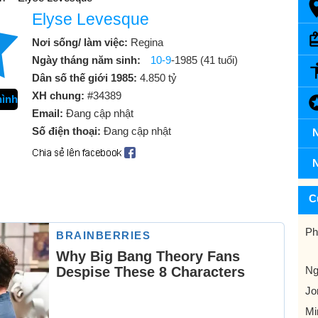
Elyse Levesque
Nơi sống/ làm việc:
Regina
Ngày tháng năm sinh:
10-9
-1985 (41 tuổi)
Dân số thế giới 1985:
4.850 tỷ
XH chung:
#34389
hình
Email:
Đang cập nhật
Số điện thoại:
Đang cập nhật
N
N
C
Ph
Ng
Jo
Mi