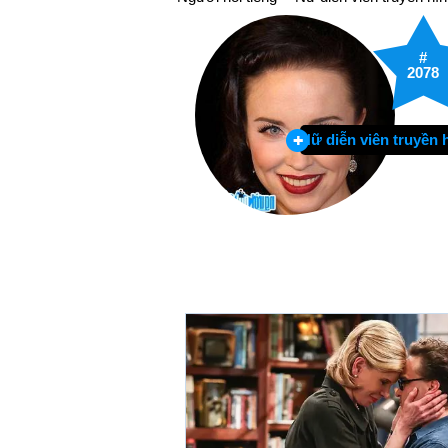
#
2078
Nữ diễn viên truyền 