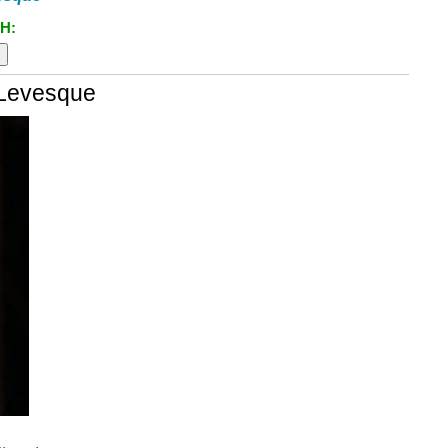
H:
 Levesque