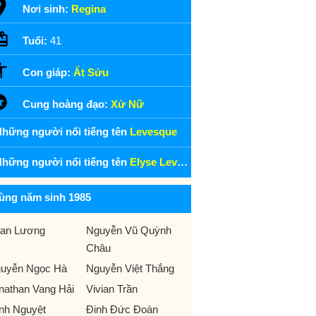
Nơi sinh:
Regina
Tuổi:
41
Con giáp:
Ất Sửu
Cung hoàng đạo:
Xử Nữ
hững người nổi tiếng tên
Levesque
hững người nổi tiếng tên
Elyse Levesque
ùng năm sinh 1985
an Lương
Nguyễn Vũ Quỳnh
Châu
uyễn Ngọc Hà
Nguyễn Việt Thắng
nathan Vang Hải
Vivian Trần
nh Nguyệt
Đinh Đức Đoàn