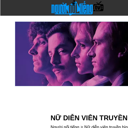
NỮ DIỄN VIÊN TRUYỀN
Người nổi tiếng
>
Nữ diễn viên truyền hì