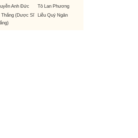
uyễn Anh Đức
Tô Lan Phương
 Thắng (Dược Sĩ
Liễu Quý Ngân
ắng)