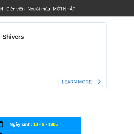
rl
Diễn viên
Người mẫu
MỚI NHẤT
Ngày sinh:
10
-
9
-
1985