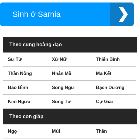
Medicine Hat
Mississauga
Sinh ở Sarnia
Montreal
Nanaimo
Nelson
New Glasgow
New Westminster
Newmarket
Niagara Falls
North Bay
Theo cung hoàng đạo
Nova Scotia
Oakville
Sư Tử
Xử Nữ
Thiên Bình
Ontario
Orangeville
Oshawa
Ottawa
Thần Nông
Nhân Mã
Ma Kết
Penticton
Peterborough
Pickering
Prince George
Bảo Bình
Song Ngư
Bạch Dương
Quebec
Quebec City
Kim Ngưu
Song Tử
Cự Giải
Red Deer
Regina
Richmond
Richmond Hill
Theo con giáp
Saint John
Sarnia
Ngọ
Mùi
Thân
Saskatoon
Sherbrooke