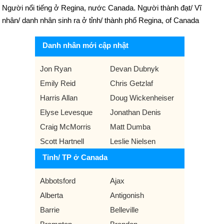
Người nổi tiếng ở Regina, nước Canada. Người thành đạt/ Vĩ
nhân/ danh nhân sinh ra ở tỉnh/ thành phố Regina, of Canada
Danh nhân mới cập nhật
Jon Ryan
Devan Dubnyk
Emily Reid
Chris Getzlaf
Harris Allan
Doug Wickenheiser
Elyse Levesque
Jonathan Denis
Craig McMorris
Matt Dumba
Scott Hartnell
Leslie Nielsen
Tỉnh/ TP ở Canada
Abbotsford
Ajax
Alberta
Antigonish
Barrie
Belleville