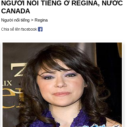
NGƯỜI NỔI TIẾNG Ở REGINA, NƯỚC
CANADA
Người nổi tiếng
>
Regina