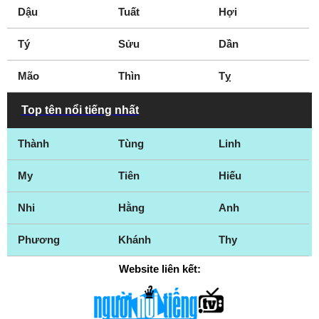
Smithers
St. Catharines
Dậu
Tuất
Hợi
St John
Stratford
Tý
Surrey
Sửu
Thunder Bay
Dần
Toronto
Vancouver
Mão
Thìn
Tỵ
Vernon
Victoria
Welland
Westmount
Top tên nổi tiếng nhất
Whitby
White Rock
Thành
Tùng
Linh
Windsor
Winnipeg
Woodstock
Yellowknife
My
Tiên
Hiếu
Nhi
Hằng
Anh
Phương
Khánh
Thy
Website liên kết: