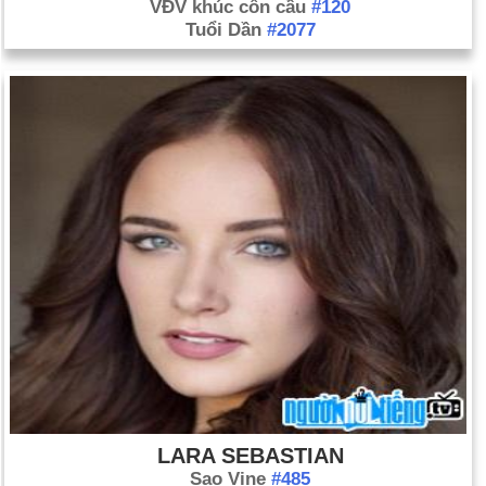
VĐV khúc côn cầu
#120
Tuổi Dần
#2077
LARA SEBASTIAN
Sao Vine
#485