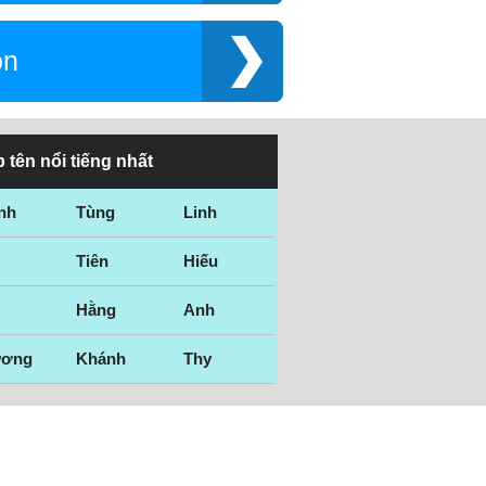
on
 tên nổi tiếng nhất
nh
Tùng
Linh
Tiên
Hiếu
Hằng
Anh
ương
Khánh
Thy