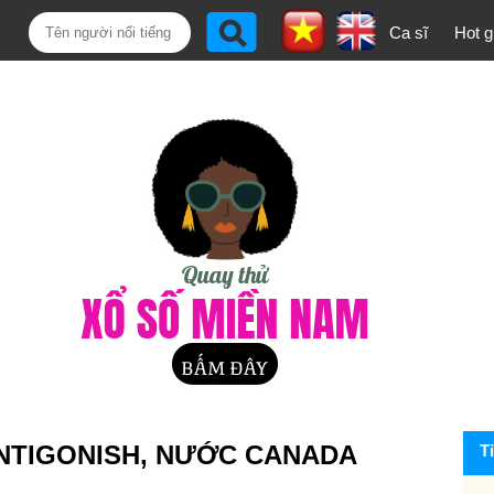
Ca sĩ
Hot gi
ANTIGONISH, NƯỚC CANADA
T