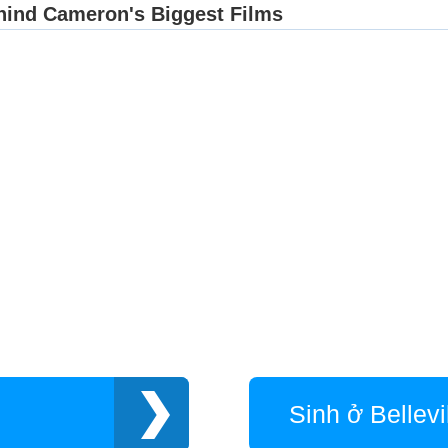
Ri
Sa
Sa
Sm
St
Su
To
Ve
We
Wh
Wi
Wo
Sinh ở Bellevi