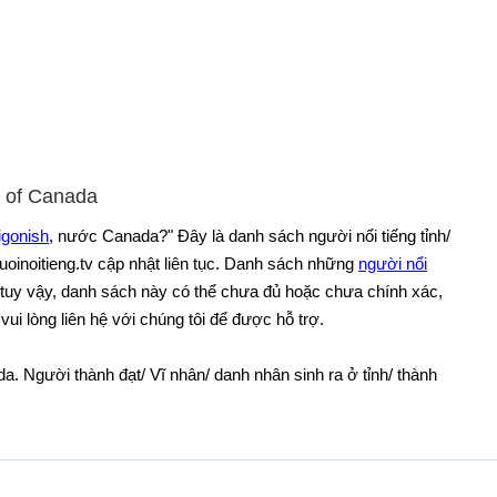
La
Li
Ma
Me
Mo
Ne
, of Canada
Ne
igonish
, nước Canada?" Đây là danh sách người nổi tiếng tỉnh/
Ni
oinoitieng.tv cập nhật liên tục. Danh sách những
người nổi
No
tuy vậy, danh sách này có thể chưa đủ hoặc chưa chính xác,
On
vui lòng liên hệ với chúng tôi để được hỗ trợ.
O
a. Người thành đạt/ Vĩ nhân/ danh nhân sinh ra ở tỉnh/ thành
Pe
Pi
Qu
Re