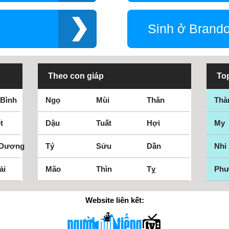
Sinh ở Brand
Theo con giáp
Top
 Bình
Ngọ
Mùi
Thân
Thà
t
Dậu
Tuất
Hợi
My
 Dương
Tý
Sửu
Dần
Nhi
ải
Mão
Thìn
Tỵ
Ph
Website liên kết: