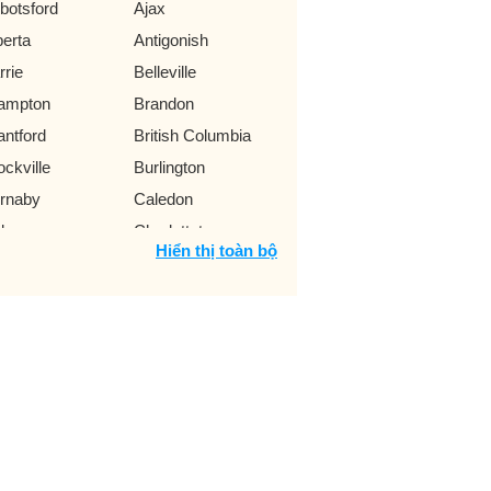
botsford
Ajax
berta
Antigonish
rrie
Belleville
ampton
Brandon
antford
British Columbia
ockville
Burlington
rnaby
Caledon
lgary
Charlottetown
Hiển thị toàn bộ
illiwack
Colchester County
rtmouth
Drummondville
monton
Fredericton
eater Sudbury
Grimsby
elph
Halifax
milton
Hanna
mloops
Kelowna
ngston
Kitchener