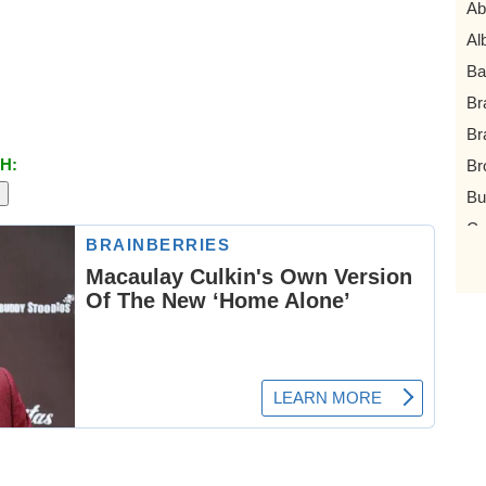
Ab
Al
Ba
Br
Br
H:
Br
Bu
Ca
Ch
Da
Ed
Gr
Gu
Ha
Ka
Ki