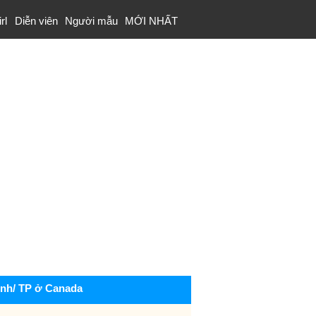
rl
Diễn viên
Người mẫu
MỚI NHẤT
ỉnh/ TP ở Canada