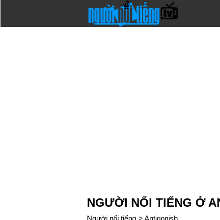
NGƯỜI NỔI TIẾNG Ở 
Người nổi tiếng
>
Antigonish