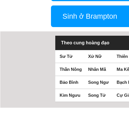
Sinh ở Brampton
Theo cung hoàng đạo
Sư Tử
Xử Nữ
Thiên
Thần Nông
Nhân Mã
Ma Kế
Bảo Bình
Song Ngư
Bạch
Kim Ngưu
Song Tử
Cự Gi