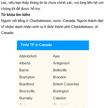
xác, nếu bạn thấy thông tin là chưa chính xác, vui lòng liên hệ với
chúng tôi để được hỗ trợ.
Từ khóa tìm kiếm
Người nổi tiếng ở Charlottetown, nước Canada. Người thành đạt/
Vĩ nhân/ danh nhân sinh ra ở tỉnh/ thành phố Charlottetown, of
Canada
Tỉnh/ TP ở Canada
Abbotsford
Ajax
Alberta
Antigonish
Barrie
Belleville
Brampton
Brandon
Brantford
British Columbia
Brockville
Burlington
Burnaby
Caledon
Calgary
Charlottetown