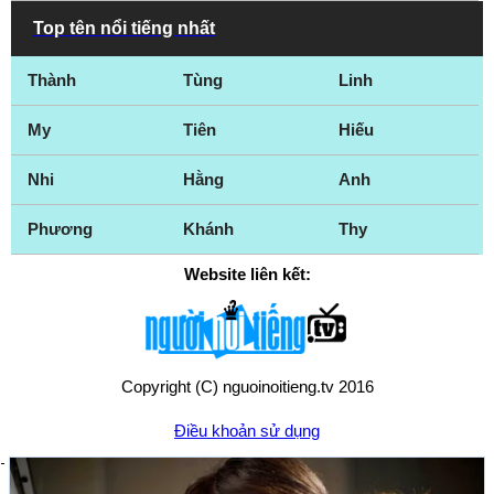
Welland
Westmount
Top tên nổi tiếng nhất
Whitby
White Rock
Thành
Tùng
Linh
Windsor
Winnipeg
Woodstock
Yellowknife
My
Tiên
Hiếu
Nhi
Hằng
Anh
Phương
Khánh
Thy
Website liên kết:
Copyright (C) nguoinoitieng.tv 2016
Điều khoản sử dụng