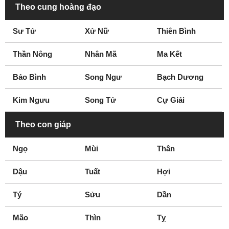
Niagara Falls
North Bay
Theo cung hoàng đạo
Nova Scotia
Oakville
Sư Tử
Xử Nữ
Thiên Bình
Ontario
Orangeville
Oshawa
Ottawa
Thần Nông
Nhân Mã
Ma Kết
Penticton
Peterborough
Pickering
Prince George
Bảo Bình
Song Ngư
Bạch Dương
Quebec
Quebec City
Kim Ngưu
Song Tử
Cự Giải
Red Deer
Regina
Richmond
Richmond Hill
Theo con giáp
Saint John
Sarnia
Ngọ
Mùi
Thân
Saskatoon
Sherbrooke
Smithers
St. Catharines
Dậu
Tuất
Hợi
St John
Stratford
Tý
Surrey
Sửu
Thunder Bay
Dần
Toronto
Vancouver
Mão
Thìn
Tỵ
Vernon
Victoria