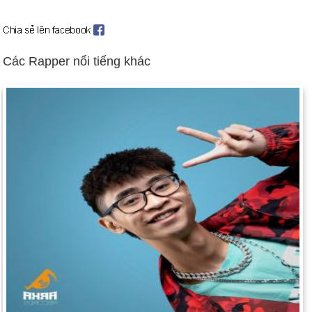
Nablus, Jenin, Bethlehem và những thị trấn khác ở Bờ Tây để
đối phó với hàng loạt vụ tấn công liều chết của người Palestine
(29 tháng 3 đến 21 tháng 4). Trong ba tháng đầu năm 2002, 14
kẻ đánh bom liều chết giết chết hàng chục thường dân Israel
Các Rapper nổi tiếng khác
và hàng trăm người bị thương. Bối cảnh: Thế giới được đánh
giá
Tòa án Hình sự Quốc tế giành được sự phê chuẩn của Liên
hợp quốc; Hoa Kỳ từ chối phê chuẩn (ngày 11 tháng 4).
Tổng thống Venezuela Hugo Chavez bị lật đổ trong cuộc đảo
chính, sau đó được phục chức (ngày 12 tháng 4 năm 14).
Hoa Kỳ và Nga đạt được thỏa thuận vũ khí mang tính bước
ngoặt nhằm cắt giảm tới 2/3 kho vũ khí hạt nhân của cả hai
nước trong vòng 10 năm tới (ngày 13/5).
Đông Timor trở thành một quốc gia mới (ngày 20 tháng 5).
Đánh bom khủng bố ở Bali giết hàng trăm người (ngày 12
tháng 10).
Chính phủ đã đình chỉ ở Bắc Ireland để phản đối việc nghi ngờ