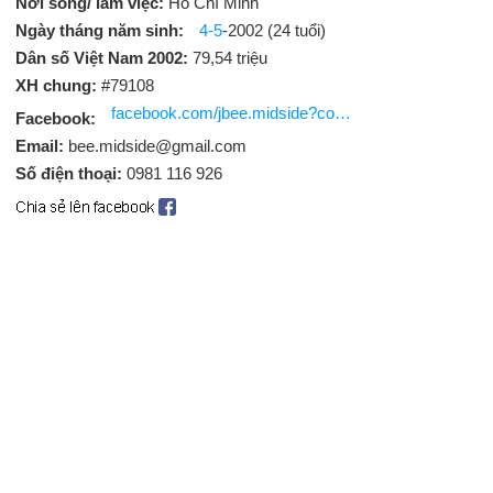
Nơi sống/ làm việc:
Hồ Chí Minh
Ngày tháng năm sinh:
4-5
-2002 (24 tuổi)
Dân số Việt Nam 2002:
79,54 triệu
XH chung:
#79108
facebook.com/jbee.midside?comment_id=Y29tbWVudDo5NjI4NjEwNDUzNzIyMzdfMzY2MTU4OTMwNDE2Mjg3Mw%3D%3D
Facebook:
Email:
bee.midside@gmail.com
Số điện thoại:
0981 116 926