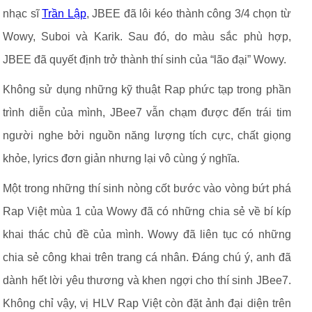
nhạc sĩ
Trần Lập
, JBEE đã lôi kéo thành công 3/4 chọn từ
Wowy, Suboi và Karik. Sau đó, do màu sắc phù hợp,
JBEE đã quyết định trở thành thí sinh của “lão đại” Wowy.
Không sử dụng những kỹ thuật Rap phức tạp trong phần
trình diễn của mình, JBee7 vẫn chạm được đến trái tim
người nghe bởi nguồn năng lượng tích cực, chất giọng
khỏe, lyrics đơn giản nhưng lại vô cùng ý nghĩa.
Một trong những thí sinh nòng cốt bước vào vòng bứt phá
Rap Việt mùa 1 của Wowy đã có những chia sẻ về bí kíp
khai thác chủ đề của mình. Wowy đã liên tục có những
chia sẻ công khai trên trang cá nhân. Đáng chú ý, anh đã
dành hết lời yêu thương và khen ngợi cho thí sinh JBee7.
Không chỉ vậy, vị HLV Rap Việt còn đặt ảnh đại diện trên