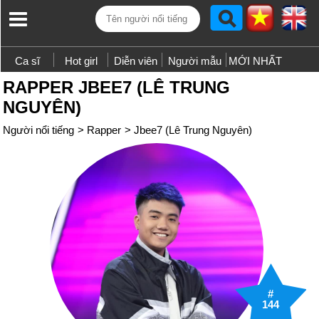
Ca sĩ
Hot girl
Diễn viên
Người mẫu
MỚI NHẤT
RAPPER JBEE7 (LÊ TRUNG
NGUYÊN)
Người nổi tiếng
>
Rapper
>
Jbee7 (Lê Trung Nguyên)
#
144