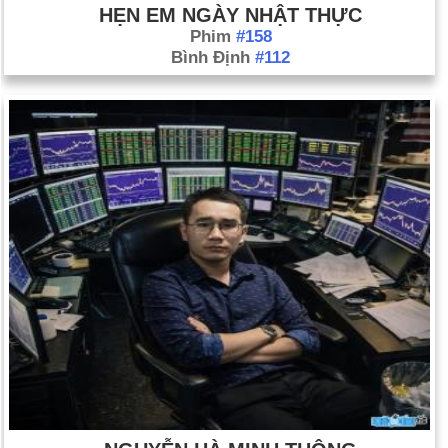
HẸN EM NGÀY NHẬT THỰC
Phim
#158
Bình Định
#112