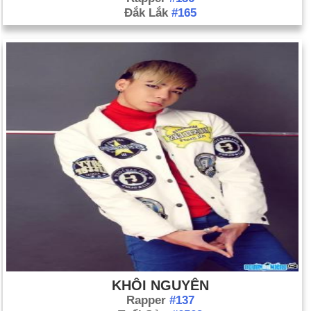
Đắk Lắk
#165
KHÔI NGUYÊN
Rapper
#137