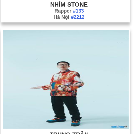
lịch sử
NHÍM STONE
Rapper
#133
Ngày 4-5 năm 1626:
Tổng đốc người Hà Lan Peter Minuit đã
Hà Nội
#2212
đổ bộ vào Manhattan, nơi sau này ông ta mua lại với giá 24 đô
la bằng vải và cúc đồng.
Ngày 4-5 năm 1886:
Bạo loạn ở Quảng trường Haymarket đã
nổ ra do một cuộc biểu tình lao động.
Ngày 4-5 năm 1932:
Kẻ thù số một của công chúng, Al
Capone, đã bị bỏ tù vì trốn thuế.
Ngày 4-5 năm 1959:
Lễ trao giải Grammy đầu tiên đã được tổ
chức.
Ngày 4-5 năm 1961:
Các nhà hoạt động dân quyền, được gọi
là "những người tự do", đã rời Washington, DC để đến New
Orleans.
Ngày 4-5 năm 1970:
Bốn sinh viên Đại học Bang Kent đã bị
các thành viên Vệ binh Quốc gia bắn hạ trong một cuộc biểu
tình chống Chiến tranh Việt Nam.