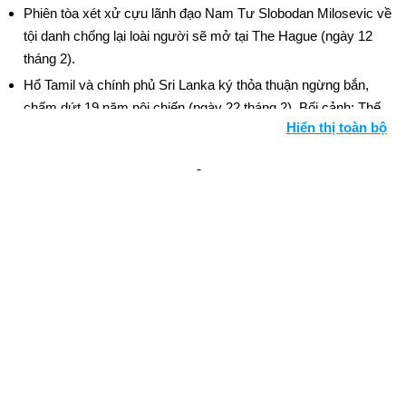
Phiên tòa xét xử cựu lãnh đạo Nam Tư Slobodan Milosevic về
tội danh chống lại loài người sẽ mở tại The Hague (ngày 12
tháng 2).
Hổ Tamil và chính phủ Sri Lanka ký thỏa thuận ngừng bắn,
chấm dứt 19 năm nội chiến (ngày 22 tháng 2). Bối cảnh: Thế
Hiển thị toàn bộ
giới được đánh giá
Bạo lực Ấn Độ giáo-Hồi giáo tồi tệ nhất trong một thập kỷ đã
làm rung chuyển bang Gujarat sau khi một đám đông Hồi giáo
phóng hỏa đánh bom một đoàn tàu, giết chết các nhà hoạt
động Ấn Độ giáo. Những người theo đạo Hindu đã trả đũa, và
hơn 1.000 người đã chết trong cuộc đổ máu (ngày 27 tháng 2
và tiếp theo). Bối cảnh: Thế giới được đánh giá
Hoa Kỳ và quân đội Afghanistan phát động Chiến dịch
Anaconda chống lại các chiến binh al-Qaeda và Taliban còn lại
ở Afghanistan (ngày 2 tháng 3). Bối cảnh: Dòng thời gian của
Taliban và Afghanistan
Xe tăng và máy bay chiến đấu của Israel tấn công các thị trấn