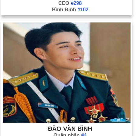
CEO
#298
Bình Định
#102
ĐÀO VĂN BÌNH
Quân nhân
#4