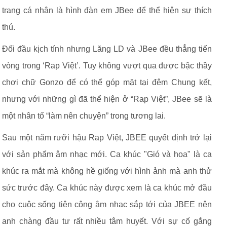
trang cá nhân là hình đàn em JBee để thể hiện sự thích
thú.
Đối đầu kịch tính nhưng Lăng LD và JBee đều thẳng tiến
vòng trong ‘Rap Việt’. Tuy không vượt qua được bậc thầy
chơi chữ Gonzo để có thể góp mặt tại đêm Chung kết,
nhưng với những gì đã thể hiện ở “Rap Việt”, JBee sẽ là
một nhân tố “làm nên chuyện” trong tương lai.
Sau một năm rưỡi hậu Rap Việt, JBEE quyết định trở lại
với sản phẩm âm nhạc mới. Ca khúc "Gió và hoa" là ca
khúc ra mắt mà không hề giống với hình ảnh mà anh thử
sức trước đây. Ca khúc này được xem là ca khúc mở đầu
cho cuộc sống tiên công âm nhạc sắp tới của JBEE nên
anh chàng đầu tư rất nhiều tâm huyết. Với sự cố gắng