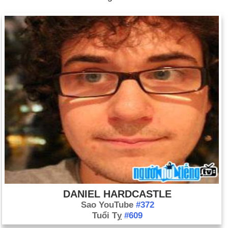
Ngày 14-2 năm 2001:
Hội đồng Giáo dục Kansas đã đảo
ngược phán quyết năm 1999 và khôi phục sự phát triển của
chương trình giảng dạy khoa học của tiểu bang.
Ngày 14-2 năm 2003:
Con cừu Dolly, loài động vật có vú
được nhân bản đầu tiên, đã chết vì bệnh ung thư phổi không
thể chữa khỏi.
DANIEL HARDCASTLE
Sao YouTube
#372
Tuổi Tỵ
#609