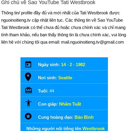
Ghi chú về Sao YouTube Tati Westbrook
Thông tin/ profile đầy đủ và mới nhất của Tati Westbrook được
nguoinoitieng.tv cập nhật liên tục. Các thông tin về Sao YouTube
Tati Westbrook có thể chưa đủ hoặc chưa chính xác và chỉ mang
tính tham khảo, nếu bạn thấy thông tin là chưa chính xác, vui lòng
liên hệ với chúng tôi qua email: mail.nguoinoitieng.tv@gmail.com
Ngày sinh:
14
-
2
-
1982
Nơi sinh:
Seattle
Tuổi:
44
Con giáp:
Nhâm Tuất
Cung hoàng đạo:
Bảo Bình
Những người nổi tiếng tên
Westbrook