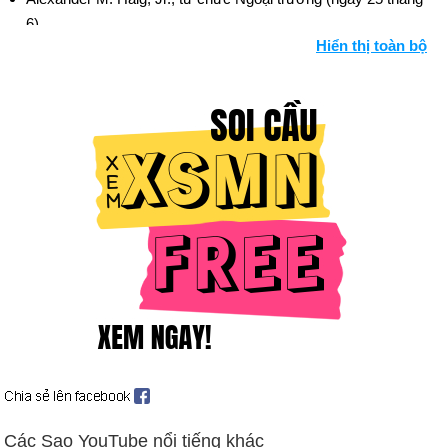
6).
Hiển thị toàn bộ
Tu chính án Quyền bình đẳng không được phê chuẩn (ngày 30
tháng 6).
Ngày sinh Tati Westbrook (14-2) trong lịch sử
Ngày 14-2 năm 1859:
Oregon trở thành tiểu bang thứ 33 theo
hiến pháp của Hoa Kỳ.
Ngày 14-2 năm 1912:
Arizona trở thành tiểu bang thứ 48 của
Hoa Kỳ.
Ngày 14-2 năm 1920:
Liên đoàn phụ nữ bình chọn được thành
lập.
Ngày 14-2 năm 1929:
Các thành viên trong băng đảng của Al
Capone đã giết chết các thành viên băng đảng đối thủ trong vụ
thảm sát ngày lễ tình nhân St.
Ngày 14-2 năm 1989:
Ayatollah Khomeini của Iran đã đưa ra
một lời kêu gọi tuyệt vời về cái chết của Salman Rushdie, tác
giả của The Satanic Verses.
Các Sao YouTube nổi tiếng khác