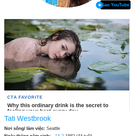
Sao YouTube
Tati Westbrook
Nơi sống/ làm việc:
Seattle
Ngày tháng năm sinh:
14-2
-1982 (44 tuổi)