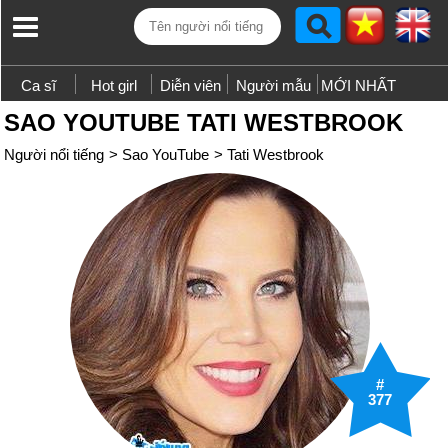
Ca sĩ
Hot girl
Diễn viên
Người mẫu
MỚI NHẤT
SAO YOUTUBE TATI WESTBROOK
Người nổi tiếng
>
Sao YouTube
>
Tati Westbrook
#
377