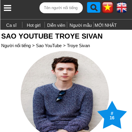
Ca sĩ
Hot girl
Diễn viên
Người mẫu
MỚI NHẤT
SAO YOUTUBE TROYE SIVAN
Người nổi tiếng
>
Sao YouTube
>
Troye Sivan
#
16