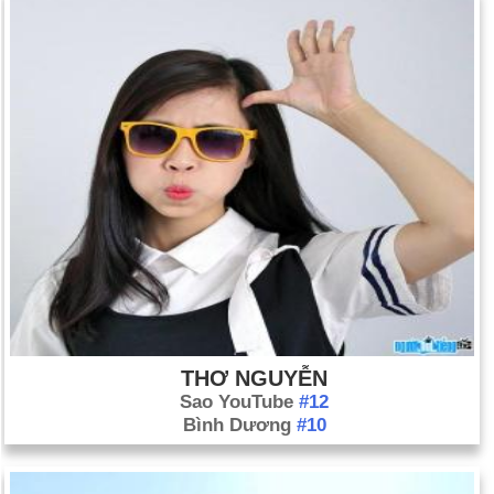
Montgolfier lần đầu tiên bay trên khinh khí cầu do họ phát minh
thành công.
Ngày 5-6 năm 1884:
Anh hùng Nội chiến, Tướng William T.
Sherman đã từ chối đề cử tổng thống của Đảng Cộng hòa với
lời nói, "Tôi sẽ không chấp nhận nếu được đề cử và sẽ không
phục vụ nếu được bầu."
Ngày 5-6 năm 1933:
Hoa Kỳ đã đi ra khỏi tiêu chuẩn vàng.
Ngày 5-6 năm 1947:
Thượng nghị sĩ George Marshall đề xuất
một kế hoạch (Kế hoạch Marshall) để giúp Châu Âu phục hồi
tài chính sau những ảnh hưởng của Thế chiến thứ hai.
Ngày 5-6 năm 1967:
Cuộc Chiến tranh Sáu ngày Ả Rập-Israel
bắt đầu.
Ngày 5-6 năm 1968:
Thượng nghị sĩ Robert F. Kennedy bị một
THƠ NGUYỄN
sát thủ bắn chết vào ngày hôm sau.
Sao YouTube
#12
Ngày 5-6 năm 1981:
Trung tâm Kiểm soát Dịch bệnh đã công
Bình Dương
#10
bố báo cáo đầu tiên về căn bệnh mà sau này được gọi là
AIDS.