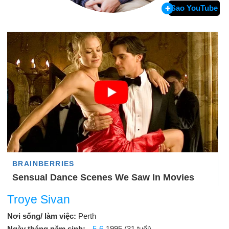
Sao YouTube
Troye Sivan
Nơi sống/ làm việc:
Perth
Ngày tháng năm sinh:
5-6
-1995 (31 tuổi)