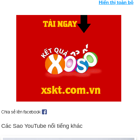
Hiển thị toàn bộ
phái Aum Shinrikyo ("Chân lý tối cao") (ngày 20 tháng 3). Bối
cảnh: Khủng bố quốc tế
Số người chết là 2.000 trong vụ thảm sát ở Rwanda (ngày 22
tháng 4).
Giao tranh leo thang ở Bosnia và Croatia (ngày 1 tháng 5).
Các bên tham chiến đồng ý về việc ngừng bắn (ngày 5 tháng
10); ký hiệp ước hòa bình (ngày 14 tháng 12).
Pháp cho nổ thiết bị hạt nhân ở Thái Bình Dương; các cuộc
biểu tình rộng rãi xảy ra sau đó (ngày 5 tháng 9). Bối cảnh: vũ
khí hạt nhân
Người Israel và người Palestine đồng ý về việc chuyển Bờ
Tây cho người Ả Rập (ngày 24 tháng 9). Thủ tướng Israel
Yitzhak Rabin bị kẻ cực đoan Do Thái giết chết tại cuộc mít
tinh vì hòa bình (ngày 4 tháng 11).
Ngày sinh Troye Sivan (5-6) trong lịch sử
Các Sao YouTube nổi tiếng khác
Ngày 5-6 năm 1783:
Nhà phát minh Joseph và Jacques