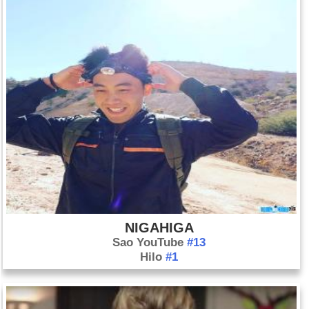
Ngày 5-6 năm 2002:
Elizabeth Smart bị bắt cóc khỏi ngôi nhà
ở Thành phố Salt Lake của cô.
Ngày 5-6 năm 2004:
Cựu tổng thống Ronald Reagan qua đời.
Ngày 5-6 năm 2013:
Tờ Guardian của Anh đã đăng bài đầu
tiên trong số nhiều câu chuyện dựa trên những rò rỉ của
Edward Snowden về các hoạt động giám sát tuyệt mật của Cơ
quan An ninh Quốc gia.
NIGAHIGA
Sao YouTube
#13
Hilo
#1