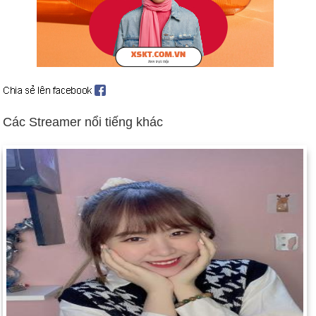
không phía nam của Iraq (từ ngày 2 đến ngày 3 tháng 9).
Các thủ lĩnh phiến quân Taliban chiếm thủ đô Kabul của
Afghanistan (ngày 27 tháng 9).
Bạo lực sắc tộc bùng phát tại các trại tị nạn ở Zairia (ngày 13
tháng 10); Clinton phê duyệt kế hoạch cho sứ mệnh cứu trợ
do LHQ hậu thuẫn cho 1,2 triệu người tị nạn Hutu đang chết
đói ở miền đông Zaire (ngày 13 tháng 11). Hàng trăm nghìn
Các Streamer nổi tiếng khác
người quay trở lại Rwanda (từ ngày 15 đến ngày 18 tháng 11).
Ngày sinh Htc Gaming (3-6) trong lịch sử
Ngày 3-6 năm 1861:
Chính trị gia Stephen Douglas qua đời tại
Chicago, Illinois, Hoa Kỳ
Ngày 3-6 năm 1937:
Công tước của Windsor (trước đây là
Edward VIII) kết hôn với Wallis Simpson.
Ngày 3-6 năm 1965:
Thiếu tá Edward White trở thành phi hành
gia Hoa Kỳ đầu tiên đi bộ trong không gian, trong sứ mệnh
Gemini 4.
Ngày 3-6 năm 1979:
Vụ tràn dầu tồi tệ nhất thế giới xảy ra khi