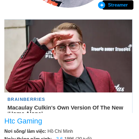
Streamer
Htc Gaming
Nơi sống/ làm việc:
Hồ Chí Minh
Ngày tháng năm sinh:
3-6
-1996 (30 tuổi)