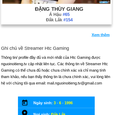
ĐẶNG THÙY GIANG
Á Hậu
#65
Đắk Lắk
#154
Xem thêm
Ghi chú về Streamer Htc Gaming
Thông tin/ profile đầy đủ và mới nhất của Htc Gaming được
nguoinoitieng.tv cập nhật liên tục. Các thông tin về Streamer Htc
Gaming có thể chưa đủ hoặc chưa chính xác và chỉ mang tính
tham khảo, nếu bạn thấy thông tin là chưa chính xác, vui lòng liên
hệ với chúng tôi qua email: mail.nguoinoitieng.tv@gmail.com
Ngày sinh:
3
-
6
-
1996
Nơi sinh:
Đắk Lắk