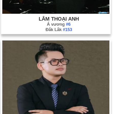
LÂM THOẠI ANH
Á vương
#6
Đắk Lắk
#153