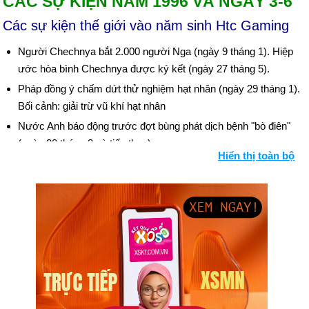
CÁC SỰ KIỆN NĂM 1996 VÀ NGÀY 3-6
Các sự kiện thế giới vào năm sinh Htc Gaming
Người Chechnya bắt 2.000 người Nga (ngày 9 tháng 1). Hiệp
ước hòa bình Chechnya được ký kết (ngày 27 tháng 5).
Pháp đồng ý chấm dứt thử nghiệm hạt nhân (ngày 29 tháng 1).
Bối cảnh: giải trừ vũ khí hạt nhân
Nước Anh báo động trước đợt bùng phát dịch bệnh "bò điên"
(ngày 20 tháng 3 và tiếp theo).
Hiển thị toàn bộ
Tòa án Liên hợp quốc buộc tội người Hồi giáo Bosnia và người
Croatia (ngày 22 tháng 3). Các quốc gia cam kết viện trợ 1,23
tỷ USD để tái thiết Bosnia (ngày 22 tháng 4).
Nam Phi có hiến pháp mới (ngày 8 tháng 5).
Israel bầu Benjamin Netanyahu làm thủ tướng (ngày 31 tháng
5).
Người Iraq tấn công vào vùng đất của người Kurd (ngày 31
tháng 8); sau khi cảnh báo, Hoa Kỳ tấn công các tuyến phòng