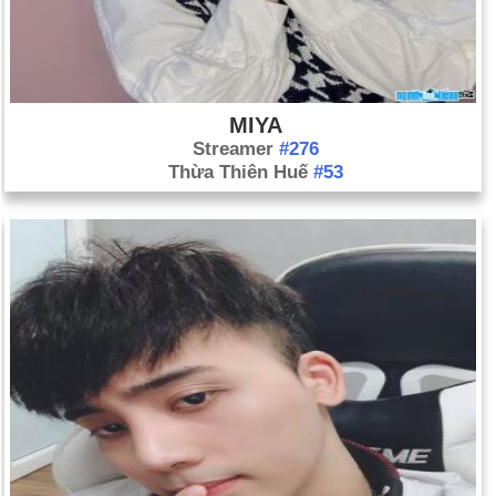
một giếng dầu thăm dò, Ixtoc 1, bị nổ, làm tràn hơn 140 triệu
gallon dầu xuống Vịnh Campeche ngoài khơi bờ biển Mexico.
Ngày 3-6 năm 1989:
Iran 'r, Khomeini Deed.
MIYA
Streamer
#276
Thừa Thiên Huế
#53