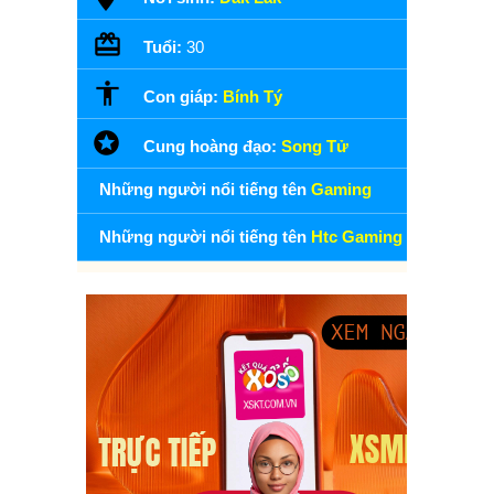
Tuổi:
30
Con giáp:
Bính Tý
Cung hoàng đạo:
Song Tử
Những người nổi tiếng tên
Gaming
Những người nổi tiếng tên
Htc Gaming