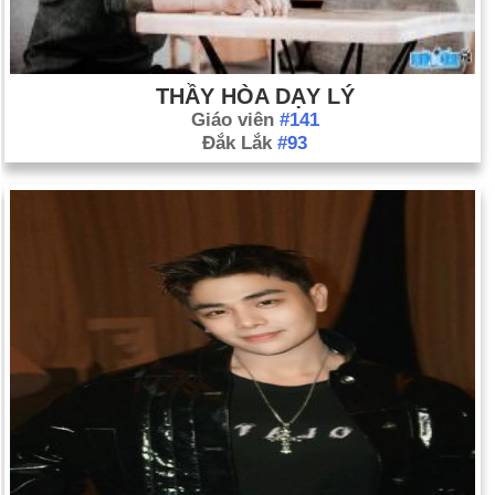
THẦY HÒA DẠY LÝ
Giáo viên
#141
Đắk Lắk
#93