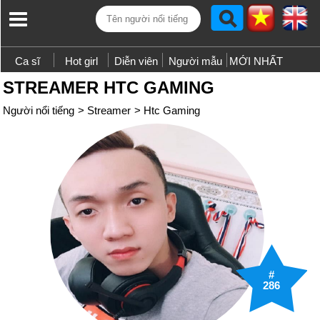
Ca sĩ
Hot girl
Diễn viên
Người mẫu
MỚI NHẤT
STREAMER HTC GAMING
Người nổi tiếng
>
Streamer
>
Htc Gaming
#
286