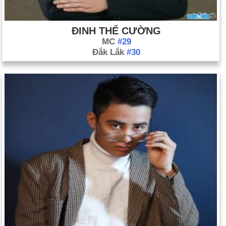
ĐINH THẾ CƯỜNG
MC
#29
Đắk Lắk
#30