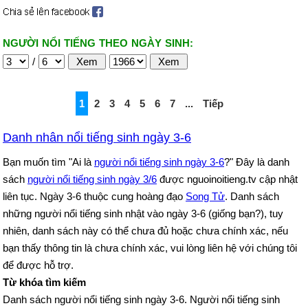
NGƯỜI NỔI TIẾNG THEO NGÀY SINH:
/
1
2
3
4
5
6
7
...
Tiếp
Danh nhân nổi tiếng sinh ngày 3-6
Bạn muốn tìm "Ai là
người nổi tiếng sinh ngày 3-6
?" Đây là danh
sách
người nổi tiếng sinh ngày 3/6
được nguoinoitieng.tv cập nhật
liên tục. Ngày 3-6 thuộc cung hoàng đạo
Song Tử
. Danh sách
những người nổi tiếng sinh nhật vào ngày 3-6 (giống bạn?), tuy
nhiên, danh sách này có thể chưa đủ hoặc chưa chính xác, nếu
bạn thấy thông tin là chưa chính xác, vui lòng liên hệ với chúng tôi
để được hỗ trợ.
Từ khóa tìm kiếm
Danh sách người nổi tiếng sinh ngày 3-6. Người nổi tiếng sinh