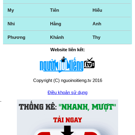
My
Tiên
Hiếu
Nhi
Hằng
Anh
Phương
Khánh
Thy
Website liên kết:
Copyright (C) nguoinoitieng.tv 2016
Điều khoản sử dụng
Chính sách quyền riêng tư