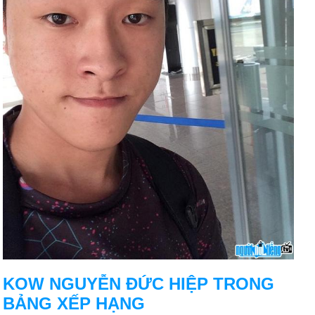
KOW NGUYỄN ĐỨC HIỆP TRONG
BẢNG XẾP HẠNG