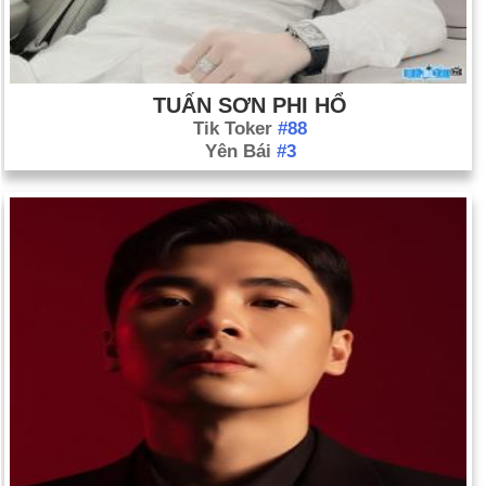
TUẤN SƠN PHI HỔ
Tik Toker
#88
Yên Bái
#3