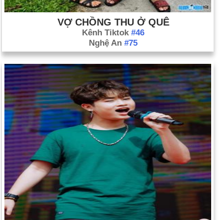
VỢ CHỒNG THU Ở QUÊ
Kênh Tiktok
#46
Nghệ An
#75