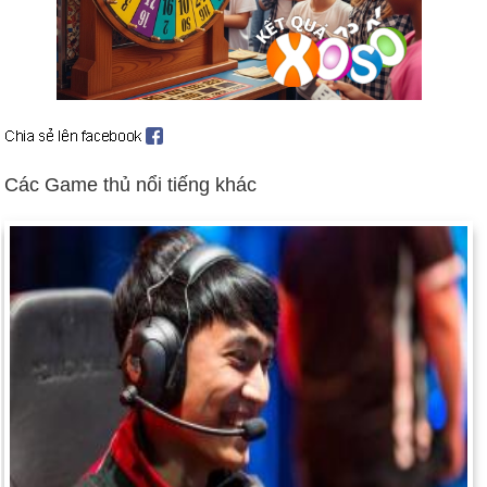
Hoa Kỳ cử lực lượng đến Vịnh Ba Tư (ngày 7 tháng 10).
Người Nga tấn công Cộng hòa Chechnya ly khai (ngày 11
tháng 12 và tiếp theo).
Ngày sinh Kow Nguyễn Đức Hiệp (3-6) trong lịch
sử
Các Game thủ nổi tiếng khác
Ngày 3-6 năm 1861:
Chính trị gia Stephen Douglas qua đời tại
Chicago, Illinois, Hoa Kỳ
Ngày 3-6 năm 1937:
Công tước của Windsor (trước đây là
Edward VIII) kết hôn với Wallis Simpson.
Ngày 3-6 năm 1965:
Thiếu tá Edward White trở thành phi hành
gia Hoa Kỳ đầu tiên đi bộ trong không gian, trong sứ mệnh
Gemini 4.
Ngày 3-6 năm 1979:
Vụ tràn dầu tồi tệ nhất thế giới xảy ra khi
một giếng dầu thăm dò, Ixtoc 1, bị nổ, làm tràn hơn 140 triệu
gallon dầu xuống Vịnh Campeche ngoài khơi bờ biển Mexico.
Ngày 3-6 năm 1989:
Iran 'r, Khomeini Deed.