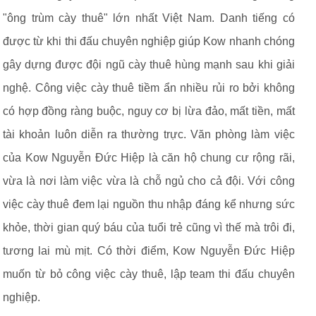
"ông trùm cày thuê" lớn nhất Việt Nam. Danh tiếng có
được từ khi thi đấu chuyên nghiệp giúp Kow nhanh chóng
gây dựng được đội ngũ cày thuê hùng mạnh sau khi giải
nghệ. Công việc cày thuê tiềm ẩn nhiều rủi ro bởi không
có hợp đồng ràng buộc, nguy cơ bị lừa đảo, mất tiền, mất
tài khoản luôn diễn ra thường trực. Văn phòng làm việc
của Kow Nguyễn Đức Hiệp là căn hộ chung cư rộng rãi,
vừa là nơi làm việc vừa là chỗ ngủ cho cả đội. Với công
việc cày thuê đem lại nguồn thu nhập đáng kể nhưng sức
khỏe, thời gian quý báu của tuổi trẻ cũng vì thế mà trôi đi,
tương lai mù mịt. Có thời điểm, Kow Nguyễn Đức Hiệp
muốn từ bỏ công việc cày thuê, lập team thi đấu chuyên
nghiệp.