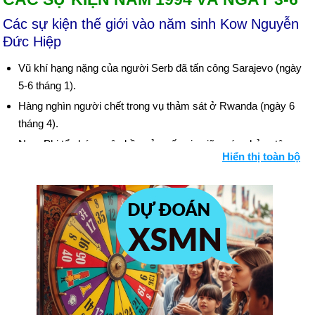
Các sự kiện thế giới vào năm sinh Kow Nguyễn
Đức Hiệp
Vũ khí hạng nặng của người Serb đã tấn công Sarajevo (ngày
5-6 tháng 1).
Hàng nghìn người chết trong vụ thảm sát ở Rwanda (ngày 6
tháng 4).
Nam Phi tổ chức cuộc bầu cử quốc gia giữa các chủng tộc
Hiển thị toàn bộ
đầu tiên (ngày 29 tháng 4); Nelson Mandela được bầu làm
Tổng thống.
Israel ký hiệp ước với người Palestine (ngày 4 tháng 5), hiệp
ước hòa bình với Jordan (ngày 17 tháng 10).
IRA tuyên bố ngừng bắn ở Bắc Ireland (ngày 31 tháng 8).
Những người theo đạo Tin lành Ulster tuyên bố ngừng bắn
(ngày 13 tháng 10).
Aristide trở lại Haiti (ngày 4 tháng 10), thành lập Chính phủ với
Thủ tướng và Nội các đầy đủ (ngày 9 tháng 11).