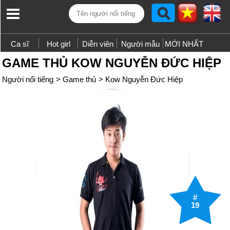
Ca sĩ
Hot girl
Diễn viên
Người mẫu
MỚI NHẤT
GAME THỦ KOW NGUYỄN ĐỨC HIỆP
Người nổi tiếng
>
Game thủ
>
Kow Nguyễn Đức Hiệp
#
19