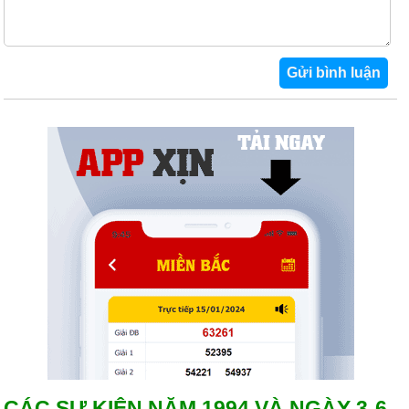
CÁC SỰ KIỆN NĂM 1994 VÀ NGÀY 3-6