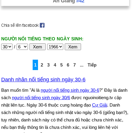
An Giang
#42
NGƯỜI NỔI TIẾNG THEO NGÀY SINH:
/
1
2
3
4
5
6
7
...
Tiếp
Danh nhân nổi tiếng sinh ngày 30-6
Bạn muốn tìm "Ai là
người nổi tiếng sinh ngày 30-6
?" Đây là danh
sách
người nổi tiếng sinh ngày 30/6
được nguoinoitieng.tv cập
nhật liên tục. Ngày 30-6 thuộc cung hoàng đạo
Cự Giải
. Danh
sách những người nổi tiếng sinh nhật vào ngày 30-6 (giống bạn?),
tuy nhiên, danh sách này có thể chưa đủ hoặc chưa chính xác,
nếu bạn thấy thông tin là chưa chính xác, vui lòng liên hệ với