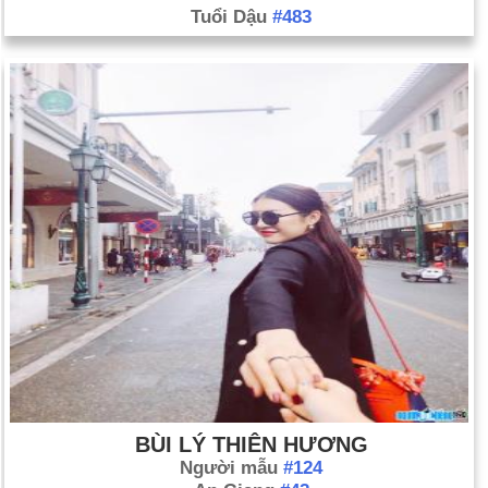
Tuổi Dậu
#483
BÙI LÝ THIÊN HƯƠNG
Người mẫu
#124