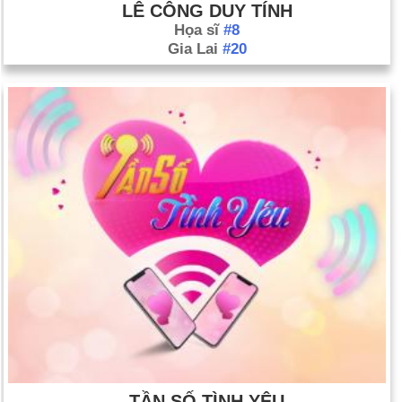
LÊ CÔNG DUY TÍNH
Họa sĩ
#8
Gia Lai
#20
TẦN SỐ TÌNH YÊU