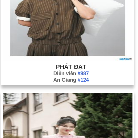
PHÁT ĐẠT
Diễn viên
#887
An Giang
#124