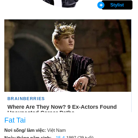
Stylist
Fat Tai
Nơi sống/ làm việc:
Việt Nam
Ngày tháng năm sinh:
15-4
-1997 (29 tuổi)