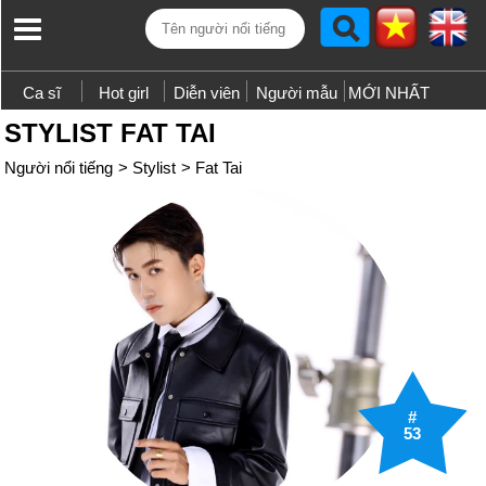
Ca sĩ
Hot girl
Diễn viên
Người mẫu
MỚI NHẤT
STYLIST FAT TAI
Người nổi tiếng
>
Stylist
>
Fat Tai
#
53