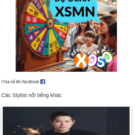
Hồng Kông trở lại chế độ cai trị của Trung Quốc (ngày 30
tháng 6).
Khmer Đỏ tổ chức phiên tòa xét xử thủ lĩnh lâu năm Pol Pot
(ngày 25 tháng 7).
Gói thanh toán đầu tiên của Thụy Sĩ cho các nạn nhân
Holocaust (ngày 17 tháng 9).
Liên minh Châu Âu có kế hoạch kết nạp sáu quốc gia (ngày 13
tháng 12).
Ngày sinh Fat Tai (15-4) trong lịch sử
Ngày 15-4 năm 1755:
Nhà văn Samuel Johnson đã xuất bản
cuốn sách Từ điển tiếng Anh của mình.
Ngày 15-4 năm 1817:
Nhà giáo Thomas Hopkins Gallaudet đã
Các Stylist nổi tiếng khác
mở trường học miễn phí đầu tiên của Mỹ cho người khiếm
thính ở Hartford, Conn.
Ngày 15-4 năm 1861:
Để đối phó với cuộc tấn công vào Pháo
đài Sumter ba ngày trước đó, Tổng thống Abraham Lincoln
tuyên bố tình trạng nổi dậy và kêu gọi quân đội Liên minh.