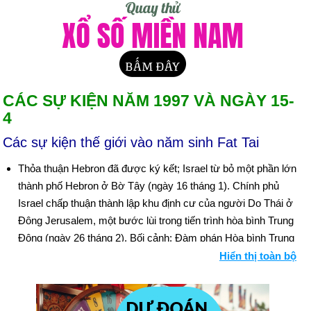
CÁC SỰ KIỆN NĂM 1997 VÀ NGÀY 15-
4
Các sự kiện thế giới vào năm sinh Fat Tai
Thỏa thuận Hebron đã được ký kết; Israel từ bỏ một phần lớn
thành phố Hebron ở Bờ Tây (ngày 16 tháng 1). Chính phủ
Israel chấp thuận thành lập khu định cư của người Do Thái ở
Đông Jerusalem, một bước lùi trong tiến trình hòa bình Trung
Đông (ngày 26 tháng 2). Bối cảnh: Đàm phán Hòa bình Trung
Đông
Hiển thị toàn bộ
Hoa Kỳ, Vương quốc Anh và Pháp đồng ý đóng băng chiến lợi
phẩm vàng của Đức Quốc xã (ngày 3 tháng 2).