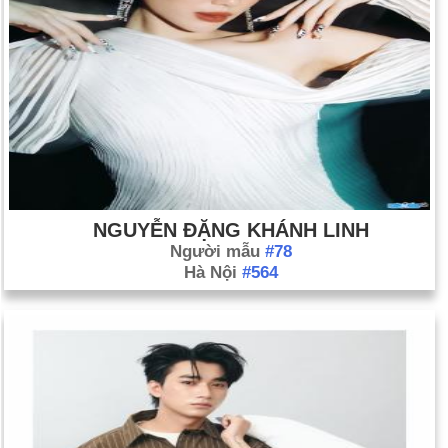
NGUYỄN ĐẶNG KHÁNH LINH
Người mẫu
#78
Hà Nội
#564