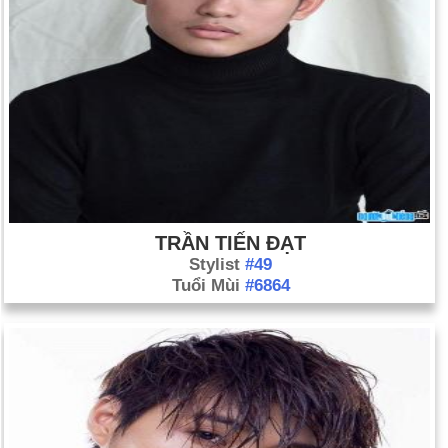
Ngày 15-4 năm 2013:
Hai quả bom đã phát nổ tại cuộc thi
Marathon Boston ở Boston, Massachusetts, khiến 3 người
thiệt mạng và ít nhất 170 người khác bị thương.
Ngày 15-4 năm 2019:
Vào lúc 18 giờ 40 phút, một đám cháy
lớn đã bùng phát trên mái nhà Nhà thờ Đức Bà Paris ở Paris,
Pháp, gây thiệt hại nặng nề cho nhà thờ.
TRẦN TIẾN ĐẠT
Stylist
#49
Tuổi Mùi
#6864