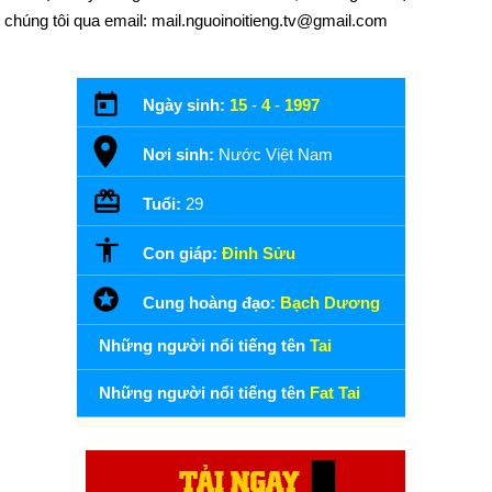
chúng tôi qua email: mail.nguoinoitieng.tv@gmail.com
Ngày sinh:
15
-
4
-
1997
Nơi sinh:
Nước Việt Nam
Tuổi:
29
Con giáp:
Đinh Sửu
Cung hoàng đạo:
Bạch Dương
Những người nổi tiếng tên
Tai
Những người nổi tiếng tên
Fat Tai