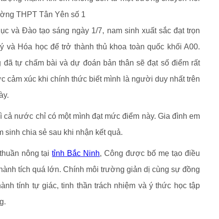
rường THPT Tân Yên số 1
ục và Đào tạo sáng ngày 1/7, nam sinh xuất sắc đạt trọn
ý và Hóa học để trở thành thủ khoa toàn quốc khối A00.
g đã tự chấm bài và dự đoán bản thân sẽ đạt số điểm rất
 cảm xúc khi chính thức biết mình là người duy nhất trên
ày.
vì cả nước chỉ có một mình đạt mức điểm này. Gia đình em
 sinh chia sẻ sau khi nhận kết quả.
 thuần nông tại
tỉnh Bắc Ninh
, Công được bố mẹ tạo điều
hành tích quá lớn. Chính môi trường giản dị cùng sự đồng
nh tính tự giác, tinh thần trách nhiệm và ý thức học tập
g.