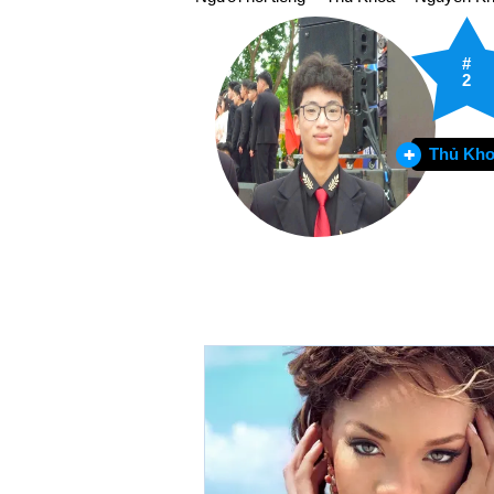
#
2
Thủ Kh