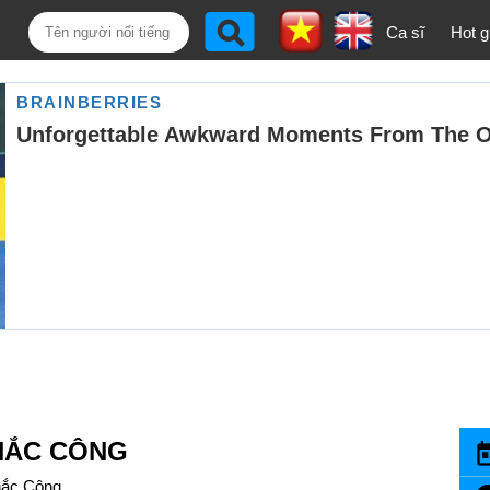
Ca sĩ
Hot gi
HẮC CÔNG
ắc Công