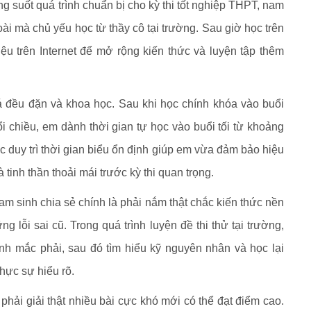
ng suốt quá trình chuẩn bị cho kỳ thi tốt nghiệp THPT, nam
i mà chủ yếu học từ thầy cô tại trường. Sau giờ học trên
iệu trên Internet để mở rộng kiến thức và luyện tập thêm
há đều đặn và khoa học. Sau khi học chính khóa vào buổi
i chiều, em dành thời gian tự học vào buổi tối từ khoảng
c duy trì thời gian biểu ổn định giúp em vừa đảm bảo hiệu
tinh thần thoải mái trước kỳ thi quan trọng.
am sinh chia sẻ chính là phải nắm thật chắc kiến thức nền
ng lỗi sai cũ. Trong quá trình luyện đề thi thử tại trường,
ình mắc phải, sau đó tìm hiểu kỹ nguyên nhân và học lại
thực sự hiểu rõ.
phải giải thật nhiều bài cực khó mới có thể đạt điểm cao.