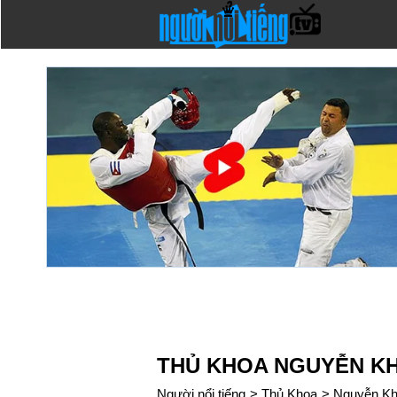
THỦ KHOA NGUYỄN K
Người nổi tiếng
>
Thủ Khoa
>
Nguyễn Kh