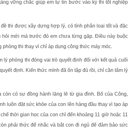
tảng vững chắc giúp em tự tin bước vào kỳ thi tốt nghiệp
ề thi được xây dựng hợp lý, có tính phân loại tốt và đặc
âu hỏi mới mà trước đó em chưa từng gặp. Điều này buộc
ong phòng thi thay vì chỉ áp dụng công thức máy móc.
 lý phòng thi đóng vai trò quyết định đối với kết quả cuối
tố quyết định. Kiến thức mình đã ôn tập đủ rồi, chỉ cần tâm lý
a còn có sự đồng hành lặng lẽ từ gia đình. Bố của Công,
nh luôn đặt sức khỏe của con lên hàng đầu thay vì tạo áp
chế thời gian học của con chỉ đến khoảng 11 giờ hoặc 11
còn phải thức để nhắc và bắt con đi ngủ để đảm bảo sức