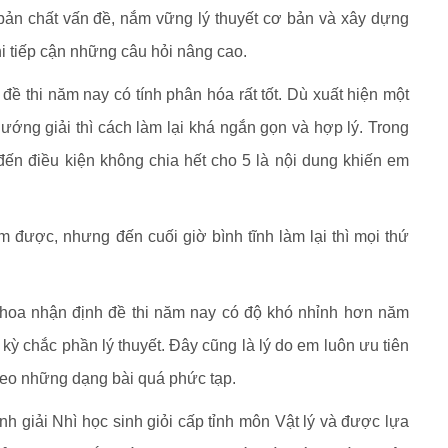
 bản chất vấn đề, nắm vững lý thuyết cơ bản và xây dựng
i tiếp cận những câu hỏi nâng cao.
ề thi năm nay có tính phân hóa rất tốt. Dù xuất hiện một
ớng giải thì cách làm lại khá ngắn gọn và hợp lý. Trong
 đến điều kiện không chia hết cho 5 là nội dung khiến em
 được, nhưng đến cuối giờ bình tĩnh làm lại thì mọi thứ
khoa nhận định đề thi năm nay có độ khó nhỉnh hơn năm
 kỳ chắc phần lý thuyết. Đây cũng là lý do em luôn ưu tiên
theo những dạng bài quá phức tạp.
h giải Nhì học sinh giỏi cấp tỉnh môn Vật lý và được lựa