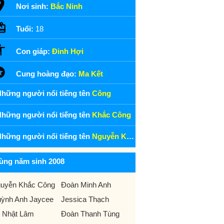
Nơi sinh:
Bắc Ninh
Tuổi:
18
Con giáp:
Đinh Hợi
Cung hoàng đạo:
Ma Kết
hững người nổi tiếng tên
Công
hững người nổi tiếng tên
Khắc Công
hững người nổi tiếng tên
Nguyễn Khắc Công
ùng năm sinh 2008
uyễn Khắc Công
Đoàn Minh Anh
ỳnh Anh Jaycee
Jessica Thạch
 Nhật Lâm
Đoàn Thanh Tùng