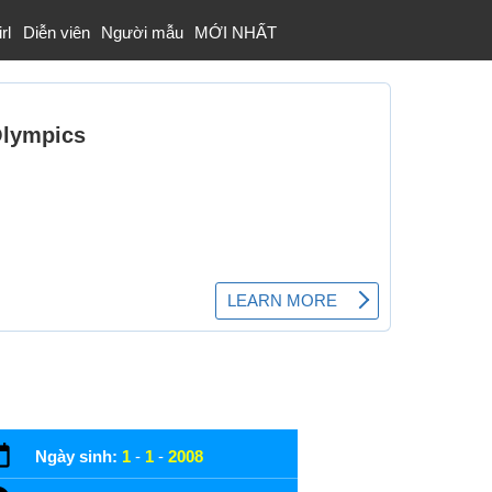
rl
Diễn viên
Người mẫu
MỚI NHẤT
Ngày sinh:
1
-
1
-
2008