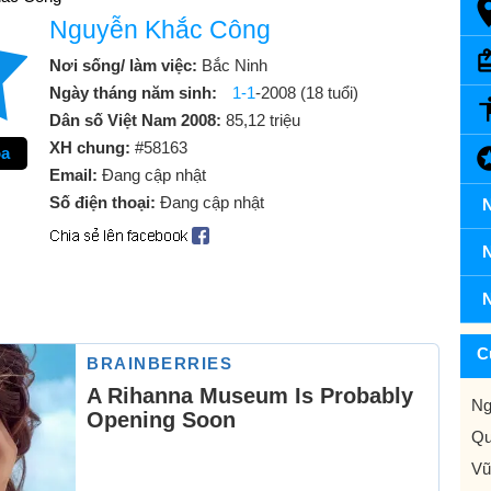
Nguyễn Khắc Công
Nơi sống/ làm việc:
Bắc Ninh
Ngày tháng năm sinh:
1-1
-2008 (18 tuổi)
Dân số Việt Nam 2008:
85,12 triệu
XH chung:
#58163
oa
Email:
Đang cập nhật
Số điện thoại:
Đang cập nhật
N
N
N
C
Ng
Qu
Vũ