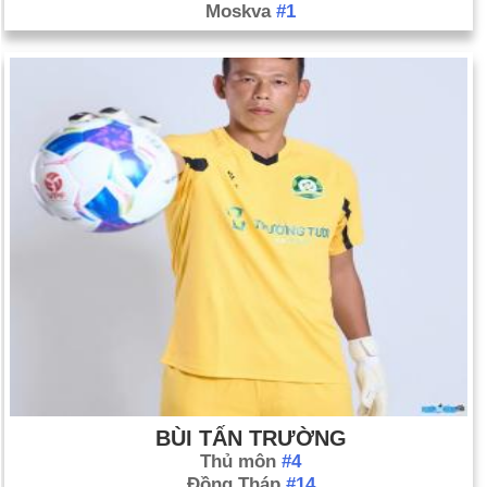
Moskva
#1
BÙI TẤN TRƯỜNG
Thủ môn
#4
Đồng Tháp
#14