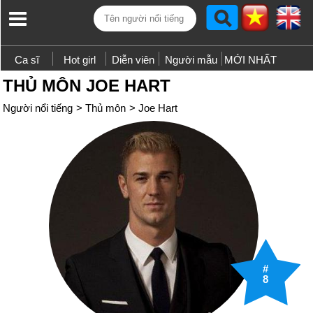
Ca sĩ
Hot girl
Diễn viên
Người mẫu
MỚI NHẤT
THỦ MÔN JOE HART
Người nổi tiếng
>
Thủ môn
>
Joe Hart
#
8