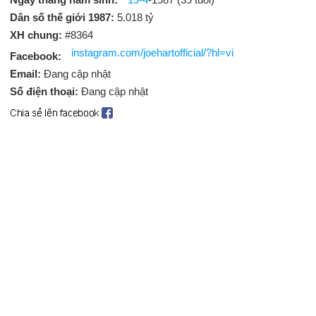
Dân số thế giới 1987:
5.018 tỷ
XH chung:
#8364
instagram.com/joehartofficial/?hl=vi
Facebook:
Email:
Đang cập nhật
Số điện thoại:
Đang cập nhật