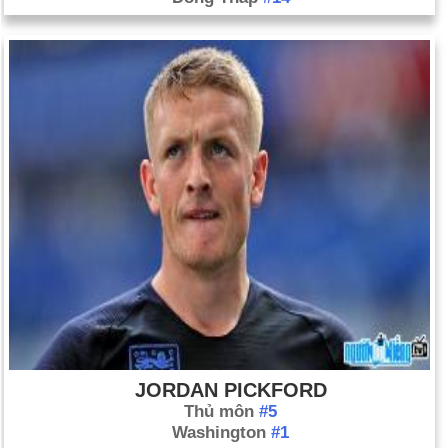
JORDAN PICKFORD
Thủ môn
#5
Washington
#1