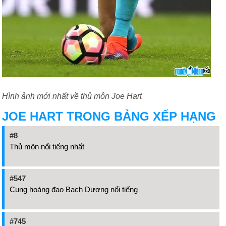
Hình ảnh mới nhất về thủ môn Joe Hart
JOE HART TRONG BẢNG XẾP HẠNG
#8
Thủ môn nổi tiếng nhất
#547
Cung hoàng đạo Bạch Dương nổi tiếng
#745