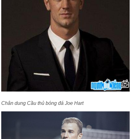
Chân dung Cầu thủ bóng đá Joe Hart