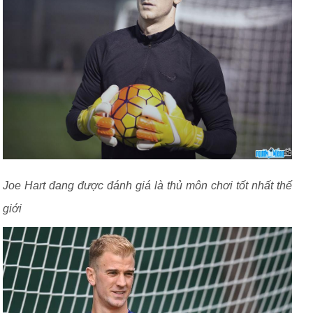
Joe Hart đang được đánh giá là thủ môn chơi tốt nhất thế
giới