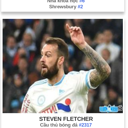
Nhà khoa học
#6
Shrewsbury
#2
STEVEN FLETCHER
Cầu thủ bóng đá
#2317