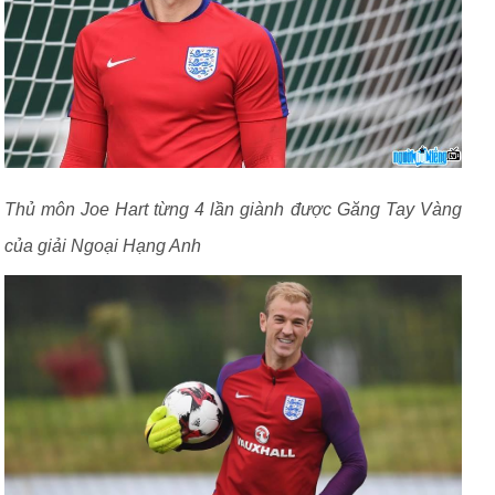
Thủ môn Joe Hart từng 4 lần giành được Găng Tay Vàng
của giải Ngoại Hạng Anh