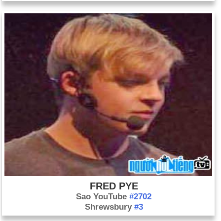
FRED PYE
Sao YouTube
#2702
Shrewsbury
#3