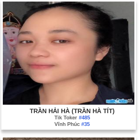
TRẦN HẢI HÀ (TRẦN HÀ TÍT)
Tik Toker
#485
Vĩnh Phúc
#35