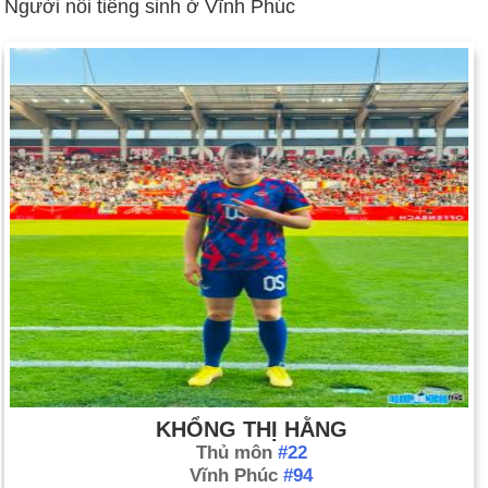
Người nổi tiếng sinh ở Vĩnh Phúc
KHỔNG THỊ HẰNG
Thủ môn
#22
Vĩnh Phúc
#94