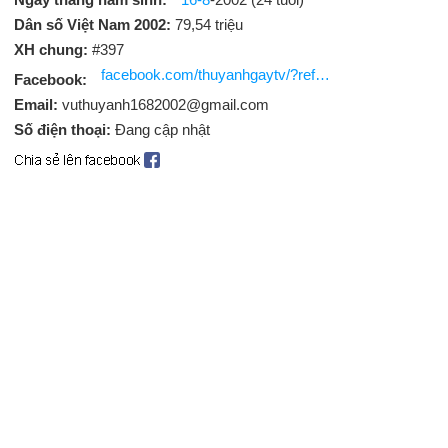
Dân số Việt Nam 2002:
79,54 triệu
XH chung:
#397
facebook.com/thuyanhgaytv/?ref=page_internal
Facebook:
Email:
vuthuyanh1682002@gmail.com
Số điện thoại:
Đang cập nhật