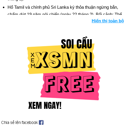
Hổ Tamil và chính phủ Sri Lanka ký thỏa thuận ngừng bắn,
chấm dứt 19 năm nội chiến (ngày 22 tháng 2). Bối cảnh: Thế
Hiển thị toàn bộ
giới được đánh giá
Bạo lực Ấn Độ giáo-Hồi giáo tồi tệ nhất trong một thập kỷ đã
làm rung chuyển bang Gujarat sau khi một đám đông Hồi giáo
phóng hỏa đánh bom một đoàn tàu, giết chết các nhà hoạt
động Ấn Độ giáo. Những người theo đạo Hindu đã trả đũa, và
hơn 1.000 người đã chết trong cuộc đổ máu (ngày 27 tháng 2
và tiếp theo). Bối cảnh: Thế giới được đánh giá
Hoa Kỳ và quân đội Afghanistan phát động Chiến dịch
Anaconda chống lại các chiến binh al-Qaeda và Taliban còn lại
ở Afghanistan (ngày 2 tháng 3). Bối cảnh: Dòng thời gian của
Taliban và Afghanistan
Xe tăng và máy bay chiến đấu của Israel tấn công các thị trấn
Nablus, Jenin, Bethlehem và những thị trấn khác ở Bờ Tây để
đối phó với hàng loạt vụ tấn công liều chết của người Palestine
(29 tháng 3 đến 21 tháng 4). Trong ba tháng đầu năm 2002, 14