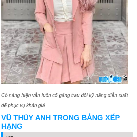
Cô nàng hiện vẫn luôn cố gắng trau dồi kỹ năng diễn xuất
để phục vụ khán giả
VŨ THÙY ANH TRONG BẢNG XẾP
HẠNG