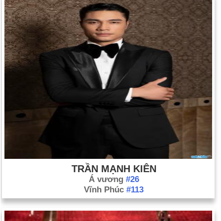
TRẦN MẠNH KIÊN
Á vương
#26
Vĩnh Phúc
#113