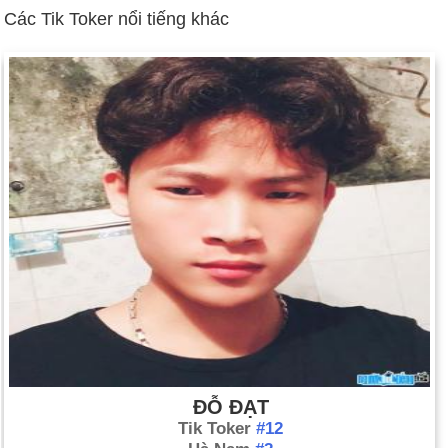
kẻ đánh bom liều chết giết chết hàng chục thường dân Israel
Các Tik Toker nổi tiếng khác
và hàng trăm người bị thương. Bối cảnh: Thế giới được đánh
giá
Tòa án Hình sự Quốc tế giành được sự phê chuẩn của Liên
hợp quốc; Hoa Kỳ từ chối phê chuẩn (ngày 11 tháng 4).
Tổng thống Venezuela Hugo Chavez bị lật đổ trong cuộc đảo
chính, sau đó được phục chức (ngày 12 tháng 4 năm 14).
Hoa Kỳ và Nga đạt được thỏa thuận vũ khí mang tính bước
ngoặt nhằm cắt giảm tới 2/3 kho vũ khí hạt nhân của cả hai
nước trong vòng 10 năm tới (ngày 13/5).
Đông Timor trở thành một quốc gia mới (ngày 20 tháng 5).
Đánh bom khủng bố ở Bali giết hàng trăm người (ngày 12
tháng 10).
Chính phủ đã đình chỉ ở Bắc Ireland để phản đối việc nghi ngờ
có đường dây gián điệp của IRA (ngày 14 tháng 10).
ĐỖ ĐẠT
Triều Tiên thừa nhận phát triển vũ khí hạt nhân bất chấp hiệp
Tik Toker
#12
ước (ngày 16 tháng 10).