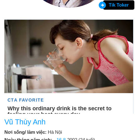
Tik Toker
Vũ Thùy Anh
Nơi sống/ làm việc:
Hà Nội
Ngày tháng năm sinh:
16-8
-2002 (24 tuổi)