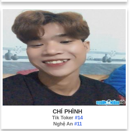
Ngày 16-8 năm 1829:
Cặp song sinh gốc Thái Lan, Eng và
Chang, đến Boston.
Ngày 16-8 năm 1948:
Huyền thoại bóng chày Babe Ruth qua
đời ở thành phố New York ở tuổi 53.
Ngày 16-8 năm 1960:
Cyprus, hòn đảo lớn thứ ba ở Địa Trung
Hải, đã trở thành một nước cộng hòa độc lập.
Ngày 16-8 năm 1962:
Algeria đã được kết nạp vào Liên đoàn
Ả Rập.
Ngày 16-8 năm 1977:
Elvis Presley qua đời tại Graceland,
nhà của ông, Memphis, Tenn., Vì suy tim ở tuổi 42.
Ngày 16-8 năm 2003:
Cựu độc tài người Uganda Idi Amin đã
chết.
CHÍ PHÌNH
Tik Toker
#14
Nghệ An
#11