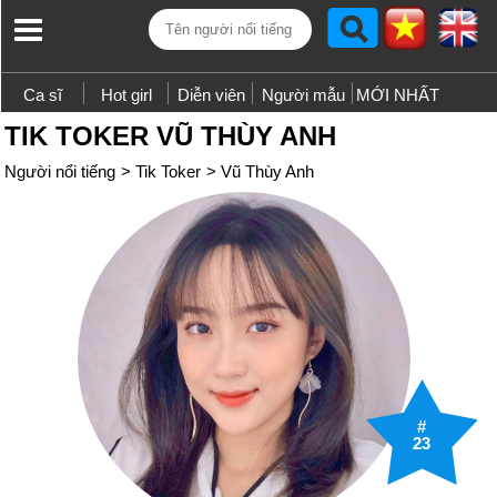
Ca sĩ
Hot girl
Diễn viên
Người mẫu
MỚI NHẤT
TIK TOKER VŨ THÙY ANH
Người nổi tiếng
>
Tik Toker
>
Vũ Thùy Anh
#
23