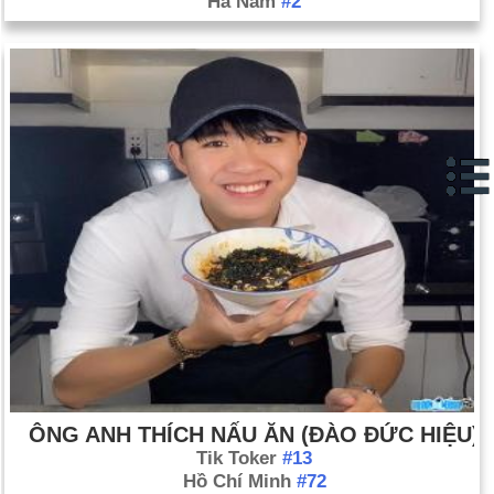
Hà Nam
#2
Phiến quân Chechnya bắt 763 con tin tại nhà hát ở Moscow
(ngày 23 tháng 10). Các nhà chức trách Nga đã thả một khí
gas vào nhà hát, giết chết 116 con tin và giải thoát những
người còn lại (ngày 26 tháng 10). Bối cảnh: Dòng thời gian
Chechnya
Giang Trạch Dân của Trung Quốc chính thức thôi giữ chức
tổng bí thư; Hồ Cẩm Đào được đặt tên là người kế nhiệm
(ngày 14 tháng 11).
Hội đồng Bảo an Liên Hợp Quốc thông qua nghị quyết nhất trí
kêu gọi Iraq giải giáp vũ khí nếu không sẽ phải đối mặt với
"hậu quả nghiêm trọng". (Ngày 8 tháng 11).
Các thanh tra vũ khí của Liên Hợp Quốc trở lại Iraq (ngày 18
tháng 11).
Ngày sinh Vũ Thùy Anh (16-8) trong lịch sử
ÔNG ANH THÍCH NẤU ĂN (ĐÀO ĐỨC HIỆU)
Ngày 16-8 năm 1777:
Lực lượng Mỹ đã giành chiến thắng
Tik Toker
#13
trong trận chiến Bennington, Vermont.
Hồ Chí Minh
#72