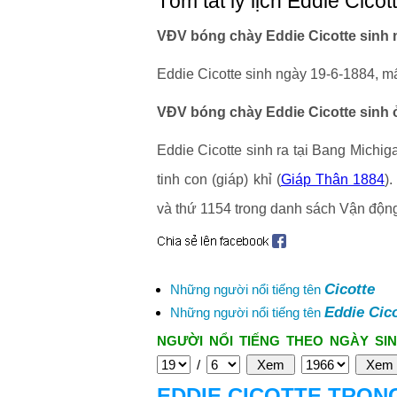
Tóm tắt lý lịch Eddie Cicot
VĐV bóng chày Eddie Cicotte sinh 
Eddie Cicotte sinh ngày 19-6-1884, mấ
VĐV bóng chày Eddie Cicotte sinh 
Eddie Cicotte sinh ra tại Bang Mich
tinh con (giáp) khỉ (
Giáp Thân 1884
)
và thứ 1154 trong danh sách Vận động
Cicotte
Những người nổi tiếng tên
Eddie Cic
Những người nổi tiếng tên
NGƯỜI NỔI TIẾNG THEO NGÀY SIN
/
EDDIE CICOTTE TRON