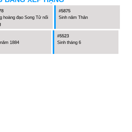
78
#5875
g hoàng đạo Song Tử nổi
Sinh năm Thân
g
#5523
 năm 1884
Sinh tháng 6