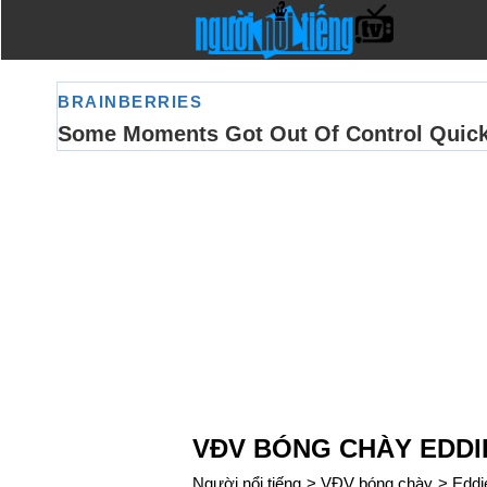
VĐV BÓNG CHÀY EDDI
Người nổi tiếng
>
VĐV bóng chày
>
Eddi