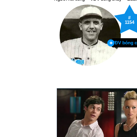
#
1154
VĐV bóng 