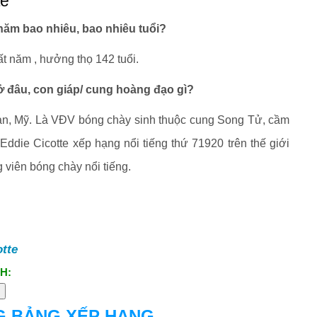
te
năm bao nhiêu, bao nhiêu tuổi?
t năm , hưởng thọ 142 tuổi.
ở đâu, con giáp/ cung hoàng đạo gì?
igan, Mỹ. Là VĐV bóng chày sinh thuộc cung Song Tử, cầm
. Eddie Cicotte xếp hạng nổi tiếng thứ 71920 trên thế giới
 viên bóng chày nổi tiếng.
otte
H:
G BẢNG XẾP HẠNG