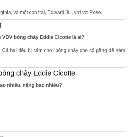
inia, và một con trai, Edward Jr. , với vợ Rose.
t
êu VĐV bóng chày Eddie Cicotte là ai?
. Cả hai đều bị cấm chơi bóng chày cho cố gắng để ném
óng chày Eddie Cicotte
ao nhiêu, nặng bao nhiêu?