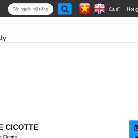
Ca sĩ
Hot gi
E CICOTTE
e Cicotte