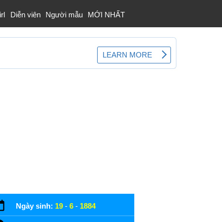
rl
Diễn viên
Người mẫu
MỚI NHẤT
Ngày sinh:
19
-
6
-
1884