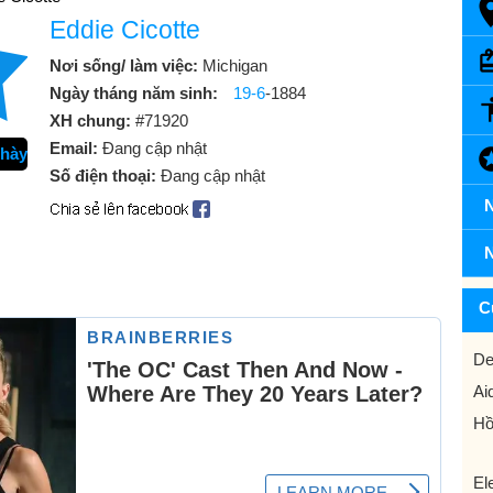
Eddie Cicotte
Nơi sống/ làm việc:
Michigan
Ngày tháng năm sinh:
19-6
-1884
XH chung:
#71920
Email:
Đang cập nhật
chày
Số điện thoại:
Đang cập nhật
N
N
C
De
Ai
Hồ
El