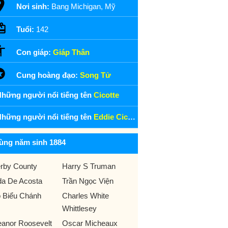
Nơi sinh:
Bang Michigan, Mỹ
Tuổi:
142
Con giáp:
Giáp Thân
Cung hoàng đạo:
Song Tử
hững người nổi tiếng tên
Cicotte
hững người nổi tiếng tên
Eddie Cicotte
ùng năm sinh 1884
rby County
Harry S Truman
da De Acosta
Trần Ngọc Viện
 Biểu Chánh
Charles White
Whittlesey
eanor Roosevelt
Oscar Micheaux