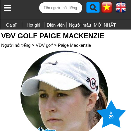
Ca sĩ
Hot girl
Diễn viên
Người mẫu
MỚI NHẤT
VĐV GOLF PAIGE MACKENZIE
Người nổi tiếng
>
VĐV golf
>
Paige Mackenzie
#
29