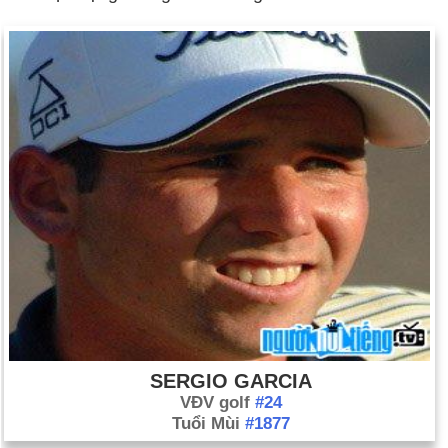
lập trực thuộc Quân đoàn Tín hiệu Quân đội Hoa Kỳ.
Ngày 8-2 năm 1904:
Chiến tranh Nga-Nhật bắt đầu khi quân
Nhật tiến hành một cuộc tấn công bất ngờ vào hạm đội Nga tại
cảng Arthur ở đông bắc Trung Quốc.
Ngày 8-2 năm 1915:
Sử thi gây tranh cãi của D. W. Griffith,
Sự ra đời của một dân tộc được công chiếu ở Los Angeles.
Ngày 8-2 năm 1924:
Buồng hơi ngạt lần đầu tiên được sử
dụng như một phương pháp hành quyết ở Hoa Kỳ. Gangster
Gee Jon bị xử tử tại nhà tù bang Nevada ở thành phố Carson.
Ngày 8-2 năm 1960:
Các phiên điều trần về payola (trả tiền
cho việc phát sóng phát sóng) đã mở tại Hạ viện Hoa Kỳ. Dick
Clark sẽ làm chứng vào tháng Tư.
Ngày 8-2 năm 1980:
Tổng thống Jimmy Carter tiết lộ kế hoạch
khôi phục đăng ký dự thảo dịch vụ có chọn lọc.
SERGIO GARCIA
VĐV golf
#24
Tuổi Mùi
#1877