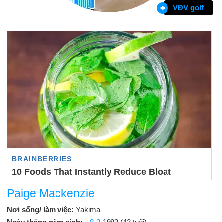
VĐV golf
Paige Mackenzie
Nơi sống/ làm việc:
Yakima
Ngày tháng năm sinh:
8-2
-1983 (43 tuổi)