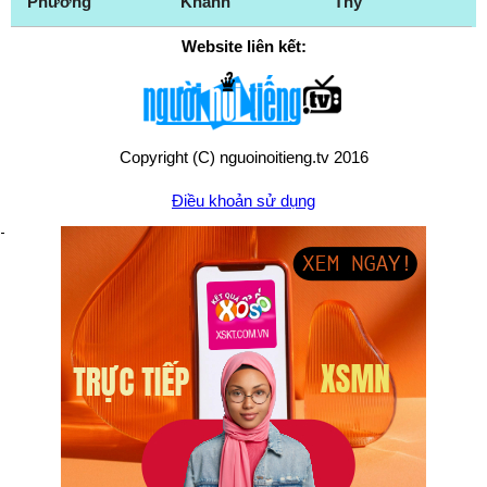
Phương
Khánh
Thy
Website liên kết:
Copyright (C) nguoinoitieng.tv 2016
Điều khoản sử dụng
Chính sách quyền riêng tư
Liên hệ:
mail.nguoinoitieng.tv@gmail.com