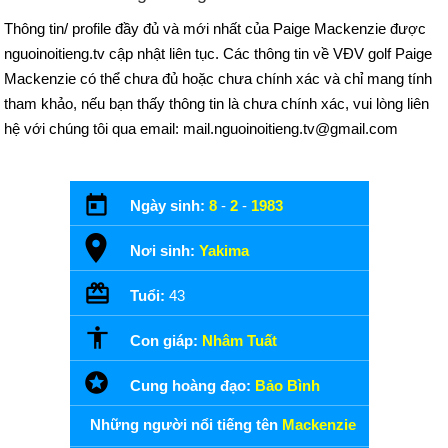
Thông tin/ profile đầy đủ và mới nhất của Paige Mackenzie được
nguoinoitieng.tv cập nhật liên tục. Các thông tin về VĐV golf Paige
Mackenzie có thể chưa đủ hoặc chưa chính xác và chỉ mang tính
tham khảo, nếu bạn thấy thông tin là chưa chính xác, vui lòng liên
hệ với chúng tôi qua email: mail.nguoinoitieng.tv@gmail.com
Ngày sinh:
8
-
2
-
1983
Nơi sinh:
Yakima
Tuổi:
43
Con giáp:
Nhâm Tuất
Cung hoàng đạo:
Bảo Bình
Những người nổi tiếng tên
Mackenzie