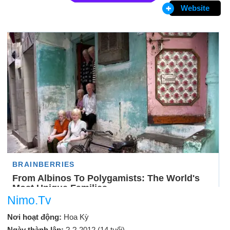
Website
Nimo.Tv
Nơi hoạt động:
Hoa Kỳ
Ngày thành lập:
?-?-2012 (14 tuổi)