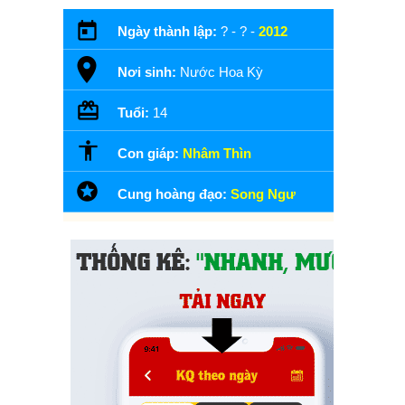
Ngày thành lập:
? - ? -
2012
Nơi sinh:
Nước Hoa Kỳ
Tuổi:
14
Con giáp:
Nhâm Thìn
Cung hoàng đạo:
Song Ngư