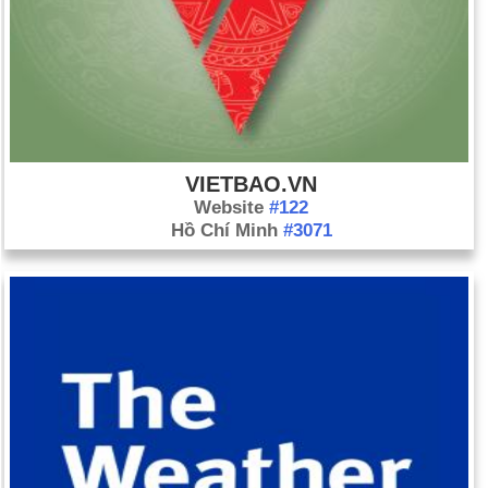
chủ mới, tuyên thệ nhậm chức thủ tướng.
Ngày 24 tháng 6: Các quan chức bầu cử Ai Cập tuyên bố
Mohamed Morsi, ứng cử viên của Tổ chức Anh em Hồi giáo,
là người chiến thắng trong cuộc bầu cử tổng thống. Ngày 22
tháng 11: Morsi tuyên bố một vụ cướp quyền lực trắng trợn khi
anh ta tuyên bố quyền lực đối với tòa án, do đó tòa án loại bỏ
bất kỳ kiểm tra nào về hành động của anh ta. Ông nói rằng
VIETBAO.VN
động thái này là cần thiết vì cơ quan tư pháp, bao gồm những
Website
#122
người được bổ nhiệm Hosni Mubarak, đang đe dọa đình chỉ
Hồ Chí Minh
#3071
quốc hội lập hiến trước khi cơ quan này hoàn thành nhiệm vụ
soạn thảo hiến pháp mới. Ngày 29 tháng 11: Trước nguy cơ bị
tòa án đình chỉ, quốc hội lập hiến đã vội vàng thông qua một
dự thảo văn kiện, văn bản này bị nhiều người chỉ trích là mơ
hồ, thiếu chiều sâu và độc đáo. Ngày 26 tháng 12: Tổng thống
Morsi ký hiến pháp mới thành luật. Cuộc trưng cầu dân ý
được thông qua trong hai vòng bỏ phiếu, vào ngày 14 tháng 12
và ngày 22 tháng 12. Khoảng 64% cử tri đã thông qua hiến
pháp, nhưng tỷ lệ cử tri đi bầu ở mức thấp - dưới 33%.