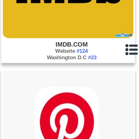
Tháng 10 7 Hugo Chávez được bầu làm tổng thống Venezuela
nhiệm kỳ thứ ba.
Tháng 10 9 Tại Pakistan, các thành viên Taliban bắn Malala
Yousafzai, 14 tuổi vào đầu và cổ. Vụ nổ súng xảy ra khi
Yousafzai đang trên đường về nhà trên một chiếc xe buýt chở
IMDB.COM
đầy trẻ em. Cô được nhắm đến vì sự thẳng thắn chống lại
Website
#124
Taliban và quyết tâm đi học.
Washington D.C
#23
Tháng 11 29: Đại hội đồng Liên hợp quốc nâng cấp địa vị của
Chính quyền Palestine từ quan sát viên hiện tại lên quốc gia
không phải là thành viên.
Tháng 12 12: Triều Tiên phóng thành công tên lửa vào quỹ đạo.
Vụ phóng cho thấy nước này đang tiến gần hơn tới việc phát
triển chuyên môn để chế tạo tên lửa đạn đạo xuyên lục địa.