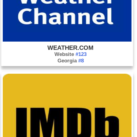
Ngày 7 tháng 7: Lần đầu tiên kể từ khi Đại tá Muammar
Qaddafi bị lật đổ, người dân Libya bỏ phiếu trong một cuộc bầu
cử quốc gia. Liên minh Lực lượng Quốc gia, một đảng thế tục
do Mahmoud Jibril, một nhà khoa học chính trị được học
phương Tây lãnh đạo, đã thắng thế trước các đảng Hồi giáo,
bao gồm cả Tổ chức Anh em Hồi giáo, trong cuộc bầu cử
WEATHER.COM
thành lập đại hội quốc gia.
Website
#123
Ngày 27 tháng 7: Thế vận hội Mùa hè 2012 khai mạc tại Luân
Georgia
#8
Đôn. Hơn 10.000 vận động viên từ 205 quốc gia tham gia Thế
vận hội. Ngày 31 tháng 7: Michael Phelps giành huy chương
Olympic thứ 19, trở thành vận động viên Olympic chiến thắng
mọi thời đại. Anh đã vượt qua kỷ lục do vận động viên thể dục
dụng cụ người Nga Larisa Latynina nắm giữ.
Tháng 8 22: Sau 19 năm đàm phán, Nga trở thành thành viên
mới nhất của Tổ chức Thương mại Thế giới.
Tháng 9 11: Các tay súng có vũ trang xông vào lãnh sự quán
Mỹ ở Benghazi, Libya và bắn chết đại sứ Mỹ tại Libya
Christopher Stevens cùng 3 quan chức đại sứ quán khác.