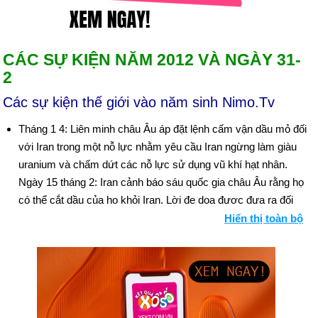
CÁC SỰ KIỆN NĂM 2012 VÀ NGÀY 31-
2
Các sự kiện thế giới vào năm sinh Nimo.Tv
Tháng 1 4: Liên minh châu Âu áp đặt lệnh cấm vận dầu mỏ đối
với Iran trong một nỗ lực nhằm yêu cầu Iran ngừng làm giàu
uranium và chấm dứt các nỗ lực sử dụng vũ khí hạt nhân.
Ngày 15 tháng 2: Iran cảnh báo sáu quốc gia châu Âu rằng họ
có thể cắt dầu của họ khỏi Iran. Lời đe dọa được đưa ra đối
với các đại sứ của Ý, Tây Ban Nha, Pháp, Hà Lan, Hy Lạp và
Hiển thị toàn bộ
Bồ Đào Nha tại Bộ Ngoại giao ở Tehran.
Tháng 2 1: Ít nhất 73 người thiệt mạng trong cuộc ẩu đả giữa
các cổ động viên của các đội đối thủ tại một trận đấu bóng đá
ở Port Said, Ai Cập.
Ngày 4 tháng 3: Vladimir Putin thắng cử tổng thống ở Nga,