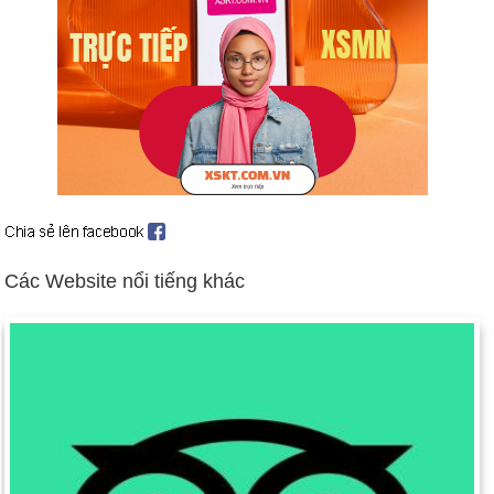
giành được 64% số phiếu bầu. Đây sẽ là nhiệm kỳ tổng thống
Nga đầy đủ thứ ba của ông.
Ngày 10 tháng 3: Một binh sĩ Hoa Kỳ gây hấn từng nhà ở
Afghanistan, giết hại dã man 17 dân thường, trong đó có 9 trẻ
em. Ngày 23 tháng 3: Quân đội Hoa Kỳ thông báo rằng Bộ
Tham mưu Quân đội Trung sĩ. Robert Bales đã bị buộc tội 17
tội danh giết người được tính toán trước trong các vụ tấn
công.
Ngày 21 tháng 3: Tổng thống Syria Bashar al-Assad đồng ý
ngừng bắn. Kế hoạch do Liên hợp quốc làm trung gian kêu gọi
Các Website nổi tiếng khác
chính phủ Syria ngừng sát hại dân thường, tham gia đàm phán
với phe đối lập, rút ​​lực lượng khỏi đường phố và bắt đầu
chuyển đổi sang hệ thống chính trị dân chủ. Đất nước này đã
rơi vào cuộc nội chiến trong vài tháng, sau cuộc nổi dậy tháng
3 năm 2011. Ngày 12 tháng 4: Lệnh ngừng bắn có hiệu lực,
nhưng giới quan sát hoài nghi rằng nó sẽ kéo dài. Ngày 26/5:
32 trẻ em dưới 10 tuổi thiệt mạng khi chính phủ Syria tấn công