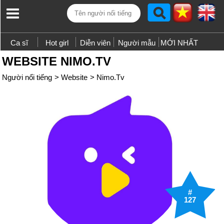
Ca sĩ
Hot girl
Diễn viên
Người mẫu
MỚI NHẤT
WEBSITE NIMO.TV
Người nổi tiếng
>
Website
>
Nimo.Tv
#
127