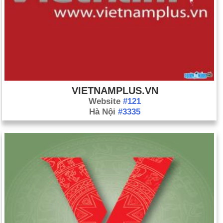
khủng bố Osama bin Laden, Tổng thống Barack Obama có
chuyến thăm bất ngờ tới Afghanistan. Trong chuyến thăm của
mình, Obama đã ký một thỏa thuận với Tổng thống
Afghanistan Hamid Karzai nói rằng Hoa Kỳ sẽ cung cấp hỗ trợ
phát triển Afghanistan trong 10 năm sau khi quân đội rút đi vào
năm 2013.
Ngày 6 tháng 5: Francois Hollande đánh bại Nicolas Sarkozy
VIETNAMPLUS.VN
để trở thành tổng thống Pháp. Với chiến thắng, Hollande trở
Website
#121
thành chủ tịch xã hội chủ nghĩa đầu tiên kể từ khi Francois
Hà Nội
#3335
Mitterrand rời nhiệm sở năm 1995.
Ngày 11 tháng 6: Hosni Mubarak, cựu tổng thống Ai Cập, bị
kết án tù chung thân vì đồng phạm trong vụ giết người biểu
tình không vũ trang trong các cuộc biểu tình tháng 1 năm 2011.
Ngày 17 tháng 6: Đảng Dân chủ Mới trung hữu giành thắng lợi
trong cuộc bầu cử quốc hội ở Hy Lạp. Ngày 20 tháng 6: Nền
dân chủ mới nhanh chóng hình thành liên minh với Pasok và
Cánh tả Dân chủ, và Antonis Samaras, lãnh đạo của Nền dân