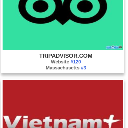
làng Houla. Liên Hợp Quốc đổ lỗi cho những cái chết do xe
tăng và pháo của chính phủ, nói rằng nhiều nạn nhân đã bị
hành quyết tại nhà của họ. Tuy nhiên, Tổng thống Assad tuyên
bố những kẻ khủng bố đã thực hiện vụ tấn công. Việc ngừng
bắn được coi là tranh luận. Ngày 12/6: Một quan chức Liên
hợp quốc tuyên bố rằng Syria đang trong tình trạng nội chiến.
Ngày 22/6: Quân đội Syria bắn hạ một máy bay phản lực quân
sự của Thổ Nhĩ Kỳ. Tổng thống Abdullah Gul của Thổ Nhĩ Kỳ
TRIPADVISOR.COM
đáp trả bằng cách nói rằng đất nước của ông sẽ làm "bất cứ
Website
#120
điều gì cần thiết" để trả đũa. Ngày 2/8: Kofi Annan từ chức đặc
Massachusetts
#3
phái viên của Liên hợp quốc tại Syria với lý do Chính phủ Syria
từ chối thực hiện kế hoạch hòa bình do Liên hợp quốc hậu
thuẫn, bạo lực gia tăng bởi phiến quân và bất hòa trong Hội
đồng bảo an.
Ngày 1 tháng 4: Nhà lãnh đạo đối lập Myanmar Aung San Suu
Kyi, người được trả tự do vào tháng 10 năm 2010 sau gần 20
năm bị quản thúc, giành được một ghế trong quốc hội.
Ngày 1 tháng 5: Nhân kỷ niệm một năm ngày tiêu diệt trùm