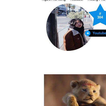
#
304
Youtube