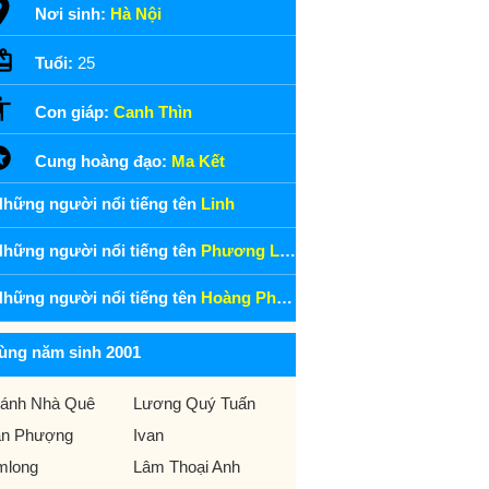
Nơi sinh:
Hà Nội
Tuổi:
25
Con giáp:
Canh Thìn
Cung hoàng đạo:
Ma Kết
hững người nổi tiếng tên
Linh
hững người nổi tiếng tên
Phương Linh
hững người nổi tiếng tên
Hoàng Phương Linh
ùng năm sinh 2001
ánh Nhà Quê
Lương Quý Tuấn
n Phượng
Ivan
mlong
Lâm Thoại Anh