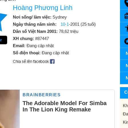
Hoàng Phương Linh
Nơi sống/ làm việc:
Sydney
Ngày tháng năm sinh:
10-1
-2001 (25 tuổi)
Dân số Việt Nam 2001:
78,62 triệu
XH chung:
#87447
r
Email:
Đang cập nhật
Số điện thoại:
Đang cập nhật
N
N
N
C
Kh
Đa
Ki