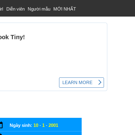
rl
Diễn viên
Người mẫu
MỚI NHẤT
Ngày sinh:
10
-
1
-
2001