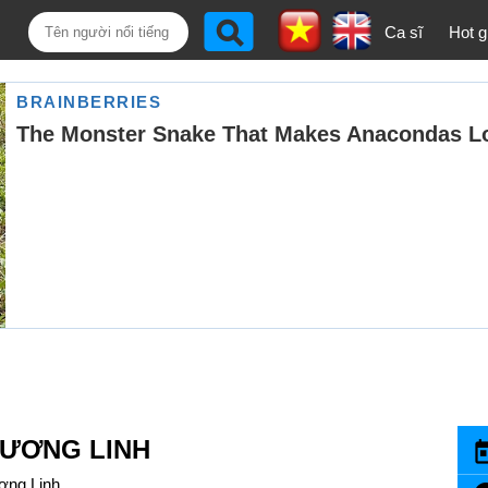
Ca sĩ
Hot gi
ƯƠNG LINH
ơng Linh