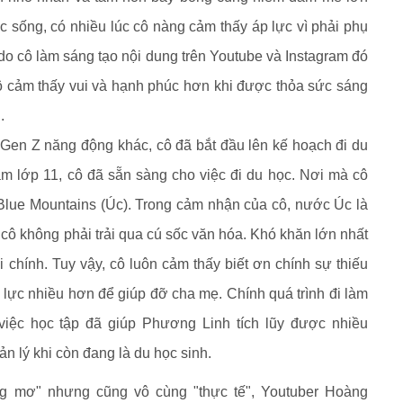
c sống, có nhiều lúc cô nàng cảm thấy áp lực vì phải phụ
 do cô làm sáng tạo nội dung trên Youtube và Instagram đó
. Cô cảm thấy vui và hạnh phúc hơn khi được thỏa sức sáng
.
en Z năng động khác, cô đã bắt đầu lên kế hoạch đi du
ăm lớp 11, cô đã sẵn sàng cho việc đi du học. Nơi mà cô
 Blue Mountains (Úc). Trong cảm nhận của cô, nước Úc là
cô không phải trải qua cú sốc văn hóa. Khó khăn lớn nhất
ài chính. Tuy vậy, cô luôn cảm thấy biết ơn chính sự thiếu
 lực nhiều hơn để giúp đỡ cha mẹ. Chính quá trình đi làm
i việc học tập đã giúp Phương Linh tích lũy được nhiều
ản lý khi còn đang là du học sinh.
g mơ" nhưng cũng vô cùng "thực tế", Youtuber Hoàng