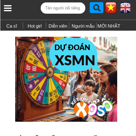
Ca sĩ
Hot girl
Diễn viên
Người mẫu
MỚI NHẤT