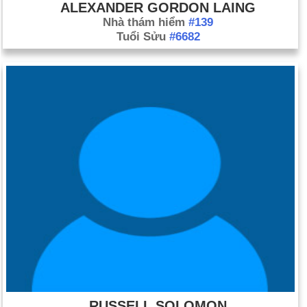
ALEXANDER GORDON LAING
Nhà thám hiểm
#139
Tuổi Sửu
#6682
RUSSELL SOLOMON