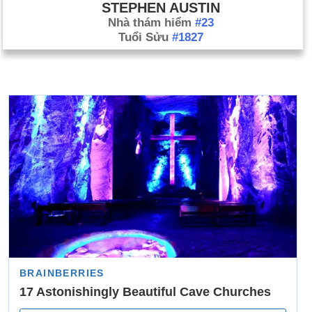
STEPHEN AUSTIN
Nhà thám hiểm
#23
Tuổi Sửu
#1827