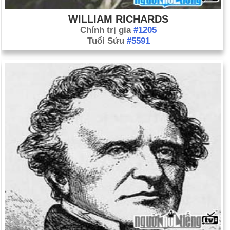
WILLIAM RICHARDS
Chính trị gia
#1205
Tuổi Sửu
#5591