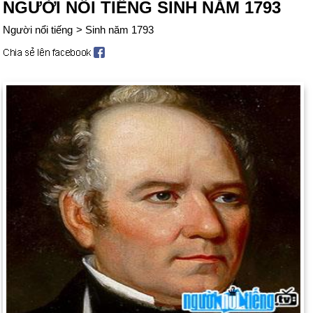
NGƯỜI NỔI TIẾNG SINH NĂM 1793
Người nổi tiếng
>
Sinh năm 1793