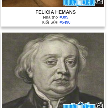
FELICIA HEMANS
Nhà thơ
#395
Tuổi Sửu
#5490