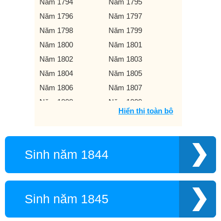
Năm 1794
Năm 1795
Năm 1796
Năm 1797
Năm 1798
Năm 1799
Năm 1800
Năm 1801
Năm 1802
Năm 1803
Năm 1804
Năm 1805
Năm 1806
Năm 1807
Năm 1808
Năm 1809
Hiển thị toàn bộ
Năm 1810
Năm 1811
Năm 1812
Năm 1813
Năm 1814
Năm 1815
Sinh năm 1844
Năm 1816
Năm 1817
Năm 1818
Năm 1819
Năm 1820
Năm 1821
Sinh năm 1845
Năm 1822
Năm 1823
Năm 1824
Năm 1825