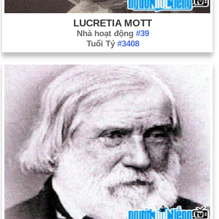
LUCRETIA MOTT
Nhà hoạt động
#39
Tuổi Tý
#3408