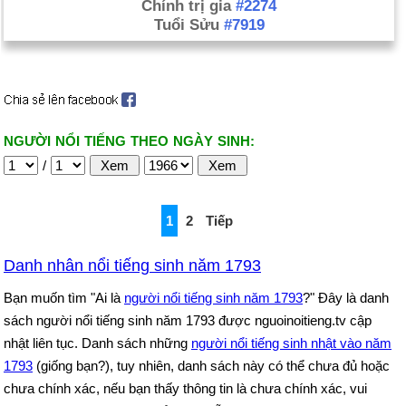
Chính trị gia
#2274
Tuổi Sửu
#7919
NGƯỜI NỔI TIẾNG THEO NGÀY SINH:
/
1
2
Tiếp
Danh nhân nổi tiếng sinh năm 1793
Bạn muốn tìm "Ai là
người nổi tiếng sinh năm 1793
?" Đây là danh
sách người nổi tiếng sinh năm 1793 được nguoinoitieng.tv cập
nhật liên tục. Danh sách những
người nổi tiếng sinh nhật vào năm
1793
(giống bạn?), tuy nhiên, danh sách này có thể chưa đủ hoặc
chưa chính xác, nếu bạn thấy thông tin là chưa chính xác, vui