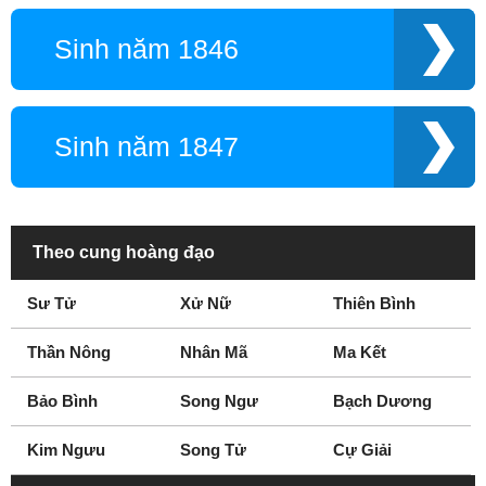
Năm 1826
Năm 1827
Sinh năm 1846
Năm 1828
Năm 1829
Năm 1830
Năm 1831
Năm 1832
Năm 1833
Sinh năm 1847
Năm 1834
Năm 1835
Năm 1836
Năm 1837
Năm 1838
Năm 1839
Năm 1840
Năm 1841
Theo cung hoàng đạo
Năm 1842
Năm 1843
Sư Tử
Xử Nữ
Thiên Bình
Thần Nông
Nhân Mã
Ma Kết
Bảo Bình
Song Ngư
Bạch Dương
Kim Ngưu
Song Tử
Cự Giải