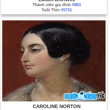
Thành viên gia đình
#903
Tuổi Thìn
#5731
CAROLINE NORTON