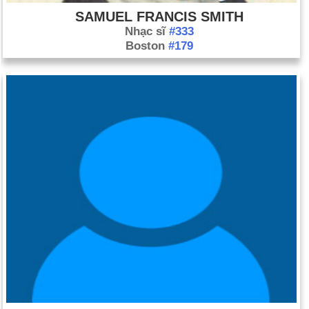
SAMUEL FRANCIS SMITH
Nhạc sĩ
#333
Boston
#179