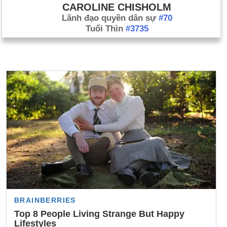
CAROLINE CHISHOLM
Lãnh đạo quyền dân sự
#70
Tuổi Thìn
#3735