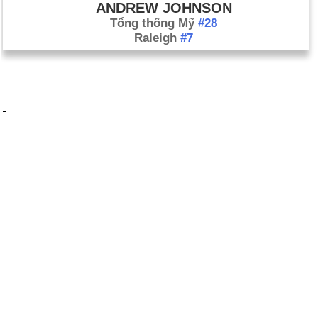
ANDREW JOHNSON
Tổng thống Mỹ
#28
Raleigh
#7