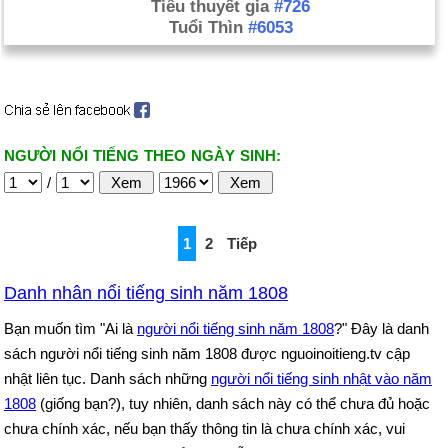
Tiểu thuyết gia
#726
Tuổi Thìn
#6053
NGƯỜI NỔI TIẾNG THEO NGÀY SINH:
/
1
2
Tiếp
Danh nhân nổi tiếng sinh năm 1808
Bạn muốn tìm "Ai là
người nổi tiếng sinh năm 1808
?" Đây là danh
sách người nổi tiếng sinh năm 1808 được nguoinoitieng.tv cập
nhật liên tục. Danh sách những
người nổi tiếng sinh nhật vào năm
1808
(giống bạn?), tuy nhiên, danh sách này có thể chưa đủ hoặc
chưa chính xác, nếu bạn thấy thông tin là chưa chính xác, vui