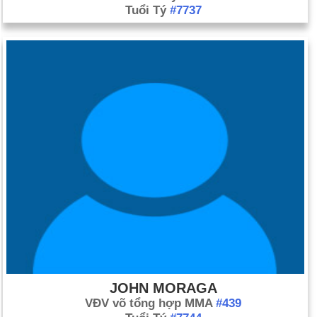
Tuổi Tý
#7737
JOHN MORAGA
VĐV võ tổng hợp MMA
#439