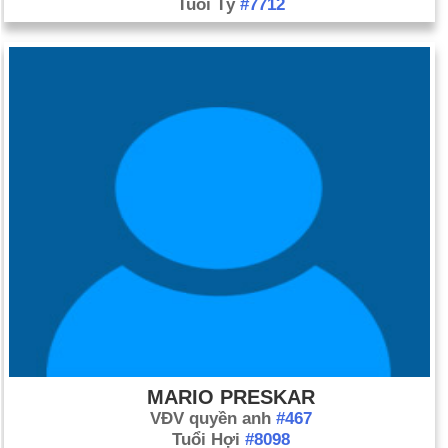
Tuổi Tý
#7712
MARIO PRESKAR
VĐV quyền anh
#467
Tuổi Hợi
#8098