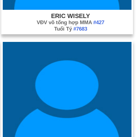
ERIC WISELY
VĐV võ tổng hợp MMA
#427
Tuổi Tý
#7683