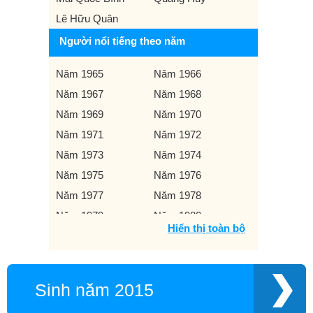
Lê Hữu Quân
Người nổi tiếng theo năm
Năm 1965
Năm 1966
Năm 1967
Năm 1968
Năm 1969
Năm 1970
Năm 1971
Năm 1972
Năm 1973
Năm 1974
Năm 1975
Năm 1976
Năm 1977
Năm 1978
Năm 1979
Năm 1980
Hiển thị toàn bộ
Năm 1981
Năm 1982
Năm 1983
Năm 1984
Năm 1985
Năm 1986
Sinh năm 2015
Năm 1987
Năm 1988