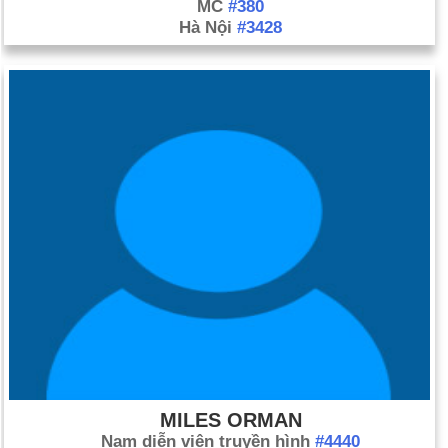
MC
#380
Hà Nội
#3428
MILES ORMAN
Nam diễn viên truyền hình
#4440