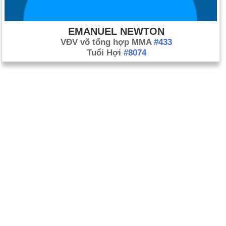
EMANUEL NEWTON
VĐV võ tổng hợp MMA
#433
Tuổi Hợi
#8074