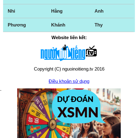
Nhi
Hằng
Anh
Phương
Khánh
Thy
Website liên kết:
Copyright (C) nguoinoitieng.tv 2016
Điều khoản sử dụng
Chính sách quyền riêng tư
Liên hệ:
mail.nguoinoitieng.tv@gmail.com