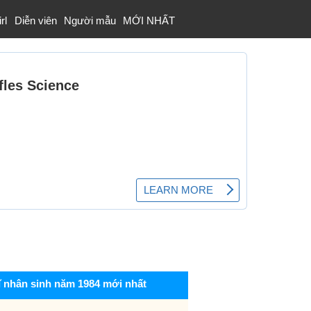
rl
Diễn viên
Người mẫu
MỚI NHẤT
ĩ nhân sinh năm 1984 mới nhất