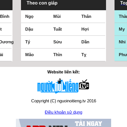
Theo con giáp
Top
 Bình
Ngọ
Mùi
Thân
Thà
t
Dậu
Tuất
Hợi
My
 Dương
Tý
Sửu
Dần
Nhi
ải
Mão
Thìn
Tỵ
Ph
Website liên kết:
Copyright (C) nguoinoitieng.tv 2016
Điều khoản sử dụng