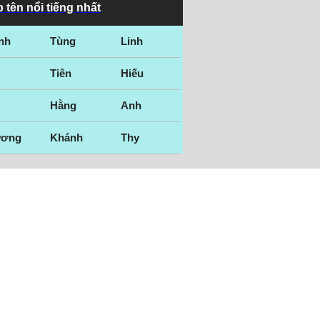
 tên nổi tiếng nhất
nh
Tùng
Linh
Tiên
Hiếu
Hằng
Anh
ương
Khánh
Thy