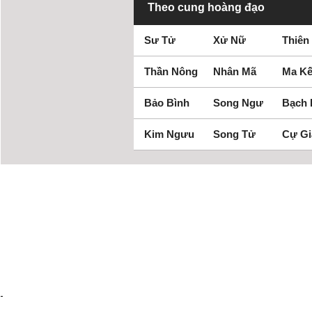
Theo cung hoàng đạo
Sư Tử
Xử Nữ
Thiên
Thần Nông
Nhân Mã
Ma Kế
Bảo Bình
Song Ngư
Bạch
Kim Ngưu
Song Tử
Cự Gi