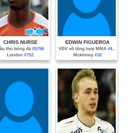
Nă
Nă
Nă
CHRIS NURSE
EDWIN FIGUEROA
ầu thủ bóng đá
#5756
VĐV võ tổng hợp MMA
#488
London
#752
Mckinney
#10