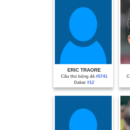
ERIC TRAORE
Cầu thủ bóng đá
#5741
C
Dakar
#12