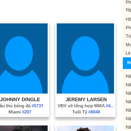
Ph
Ng
Hồ
Ph
Tô
Ma
Lê
N
Nă
Nă
Nă
JOHNNY DINGLE
JEREMY LARSEN
Nă
ầu thủ bóng đá
#5737
VĐV võ tổng hợp MMA
#484
Nă
Miami
#207
Tuổi Tý
#8048
Nă
Nă