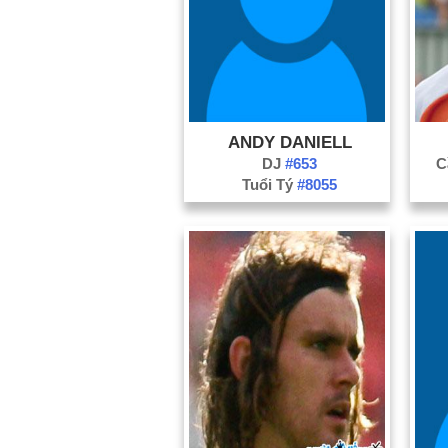
ANDY DANIELL
DJ
#653
C
Tuổi Tý
#8055