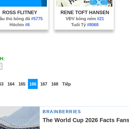
ROSS FLITNEY
RENE TOFT HANSEN
ầu thủ bóng đá
#5775
VĐV bóng ném
#21
Hitchin
#6
Tuổi Tý
#8068
H:
63
164
165
166
167
168
Tiếp