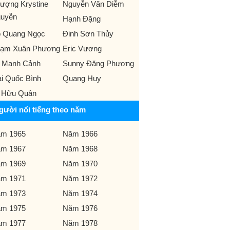
ượng Krystine
Nguyễn Văn Diễm
uyễn
Hạnh Đặng
 Quang Ngọc
Đinh Sơn Thủy
ạm Xuân Phương
Eric Vương
 Mạnh Cảnh
Sunny Đặng Phương
i Quốc Bình
Quang Huy
 Hữu Quân
gười nổi tiếng theo năm
m 1965
Năm 1966
m 1967
Năm 1968
m 1969
Năm 1970
m 1971
Năm 1972
m 1973
Năm 1974
m 1975
Năm 1976
m 1977
Năm 1978