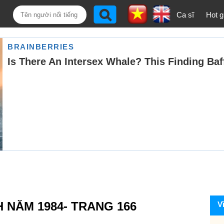
Ca sĩ
Hot gi
H NĂM 1984- TRANG 166
V