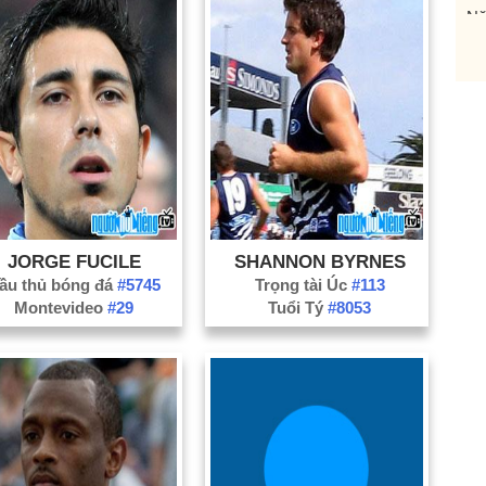
Nă
Nă
Nă
Nă
Nă
Nă
Nă
Nă
JORGE FUCILE
SHANNON BYRNES
Nă
ầu thủ bóng đá
#5745
Trọng tài Úc
#113
Nă
Montevideo
#29
Tuổi Tý
#8053
Nă
Nă
Nă
Nă
Nă