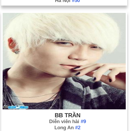
Hà Nội
#50
BB TRẦN
Diễn viên hài
#9
Long An
#2