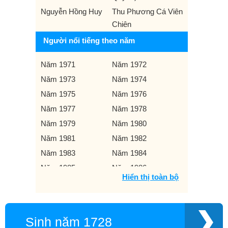
Nguyễn Hồng Huy
Thu Phương Cá Viên
Chiên
Người nổi tiếng theo năm
Năm 1971
Năm 1972
Năm 1973
Năm 1974
Năm 1975
Năm 1976
Năm 1977
Năm 1978
Năm 1979
Năm 1980
Năm 1981
Năm 1982
Năm 1983
Năm 1984
Năm 1985
Năm 1986
Hiển thị toàn bộ
Năm 1987
Năm 1988
Năm 1989
Năm 1990
Năm 1991
Năm 1992
Sinh năm 1728
Năm 1993
Năm 1994