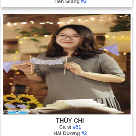
Tiền Giang
#2
THÙY CHI
Ca sĩ
#51
Hải Dương
#2