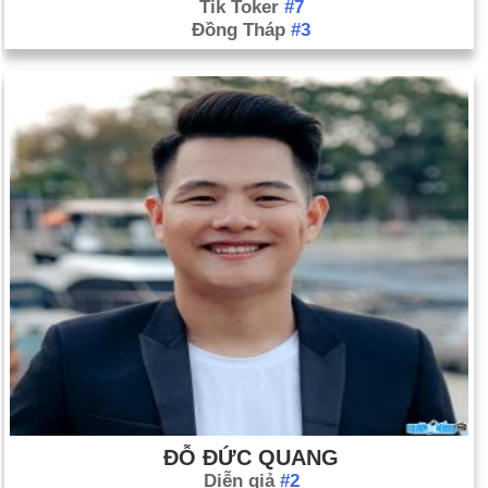
Tik Toker
#7
Đồng Tháp
#3
ĐỖ ĐỨC QUANG
Diễn giả
#2