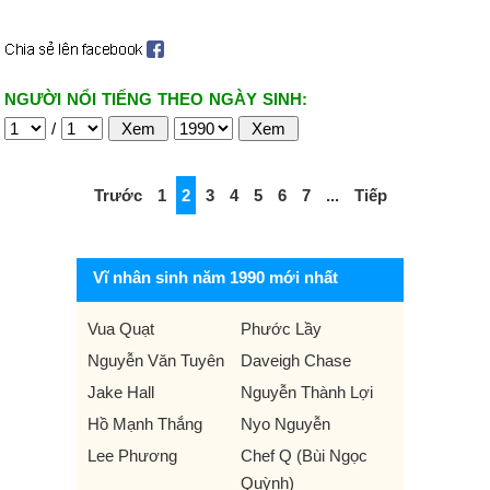
NGƯỜI NỔI TIẾNG THEO NGÀY SINH:
/
Trước
1
2
3
4
5
6
7
...
Tiếp
Vĩ nhân sinh năm 1990 mới nhất
Vua Quạt
Phước Lầy
Nguyễn Văn Tuyên
Daveigh Chase
Jake Hall
Nguyễn Thành Lợi
Hồ Mạnh Thắng
Nyo Nguyễn
Lee Phương
Chef Q (Bùi Ngọc
Quỳnh)