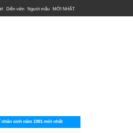
rl
Diễn viên
Người mẫu
MỚI NHẤT
ĩ nhân sinh năm 1991 mới nhất