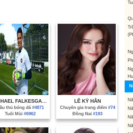
Tu
Qu
Tr
(P
Ng
Ph
Ng
H
N
Nă
MICHAEL FALKESGAARD
LÊ KỲ HÂN
ầu thủ bóng đá
#4871
Chuyên gia trang điểm
#74
Nă
Tuổi Mùi
#6962
Đồng Nai
#193
Nă
Nă