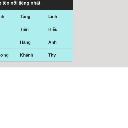
 tên nổi tiếng nhất
nh
Tùng
Linh
Tiên
Hiếu
Hằng
Anh
ương
Khánh
Thy