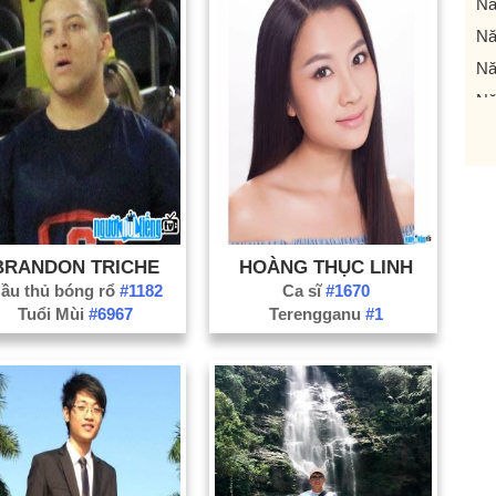
Nă
Nă
Nă
Nă
Nă
Nă
Nă
Nă
Nă
BRANDON TRICHE
HOÀNG THỤC LINH
ầu thủ bóng rổ
#1182
Ca sĩ
#1670
Nă
Tuổi Mùi
#6967
Terengganu
#1
Nă
Nă
Nă
Nă
Nă
Nă