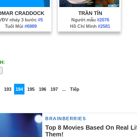
OMAR CRADDOCK
TRẦN TÍN
VĐV nhảy 3 bước
#5
Người mẫu
#2076
Tuổi Mùi
#6989
Hồ Chí Minh
#2581
H:
193
194
195
196
197
...
Tiếp