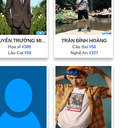
Nă
Nă
Nă
Nă
Nă
NGUYỄN TRƯỜNG MINH
TRẦN ĐÌNH HOÀNG
Họa sĩ
#389
Cầu thủ
#56
Lào Cai
#59
Nghệ An
#337