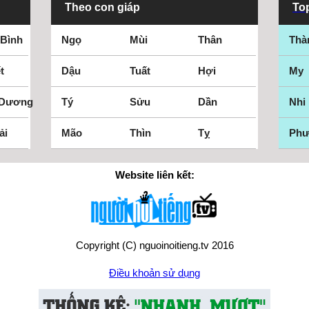
Theo con giáp
Top
 Bình
Ngọ
Mùi
Thân
Thà
t
Dậu
Tuất
Hợi
My
 Dương
Tý
Sửu
Dần
Nhi
ải
Mão
Thìn
Tỵ
Ph
Website liên kết:
Copyright (C) nguoinoitieng.tv 2016
Điều khoản sử dụng