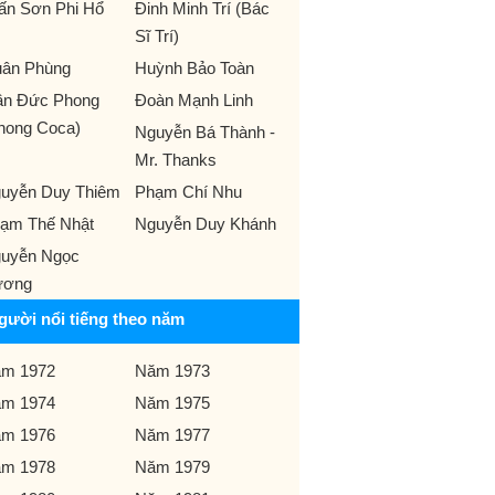
ấn Sơn Phi Hổ
Đinh Minh Trí (Bác
Sĩ Trí)
ân Phùng
Huỳnh Bảo Toàn
ần Đức Phong
Đoàn Mạnh Linh
hong Coca)
Nguyễn Bá Thành -
Mr. Thanks
uyễn Duy Thiêm
Phạm Chí Nhu
ạm Thế Nhật
Nguyễn Duy Khánh
uyễn Ngọc
ương
gười nổi tiếng theo năm
m 1972
Năm 1973
m 1974
Năm 1975
m 1976
Năm 1977
m 1978
Năm 1979