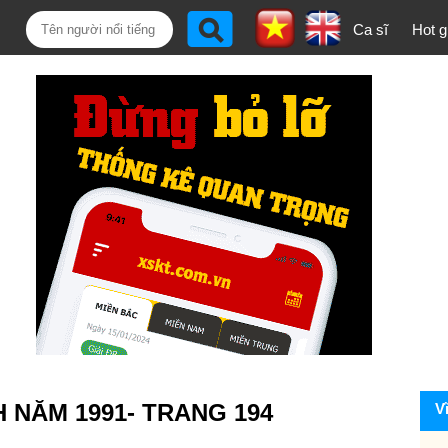
Ca sĩ
Hot gi
H NĂM 1991- TRANG 194
V