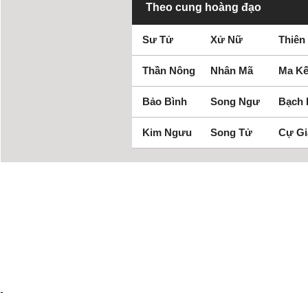
Theo cung hoàng đạo
Sư Tử
Xử Nữ
Thiên
Thần Nông
Nhân Mã
Ma Kế
Bảo Bình
Song Ngư
Bạch
Kim Ngưu
Song Tử
Cự Gi