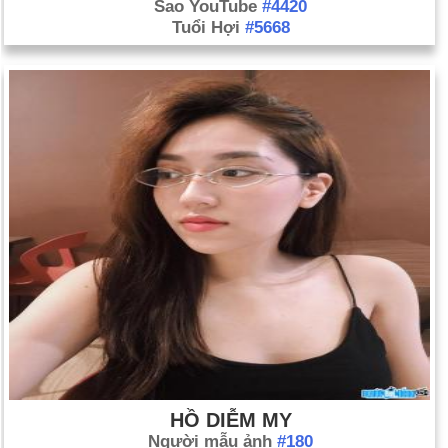
Sao YouTube
#4420
Tuổi Hợi
#5668
HỒ DIỄM MY
Người mẫu ảnh
#180