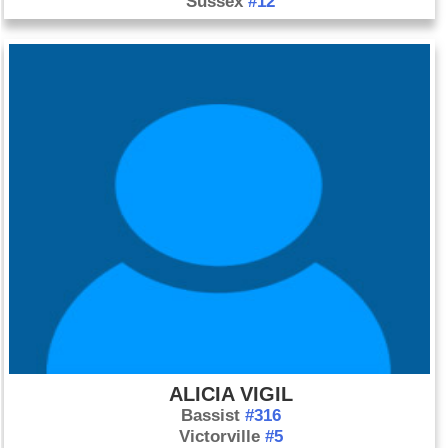
Sussex
#12
ALICIA VIGIL
Bassist
#316
Victorville
#5