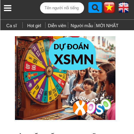
Ca sĩ
Hot girl
Diễn viên
Người mẫu
MỚI NHẤT