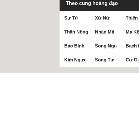
Theo cung hoàng đạo
Sư Tử
Xử Nữ
Thiên
Thần Nông
Nhân Mã
Ma Kế
Bảo Bình
Song Ngư
Bạch
Kim Ngưu
Song Tử
Cự Gi