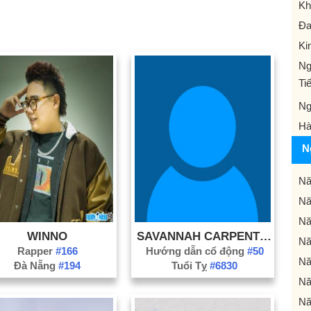
Kh
Đa
Ki
Ng
Ti
Ng
Hà
N
Nă
Nă
Nă
WINNO
SAVANNAH CARPENTER
Nă
Rapper
#166
Hướng dẫn cổ động
#50
Nă
Đà Nẵng
#194
Tuổi Tỵ
#6830
Nă
Nă