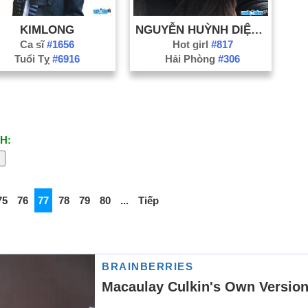
KIMLONG
NGUYỄN HUỲNH DIỆU LINH
Ca sĩ
#1656
Hot girl
#817
Tuổi Tỵ
#6916
Hải Phòng
#306
H:
75
76
77
78
79
80
...
Tiếp