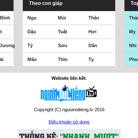
Theo con giáp
Top
 Bình
Ngọ
Mùi
Thân
Thà
t
Dậu
Tuất
Hợi
My
 Dương
Tý
Sửu
Dần
Nhi
ải
Mão
Thìn
Tỵ
Ph
Website liên kết:
Copyright (C) nguoinoitieng.tv 2016
Điều khoản sử dụng