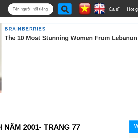
Ca sĩ
Hot gi
H NĂM 2001- TRANG 77
V