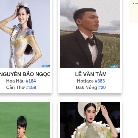
Nă
Nă
Nă
Nă
Nă
Nă
Nă
Nă
 NGUYỄN BẢO NGỌC
LÊ VĂN TÂM
Nă
Hoa Hậu
#164
Hotface
#383
Nă
Cần Thơ
#159
Đắk Nông
#20
Nă
Nă
Nă
Nă
Nă