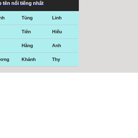
 tên nổi tiếng nhất
nh
Tùng
Linh
Tiên
Hiếu
Hằng
Anh
ương
Khánh
Thy