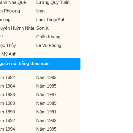
ánh Nhà Quê
Lương Quý Tuấn
n Phượng
Ivan
mlong
Lâm Thoại Anh
uyễn Huỳnh Nhật
Sơn.K
ến
Châu Khang
ọc Thủy
Lê Vũ Phong
 Mỹ Anh
gười nổi tiếng theo năm
m 1982
Năm 1983
m 1984
Năm 1985
m 1986
Năm 1987
m 1988
Năm 1989
m 1990
Năm 1991
m 1992
Năm 1993
m 1994
Năm 1995