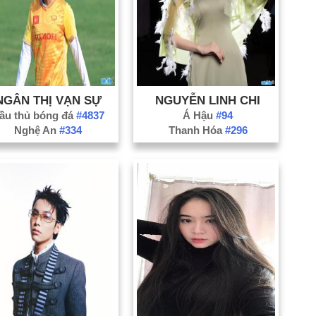
Nă
Nă
Nă
NGÂN THỊ VẠN SỰ
NGUYỄN LINH CHI
ầu thủ bóng đá
#4837
Á Hậu
#94
Nghệ An
#334
Thanh Hóa
#296