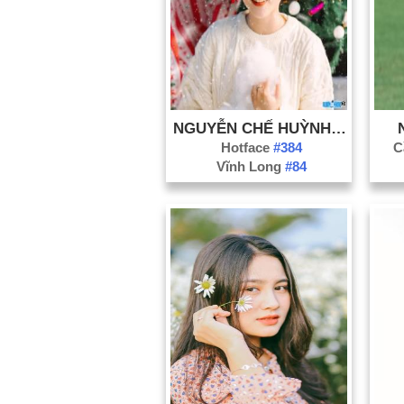
NGUYỄN CHẾ HUỲNH NHƯ
Hotface
#384
C
Vĩnh Long
#84