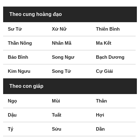
Năm 1786
Năm 1788
Năm 1789
Năm 1790
Theo cung hoàng đạo
Năm 1791
Năm 1792
Sư Tử
Xử Nữ
Thiên Bình
Thần Nông
Nhân Mã
Ma Kết
Bảo Bình
Song Ngư
Bạch Dương
Kim Ngưu
Song Tử
Cự Giải
Theo con giáp
Ngọ
Mùi
Thân
Dậu
Tuất
Hợi
Tý
Sửu
Dần