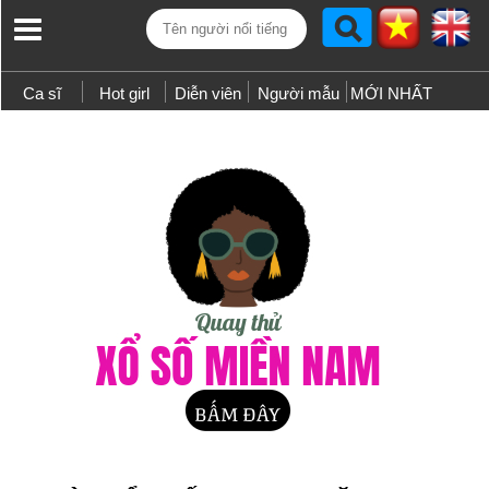
Ca sĩ
Hot girl
Diễn viên
Người mẫu
MỚI NHẤT