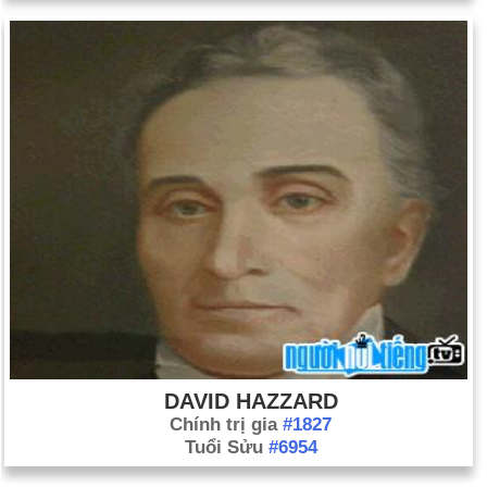
DAVID HAZZARD
Chính trị gia
#1827
Tuổi Sửu
#6954