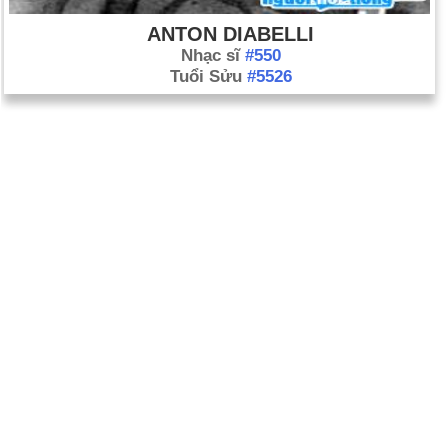
ANTON DIABELLI
Nhạc sĩ
#550
Tuổi Sửu
#5526