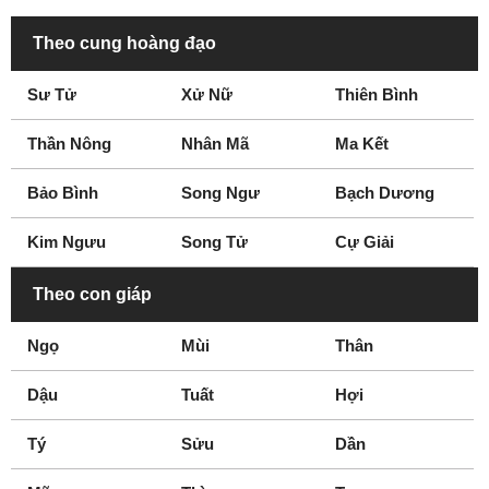
Năm 1826
Năm 1827
Năm 1828
Năm 1829
Theo cung hoàng đạo
Năm 1830
Năm 1831
Sư Tử
Xử Nữ
Thiên Bình
Thần Nông
Nhân Mã
Ma Kết
Bảo Bình
Song Ngư
Bạch Dương
Kim Ngưu
Song Tử
Cự Giải
Theo con giáp
Ngọ
Mùi
Thân
Dậu
Tuất
Hợi
Tý
Sửu
Dần