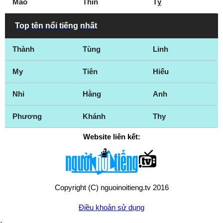
Mão
Thìn
Tỵ
Top tên nổi tiếng nhất
Thành
Tùng
Linh
My
Tiên
Hiếu
Nhi
Hằng
Anh
Phương
Khánh
Thy
Website liên kết:
Copyright (C) nguoinoitieng.tv 2016
Điều khoản sử dụng