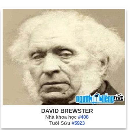
DAVID BREWSTER
Nhà khoa học
#408
Tuổi Sửu
#5923