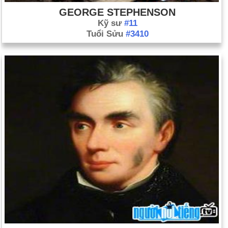
GEORGE STEPHENSON
Kỹ sư
#11
Tuổi Sửu
#3410