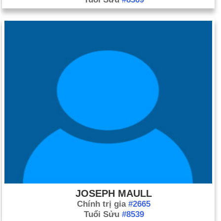
JOSEPH MAULL
Chính trị gia
#2665
Tuổi Sửu
#8539