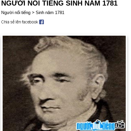
NGƯỜI NỔI TIẾNG SINH NĂM 1781
Người nổi tiếng
>
Sinh năm 1781