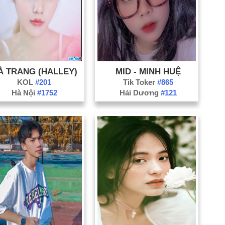
Nă
Nă
À TRANG (HALLEY)
MID - MINH HUỆ
KOL
#201
Tik Toker
#865
Hà Nội
#1752
Hải Dương
#121