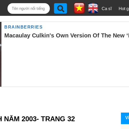
Ca sĩ
Hot gi
H NĂM 2003- TRANG 32
V