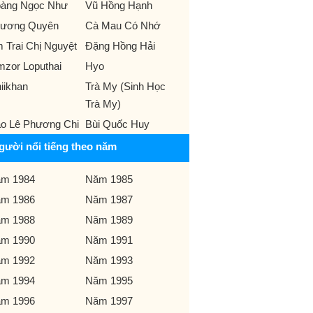
àng Ngọc Như
Vũ Hồng Hạnh
ương Quyên
Cà Mau Có Nhớ
 Trai Chị Nguyệt
Đặng Hồng Hải
mzor Loputhai
Hyo
iikhan
Trà My (Sinh Học
Trà My)
o Lê Phương Chi
Bùi Quốc Huy
gười nổi tiếng theo năm
m 1984
Năm 1985
m 1986
Năm 1987
m 1988
Năm 1989
m 1990
Năm 1991
m 1992
Năm 1993
m 1994
Năm 1995
m 1996
Năm 1997