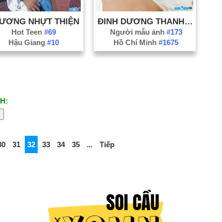
ƯƠNG NHỰT THIỆN
ĐINH DƯƠNG THANH NHÃ
Hot Teen
#69
Người mẫu ảnh
#173
Hậu Giang
#10
Hồ Chí Minh
#1675
H:
30
31
32
33
34
35
...
Tiếp