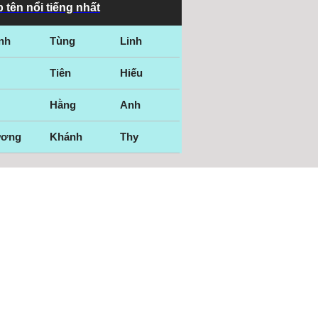
 tên nổi tiếng nhất
nh
Tùng
Linh
Tiên
Hiếu
Hằng
Anh
ương
Khánh
Thy