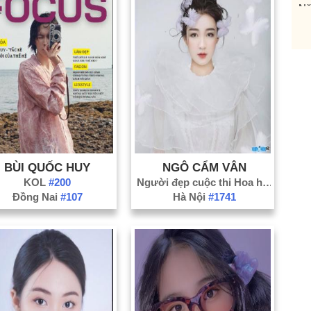
Nă
Nă
Nă
Nă
Nă
Nă
Nă
Nă
BÙI QUỐC HUY
NGÔ CẨM VÂN
Nă
KOL
#200
Người đẹp cuộc thi Hoa hậu
#15
Nă
Đồng Nai
#107
Hà Nội
#1741
Nă
Nă
Nă
Nă
Nă
Nă