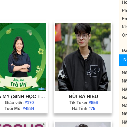
Ho
Ph
Em
Ki
On
Đà
N
Nă
Nă
Nă
TRÀ MY (SINH HỌC TRÀ MY)
BÙI BÁ HIẾU
Nă
Giáo viên
#170
Tik Toker
#856
Nă
Tuổi Mùi
#4884
Hà Tĩnh
#75
Nă
Nă