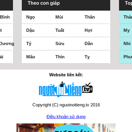
Theo con giáp
Top
 Bình
Ngọ
Mùi
Thân
Thà
t
Dậu
Tuất
Hợi
My
 Dương
Tý
Sửu
Dần
Nhi
ải
Mão
Thìn
Tỵ
Ph
Website liên kết:
Copyright (C) nguoinoitieng.tv 2016
Điều khoản sử dụng