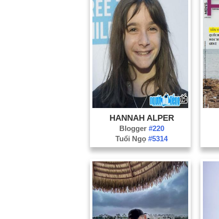
HANNAH ALPER
Blogger
#220
Tuổi Ngọ
#5314