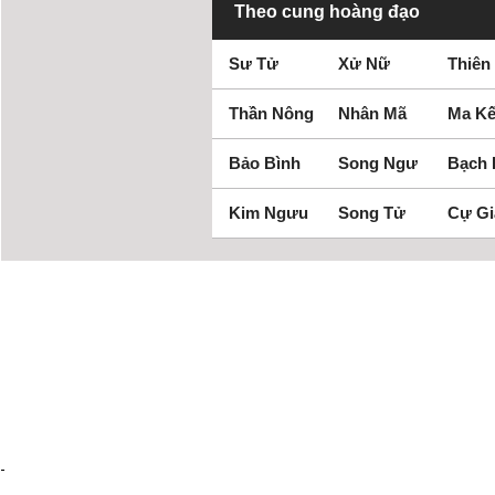
Theo cung hoàng đạo
Sư Tử
Xử Nữ
Thiên
Thần Nông
Nhân Mã
Ma Kế
Bảo Bình
Song Ngư
Bạch
Kim Ngưu
Song Tử
Cự Gi