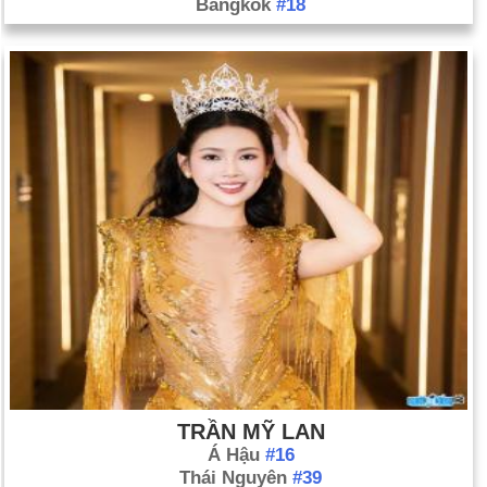
Bangkok
#18
TRẦN MỸ LAN
Á Hậu
#16
Thái Nguyên
#39