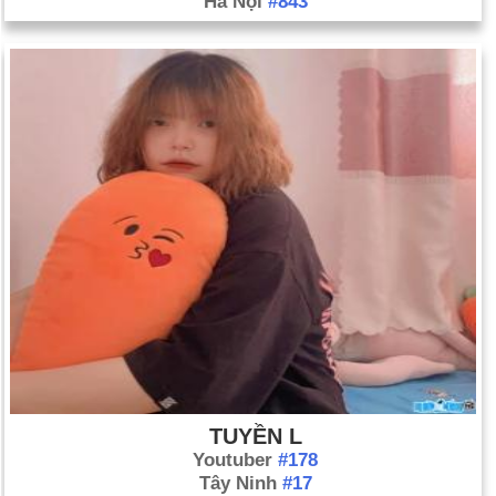
Hà Nội
#843
TUYỀN L
Youtuber
#178
Tây Ninh
#17