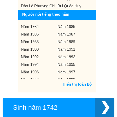
Đào Lê Phương Chi
Bùi Quốc Huy
Người nổi tiếng theo năm
Năm 1984
Năm 1985
Năm 1986
Năm 1987
Năm 1988
Năm 1989
Năm 1990
Năm 1991
Năm 1992
Năm 1993
Năm 1994
Năm 1995
Năm 1996
Năm 1997
Năm 1998
Năm 1999
Hiển thị toàn bộ
Năm 2000
Năm 2001
Năm 2002
Năm 2003
Năm 2004
Năm 2005
Sinh năm 1742
Năm 2006
Năm 2007