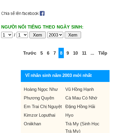
NGƯỜI NỔI TIẾNG THEO NGÀY SINH:
/
Trước
5
6
7
8
9
10
11
...
Tiếp
Vĩ nhân sinh năm 2003 mới nhất
Hoàng Ngọc Như
Vũ Hồng Hạnh
Phương Quyên
Cà Mau Có Nhớ
Em Trai Chị Nguyệt
Đặng Hồng Hải
Kimzor Loputhai
Hyo
Oniikhan
Trà My (Sinh Học
Trà My)