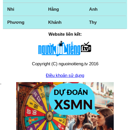
Nhi
Hằng
Anh
Phương
Khánh
Thy
Website liên kết:
Copyright (C) nguoinoitieng.tv 2016
Điều khoản sử dụng
Chính sách quyền riêng tư
Liên hệ:
mail.nguoinoitieng.tv@gmail.com