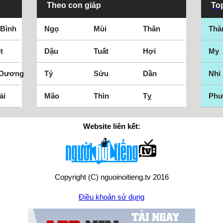
Theo con giáp
Top
 Bình
Ngọ
Mùi
Thân
Thà
t
Dậu
Tuất
Hợi
My
 Dương
Tý
Sửu
Dần
Nhi
ải
Mão
Thìn
Tỵ
Ph
Website liên kết:
Copyright (C) nguoinoitieng.tv 2016
Điều khoản sử dụng