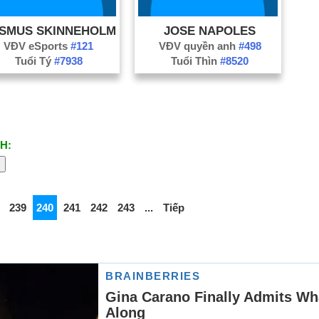
SMUS SKINNEHOLM
JOSE NAPOLES
VĐV eSports
#121
VĐV quyền anh
#498
Tuổi Tý
#7938
Tuổi Thìn
#8520
H:
239
240
241
242
243
...
Tiếp