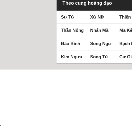
Theo cung hoàng đạo
Sư Tử
Xử Nữ
Thiên
Thần Nông
Nhân Mã
Ma Kế
Bảo Bình
Song Ngư
Bạch
Kim Ngưu
Song Tử
Cự Gi