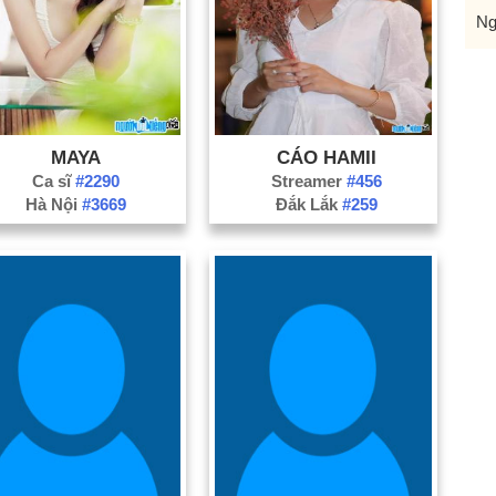
Ng
MAYA
CÁO HAMII
Ca sĩ
#2290
Streamer
#456
Hà Nội
#3669
Đắk Lắk
#259