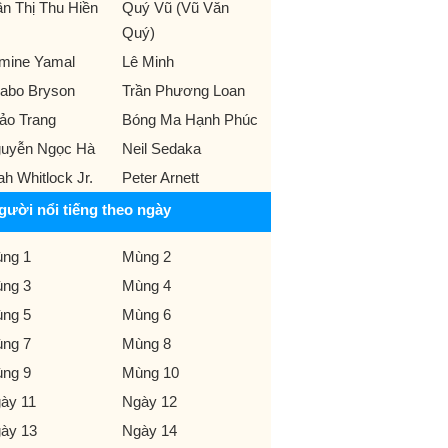
ần Thị Thu Hiền
Quý Vũ (Vũ Văn
Quý)
mine Yamal
Lê Minh
abo Bryson
Trần Phương Loan
ảo Trang
Bóng Ma Hạnh Phúc
uyễn Ngọc Hà
Neil Sedaka
iah Whitlock Jr.
Peter Arnett
gười nổi tiếng theo ngày
ng 1
Mùng 2
ng 3
Mùng 4
ng 5
Mùng 6
ng 7
Mùng 8
ng 9
Mùng 10
ày 11
Ngày 12
ày 13
Ngày 14