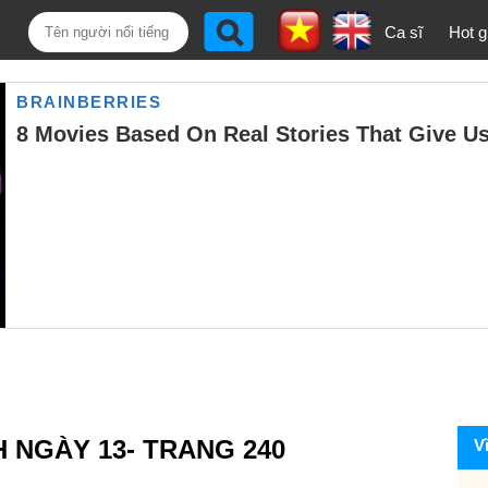
Ca sĩ
Hot gi
H NGÀY 13- TRANG 240
V