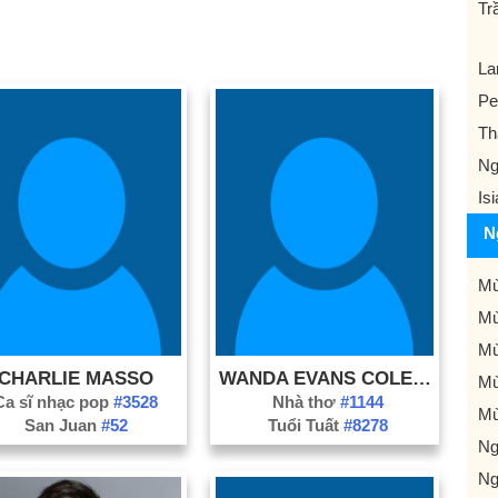
Tr
La
Pe
Th
Ng
Is
N
Mù
Mù
Mù
CHARLIE MASSO
WANDA EVANS COLEMAN
Mù
Ca sĩ nhạc pop
#3528
Nhà thơ
#1144
Mù
San Juan
#52
Tuổi Tuất
#8278
Ng
Ng