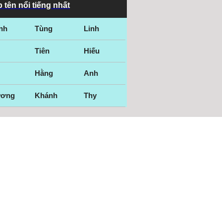
 tên nổi tiếng nhất
nh
Tùng
Linh
Tiên
Hiếu
Hằng
Anh
ương
Khánh
Thy