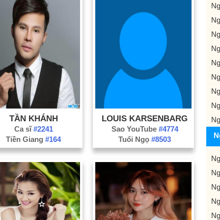
Ng
Ng
Ng
Ng
Ng
Ng
Ng
Ng
TẦN KHÁNH
LOUIS KARSENBARG
Ng
Ca sĩ
#2241
Sao YouTube
#4774
N
Tiền Giang
#164
Tuổi Ngọ
#8503
Ng
Ng
Ng
Ng
Ng