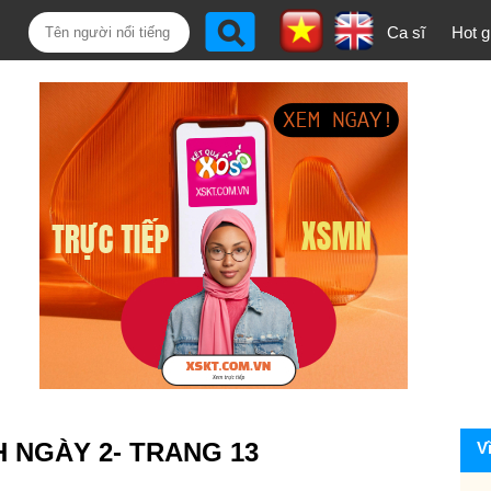
Ca sĩ
Hot gi
H NGÀY 2- TRANG 13
V