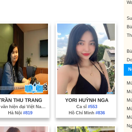
Wa
Su
Bù
Th
Bù
Do
N
Mù
Mù
TRẦN THU TRANG
YORI HUỲNH NGA
Mù
Nhà văn hiện đại Việt Nam
#2
Ca sĩ
#553
Mù
Hà Nội
#819
Hồ Chí Minh
#836
Mù
Ng