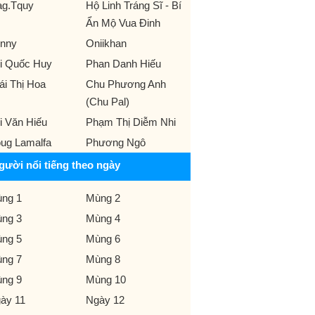
g.Tquy
Hộ Linh Tráng Sĩ - Bí
Ẩn Mộ Vua Đinh
nny
Oniikhan
i Quốc Huy
Phan Danh Hiếu
ái Thị Hoa
Chu Phương Anh
(Chu Pal)
i Văn Hiếu
Phạm Thị Diễm Nhi
ug Lamalfa
Phương Ngô
gười nổi tiếng theo ngày
ng 1
Mùng 2
ng 3
Mùng 4
ng 5
Mùng 6
ng 7
Mùng 8
ng 9
Mùng 10
ày 11
Ngày 12