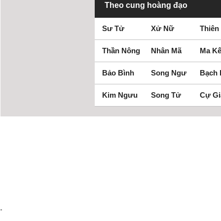
Theo cung hoàng đạo
Sư Tử
Xử Nữ
Thiên
Thần Nông
Nhân Mã
Ma Kế
Bảo Bình
Song Ngư
Bạch
Kim Ngưu
Song Tử
Cự Gi