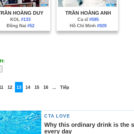
TRẦN HOÀNG DUY
TRẦN HOÀNG ANH
KOL
#133
Ca sĩ
#595
Đồng Nai
#52
Hồ Chí Minh
#929
H:
11
12
13
14
15
16
...
Tiếp