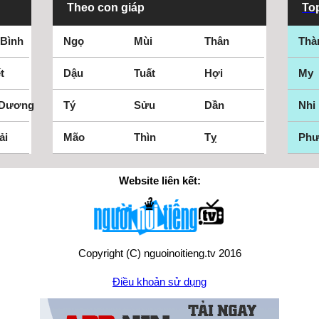
Theo con giáp
Top
 Bình
Ngọ
Mùi
Thân
Thà
t
Dậu
Tuất
Hợi
My
 Dương
Tý
Sửu
Dần
Nhi
ải
Mão
Thìn
Tỵ
Ph
Website liên kết:
Copyright (C) nguoinoitieng.tv 2016
Điều khoản sử dụng