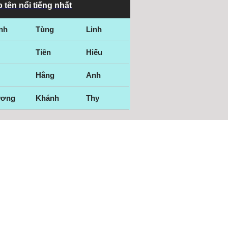
 tên nổi tiếng nhất
nh
Tùng
Linh
Tiên
Hiếu
Hằng
Anh
ương
Khánh
Thy