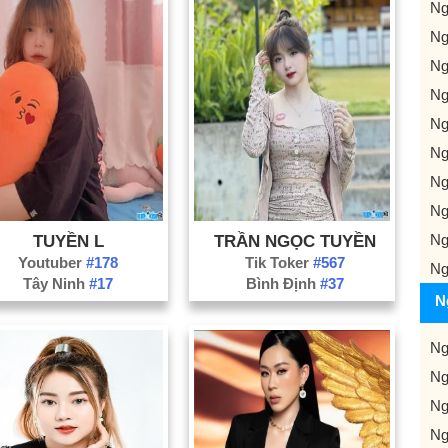
Ng
Ng
Ng
Ng
Ng
Ng
Ng
Ng
Ng
TUYỀN L
TRẦN NGỌC TUYỀN
Youtuber
#178
Tik Toker
#567
Ng
Tây Ninh
#17
Bình Định
#37
N
Ng
Ng
Ng
Ng