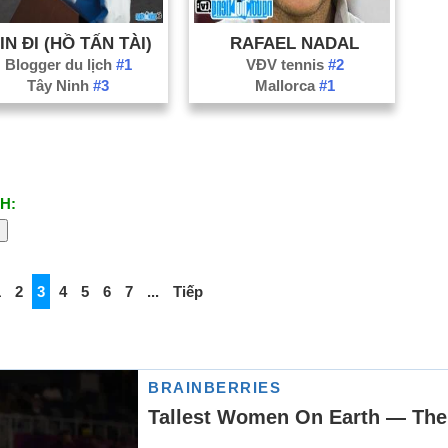
IN ĐI (HỒ TẤN TÀI)
RAFAEL NADAL
Blogger du lịch
#1
VĐV tennis
#2
Tây Ninh
#3
Mallorca
#1
H:
1
2
3
4
5
6
7
...
Tiếp