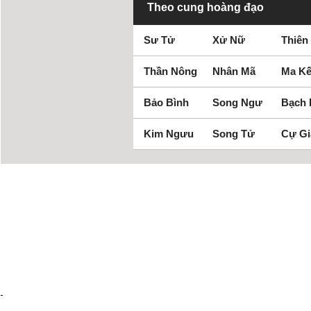
Theo cung hoàng đạo
Sư Tử
Xử Nữ
Thiên
Thần Nông
Nhân Mã
Ma Kế
Bảo Bình
Song Ngư
Bạch
Kim Ngưu
Song Tử
Cự Gi