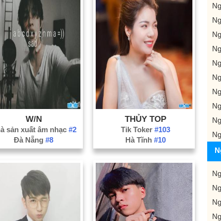
Ng
Ng
Ng
Ng
Ng
Ng
Ng
Ng
W/N
THỦY TOP
Ng
à sản xuất âm nhạc
#2
Tik Toker
#103
Ng
Đà Nẵng
#8
Hà Tĩnh
#10
N
Ng
Ng
Ng
Ng