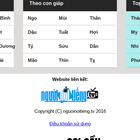
Theo con giáp
Top
 Bình
Ngọ
Mùi
Thân
Thà
t
Dậu
Tuất
Hợi
My
 Dương
Tý
Sửu
Dần
Nhi
ải
Mão
Thìn
Tỵ
Ph
Website liên kết:
Copyright (C) nguoinoitieng.tv 2016
Điều khoản sử dụng