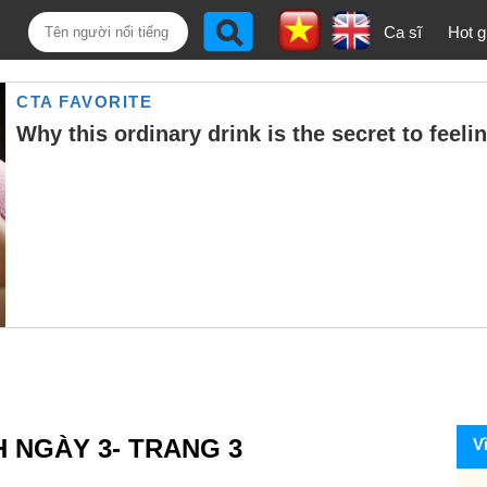
Ca sĩ
Hot gi
H NGÀY 3- TRANG 3
V