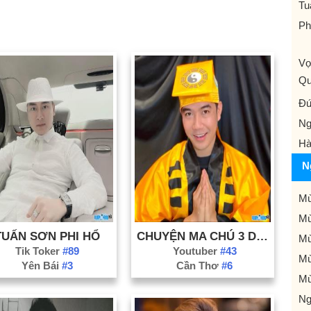
Tu
Ph
Vơ
Q
Đứ
Ng
Hà
N
Mù
Mù
TUẤN SƠN PHI HỔ
CHUYỆN MA CHÚ 3 DUY (NGUYỄN THANH DUY)
Mù
Tik Toker
#89
Youtuber
#43
Mù
Yên Bái
#3
Cần Thơ
#6
Mù
Ng