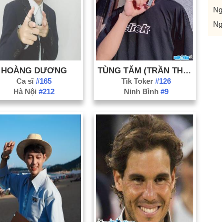
Ng
Ng
HOÀNG DƯƠNG
TÙNG TĂM (TRẦN THẾ TÙNG)
Ca sĩ
#165
Tik Toker
#126
Hà Nội
#212
Ninh Bình
#9