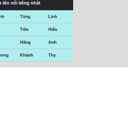
 tên nổi tiếng nhất
nh
Tùng
Linh
Tiên
Hiếu
Hằng
Anh
ương
Khánh
Thy