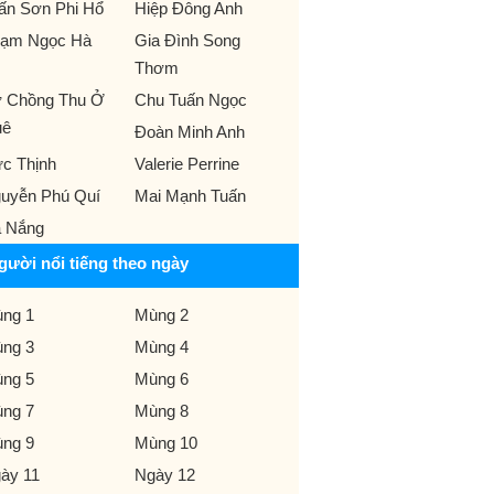
ấn Sơn Phi Hổ
Hiệp Đông Anh
ạm Ngọc Hà
Gia Đình Song
Thơm
̣ Chồng Thu Ở
Chu Tuấn Ngọc
uê
Đoàn Minh Anh
c Thịnh
Valerie Perrine
uyễn Phú Quí
Mai Mạnh Tuấn
 Nắng
gười nổi tiếng theo ngày
ng 1
Mùng 2
ng 3
Mùng 4
ng 5
Mùng 6
ng 7
Mùng 8
ng 9
Mùng 10
ày 11
Ngày 12