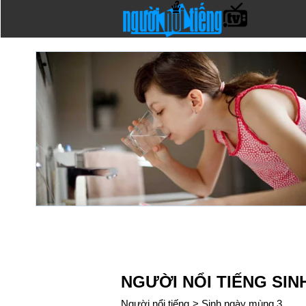
NGƯỜI NỔI TIẾNG SIN
Người nổi tiếng
>
Sinh ngày mùng 3