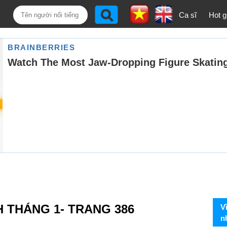
Ca sĩ
Hot gi
H THÁNG 1- TRANG 386
V
n