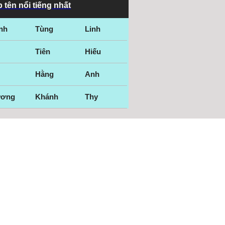
 tên nổi tiếng nhất
nh
Tùng
Linh
Tiên
Hiếu
Hằng
Anh
ương
Khánh
Thy