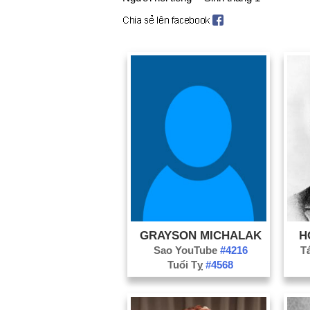
GRAYSON MICHALAK
H
Sao YouTube
#4216
T
Tuổi Tỵ
#4568