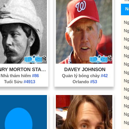
N
Ng
Ng
Ng
Ng
Ng
Ng
HENRY MORTON STANLEY
DAVEY JOHNSON
Ng
Nhà thám hiểm
#86
Quản lý bóng chày
#42
Ng
Tuổi Sửu
#4913
Orlando
#53
Ng
Ng
Ng
Ng
Ng