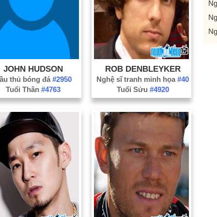
Ng
Ng
Ng
JOHN HUDSON
ROB DENBLEYKER
ầu thủ bóng đá
#2950
Nghệ sĩ tranh minh họa
#40
Tuổi Thân
#4763
Tuổi Sửu
#4920