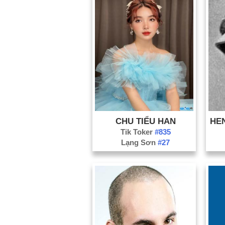
CHU TIỂU HAN
Tik Toker
#835
Lạng Sơn
#27