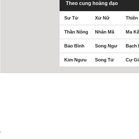
Theo cung hoàng đạo
Sư Tử
Xử Nữ
Thiên
Thần Nông
Nhân Mã
Ma Kế
Bảo Bình
Song Ngư
Bạch
Kim Ngưu
Song Tử
Cự Gi