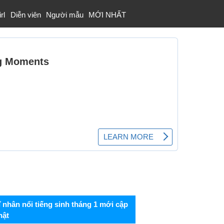
rl
Diễn viên
Người mẫu
MỚI NHẤT
ĩ nhân nổi tiếng sinh tháng 1 mới cập
hật