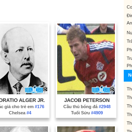
Co
Đi
An
Nụ
Tr
Ph
Tr
Ph
N
Th
Th
ORATIO ALGER JR.
JACOB PETERSON
Th
ác giả cho trẻ em
#176
Cầu thủ bóng đá
#2948
Chelsea
#4
Tuổi Sửu
#4909
Th
Th
Th