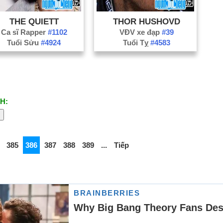
THE QUIETT
THOR HUSHOVD
Ca sĩ Rapper
#1102
VĐV xe đạp
#39
Tuổi Sửu
#4924
Tuổi Tỵ
#4583
H:
385
386
387
388
389
...
Tiếp