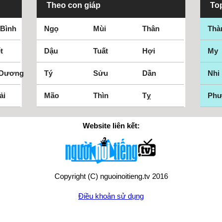
Theo con giáp
Top
 Bình
Ngọ
Mùi
Thân
Thà
t
Dậu
Tuất
Hợi
My
 Dương
Tý
Sửu
Dần
Nhi
ải
Mão
Thìn
Tỵ
Ph
Website liên kết:
Copyright (C) nguoinoitieng.tv 2016
Điều khoản sử dụng