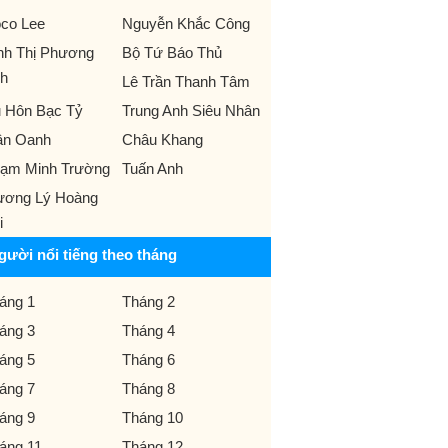
co Lee
Nguyễn Khắc Công
nh Thị Phương
Bộ Tứ Báo Thủ
h
Lê Trần Thanh Tâm
 Hôn Bạc Tỷ
Trung Anh Siêu Nhân
ân Oanh
Châu Khang
ạm Minh Trường
Tuấn Anh
ương Lý Hoàng
i
gười nổi tiếng theo tháng
áng 1
Tháng 2
áng 3
Tháng 4
áng 5
Tháng 6
áng 7
Tháng 8
áng 9
Tháng 10
áng 11
Tháng 12