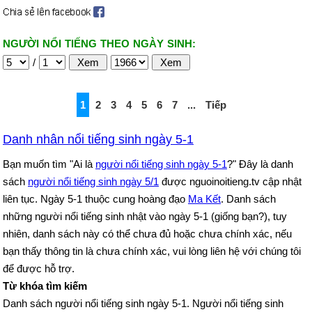
NGƯỜI NỔI TIẾNG THEO NGÀY SINH:
/
1
2
3
4
5
6
7
...
Tiếp
Danh nhân nổi tiếng sinh ngày 5-1
Bạn muốn tìm "Ai là
người nổi tiếng sinh ngày 5-1
?" Đây là danh
sách
người nổi tiếng sinh ngày 5/1
được nguoinoitieng.tv cập nhật
liên tục. Ngày 5-1 thuộc cung hoàng đạo
Ma Kết
. Danh sách
những người nổi tiếng sinh nhật vào ngày 5-1 (giống bạn?), tuy
nhiên, danh sách này có thể chưa đủ hoặc chưa chính xác, nếu
bạn thấy thông tin là chưa chính xác, vui lòng liên hệ với chúng tôi
để được hỗ trợ.
Từ khóa tìm kiếm
Danh sách người nổi tiếng sinh ngày 5-1. Người nổi tiếng sinh