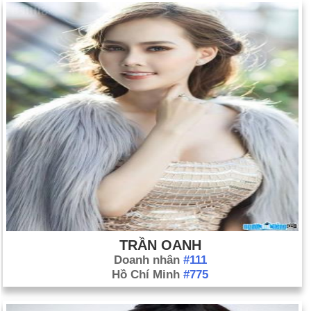
TRẦN OANH
Doanh nhân
#111
Hồ Chí Minh
#775