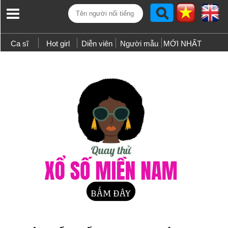
Ca sĩ
Hot girl
Diễn viên
Người mẫu
MỚI NHẤT