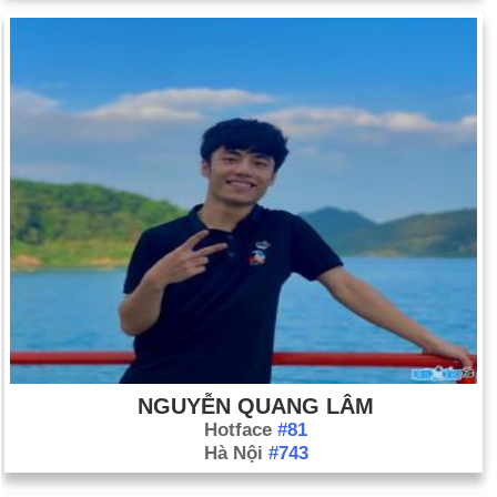
NGUYỄN QUANG LÂM
Hotface
#81
Hà Nội
#743