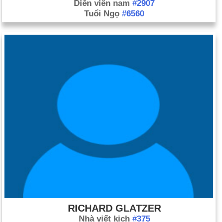
Diễn viên nam
#2907
Tuổi Ngọ
#6560
RICHARD GLATZER
Nhà viết kịch
#375