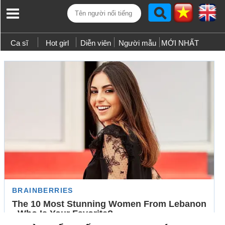
Ca sĩ
Hot girl
Diễn viên
Người mẫu
MỚI NHẤT