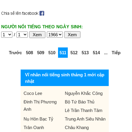
NGƯỜI NỔI TIẾNG THEO NGÀY SINH:
/
Trước
508
509
510
511
512
513
514
...
Tiếp
Vĩ nhân nổi tiếng sinh tháng 1 mới cập
nhật
Coco Lee
Nguyễn Khắc Công
Đinh Thị Phương
Bộ Tứ Báo Thủ
Anh
Lê Trần Thanh Tâm
Nụ Hôn Bạc Tỷ
Trung Anh Siêu Nhân
Trân Oanh
Châu Khang