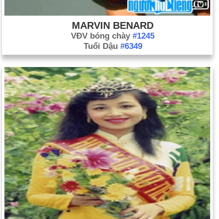
MARVIN BENARD
VĐV bóng chày
#1245
Tuổi Dậu
#6349