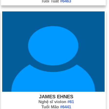
Tuổi Tuất
#6463
JAMES EHNES
Nghệ sĩ violon
#61
Tuổi Mão
#6441