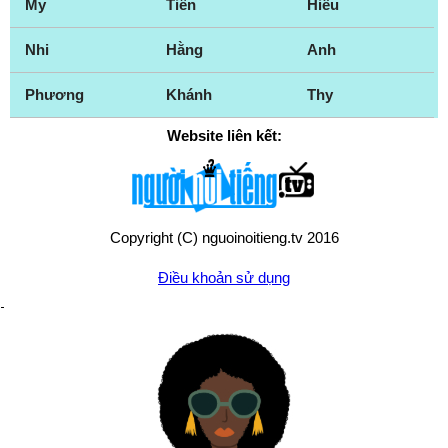
My
Tiên
Hiếu
Nhi
Hằng
Anh
Phương
Khánh
Thy
Website liên kết:
Copyright (C) nguoinoitieng.tv 2016
Điều khoản sử dụng
Chính sách quyền riêng tư