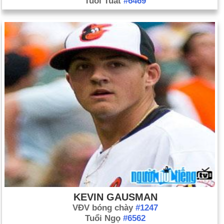
Tuổi Tuất
#6469
KEVIN GAUSMAN
VĐV bóng chày
#1247
Tuổi Ngọ
#6562