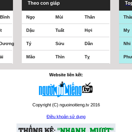
Theo con giáp
Top
 Bình
Ngọ
Mùi
Thân
Thà
t
Dậu
Tuất
Hợi
My
 Dương
Tý
Sửu
Dần
Nhi
ải
Mão
Thìn
Tỵ
Ph
Website liên kết:
Copyright (C) nguoinoitieng.tv 2016
Điều khoản sử dụng