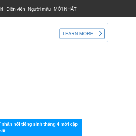
rl
Diễn viên
Người mẫu
MỚI NHẤT
ĩ nhân nổi tiếng sinh tháng 4 mới cập
hật