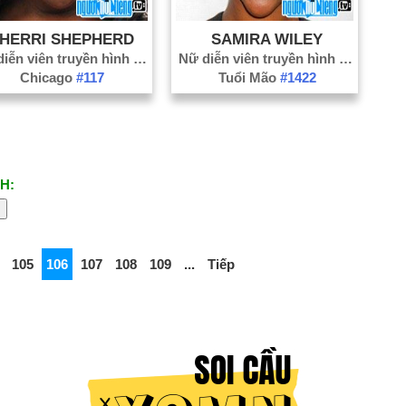
HERRI SHEPHERD
SAMIRA WILEY
Nữ diễn viên truyền hình
#852
Nữ diễn viên truyền hình
#853
Chicago
#117
Tuổi Mão
#1422
H:
105
106
107
108
109
...
Tiếp