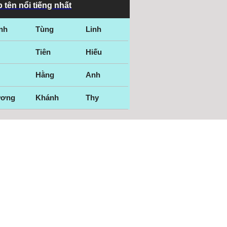
 tên nổi tiếng nhất
nh
Tùng
Linh
Tiên
Hiếu
Hằng
Anh
ương
Khánh
Thy