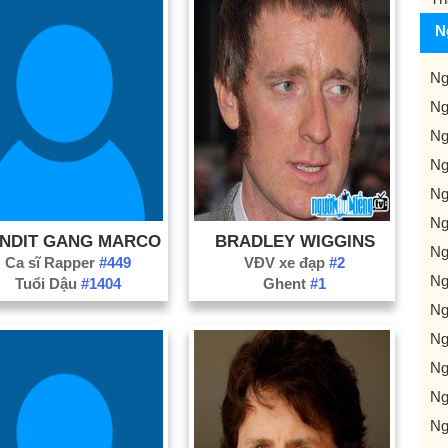
N
Ng
Ng
Ng
Ng
Ng
Ng
NDIT GANG MARCO
BRADLEY WIGGINS
Ng
Ca sĩ Rapper
#449
VĐV xe đạp
#2
Ng
Tuổi Dậu
#1404
Ghent
#1
Ng
Ng
Ng
Ng
Ng