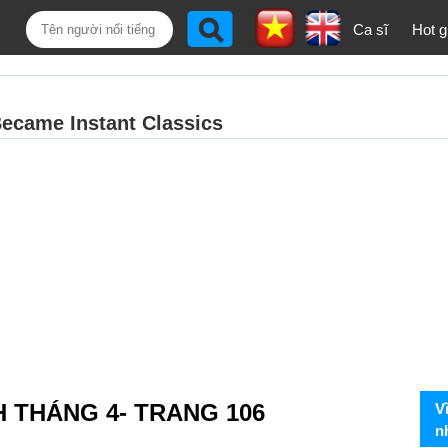
Ca sĩ
Hot gi
H THÁNG 4- TRANG 106
V
n