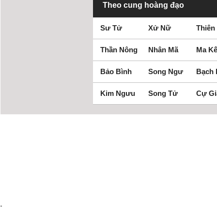
Theo cung hoàng đạo
Sư Tử
Xử Nữ
Thiên
Thần Nông
Nhân Mã
Ma Kế
Bảo Bình
Song Ngư
Bạch
Kim Ngưu
Song Tử
Cự Gi