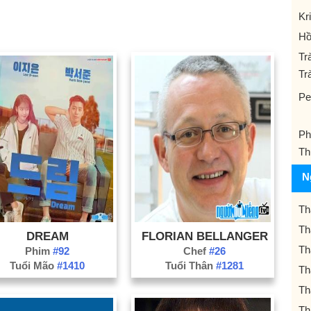
Kri
Hồ
Tr
Tr
Pe
Ph
Th
N
Th
Th
DREAM
FLORIAN BELLANGER
Th
Phim
#92
Chef
#26
Tuổi Mão
#1410
Tuổi Thân
#1281
Th
Th
Th