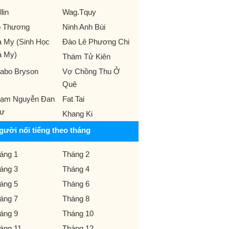
llin
Wag.Tquy
 Thương
Ninh Anh Bùi
à My (Sinh Học
Đào Lê Phương Chi
à My)
Thám Tử Kiên
abo Bryson
Vợ Chồng Thu Ở
Quê
ạm Nguyễn Đan
Fat Tai
ư
Khang Ki
gười nổi tiếng theo tháng
áng 1
Tháng 2
áng 3
Tháng 4
áng 5
Tháng 6
áng 7
Tháng 8
áng 9
Tháng 10
áng 11
Tháng 12