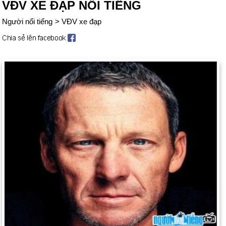
VĐV XE ĐẠP NỔI TIẾNG
Người nổi tiếng
>
VĐV xe đạp