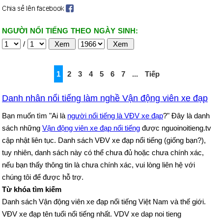
NGƯỜI NỔI TIẾNG THEO NGÀY SINH:
/
1
2
3
4
5
6
7
...
Tiếp
Danh nhân nổi tiếng làm nghề Vận động viên xe đạp
Bạn muốn tìm "Ai là
người nổi tiếng là VĐV xe đạp
?" Đây là danh
sách những
Vận động viên xe đạp nổi tiếng
được nguoinoitieng.tv
cập nhật liên tục. Danh sách VĐV xe đạp nổi tiếng (giống bạn?),
tuy nhiên, danh sách này có thể chưa đủ hoặc chưa chính xác,
nếu bạn thấy thông tin là chưa chính xác, vui lòng liên hệ với
chúng tôi để được hỗ trợ.
Từ khóa tìm kiếm
Danh sách Vận động viên xe đạp nổi tiếng Việt Nam và thế giới.
VĐV xe đạp tên tuổi nổi tiếng nhất. VDV xe dap noi tieng