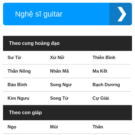
Nghệ sĩ trống
Sao Vine
Nghệ sĩ guitar
Ca sĩ nhạc đồng quê
Nhà viết kịch
Sao Instagram
Nghệ sĩ đàn piano
Nhà khoa học
Nghệ sĩ dance
VĐV khúc côn cầu
Giám đốc
Theo cung hoàng đạo
Diễn viên hài
Hot girl
Thành viên gia đình
Dẫn chương trình
Sư Tử
Xử Nữ
Thiên Bình
truyền hình
Thần Nông
Nhân Mã
Ma Kết
Nhà thơ
Ca sĩ Rapper
Diễn viên
Bảo Bình
Song Ngư
Bạch Dương
Kim Ngưu
Song Tử
Cự Giải
Theo con giáp
Ngọ
Mùi
Thân