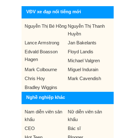
VĐV xe đạp nổi tiếng mới
Nguyễn Thị Bé Hồng
Nguyễn Thị Thanh
Huyền
Lance Armstrong
Jan Bakelants
Edvald Boasson
Floyd Landis
Hagen
Michael Valgren
Mark Colbourne
Miguel Indurain
Chris Hoy
Mark Cavendish
Bradley Wiggins
Nghề nghiệp khác
Nam diễn viên sân
Nữ diễn viên sân
khấu
khấu
CEO
Bác sĩ
Hot Teen
Blogger