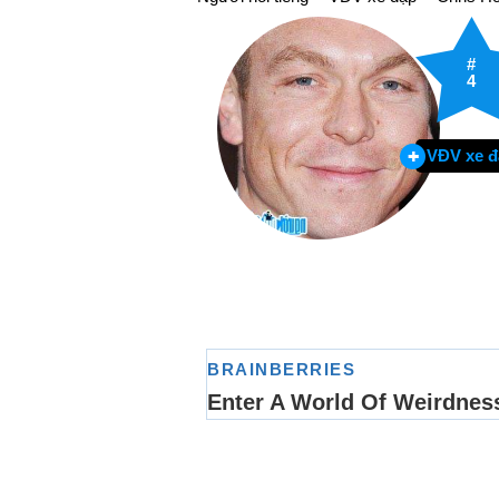
#
4
VĐV xe đ