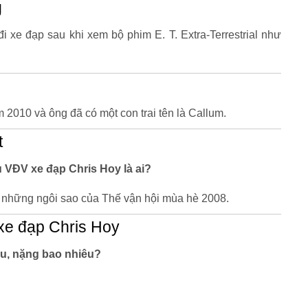
g
i xe đạp sau khi xem bộ phim E. T. Extra-Terrestrial như
2010 và ông đã có một con trai tên là Callum.
t
êu VĐV xe đạp Chris Hoy là ai?
ố những ngôi sao của Thế vận hội mùa hè 2008.
xe đạp Chris Hoy
u, nặng bao nhiêu?