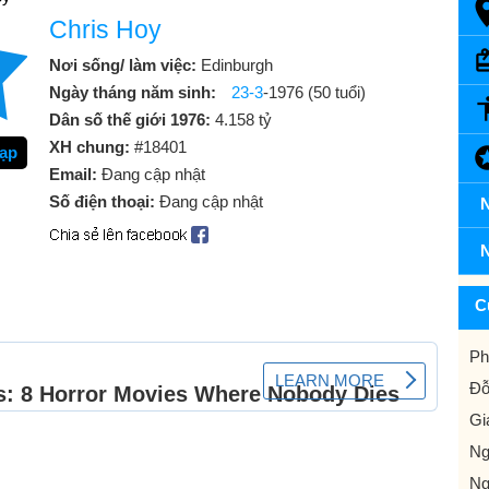
Chris Hoy
Nơi sống/ làm việc:
Edinburgh
Ngày tháng năm sinh:
23-3
-1976 (50 tuổi)
Dân số thế giới 1976:
4.158 tỷ
XH chung:
#18401
ạp
Email:
Đang cập nhật
Số điện thoại:
Đang cập nhật
N
N
C
Ph
Đỗ
Gi
Ng
Ng