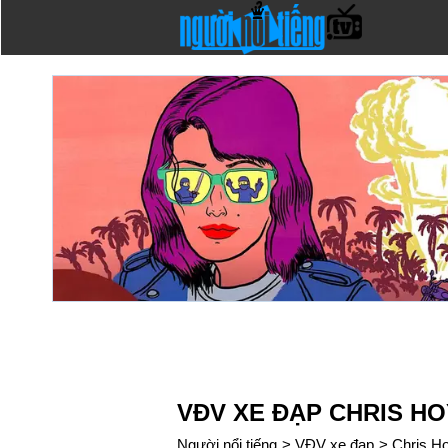
VĐV XE ĐẠP CHRIS HO
Người nổi tiếng
>
VĐV xe đạp
>
Chris H