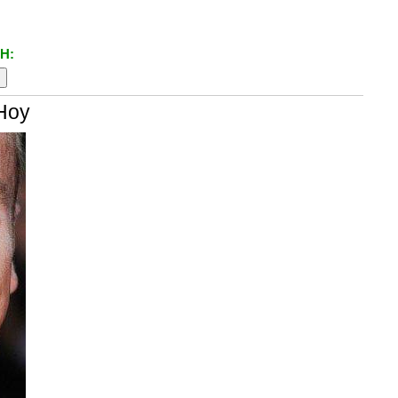
H:
 Hoy