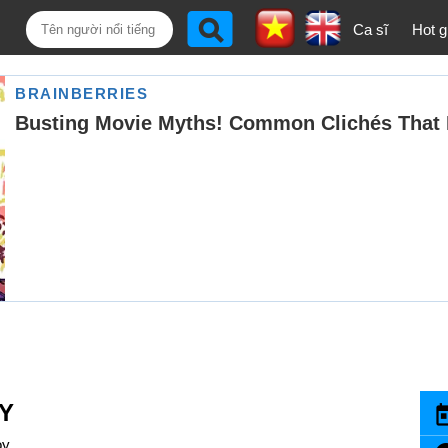
Ca sĩ
Hot gi
Y
oy