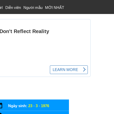
rl
Diễn viên
Người mẫu
MỚI NHẤT
Ngày sinh:
23
-
3
-
1976