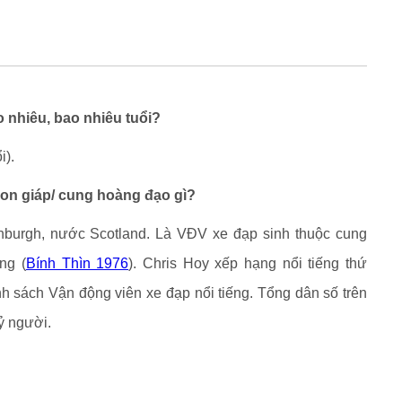
 nhiêu, bao nhiêu tuổi?
i).
con giáp/ cung hoàng đạo gì?
inburgh, nước Scotland. Là VĐV xe đạp sinh thuộc cung
ng (
Bính Thìn 1976
). Chris Hoy xếp hạng nổi tiếng thứ
nh sách Vận động viên xe đạp nổi tiếng. Tổng dân số trên
ỷ người.