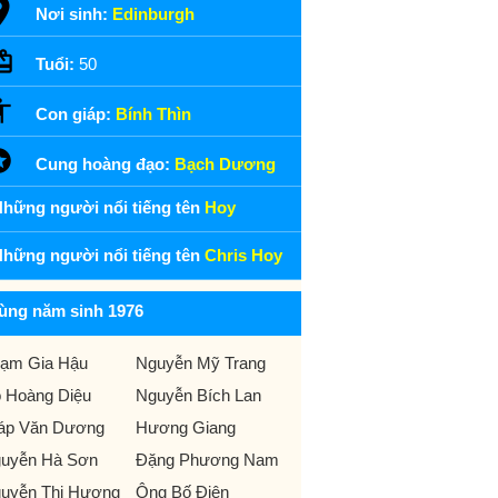
Nơi sinh:
Edinburgh
Tuổi:
50
Con giáp:
Bính Thìn
Cung hoàng đạo:
Bạch Dương
hững người nổi tiếng tên
Hoy
hững người nổi tiếng tên
Chris Hoy
ùng năm sinh 1976
ạm Gia Hậu
Nguyễn Mỹ Trang
 Hoàng Diệu
Nguyễn Bích Lan
áp Văn Dương
Hương Giang
uyễn Hà Sơn
Đặng Phương Nam
uyễn Thị Hương
Ông Bố Điên